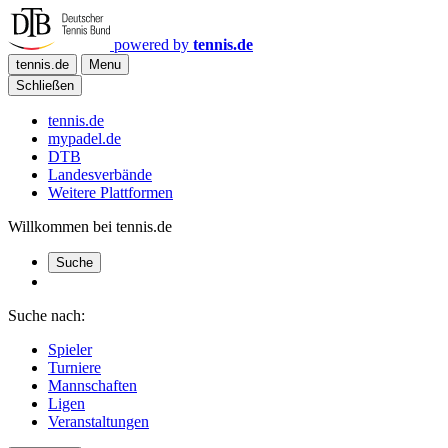
powered by
tennis.de
tennis.de
Menu
Schließen
tennis.de
mypadel.de
DTB
Landesverbände
Weitere Plattformen
Willkommen bei tennis.de
Suche
Suche nach:
Spieler
Turniere
Mannschaften
Ligen
Veranstaltungen