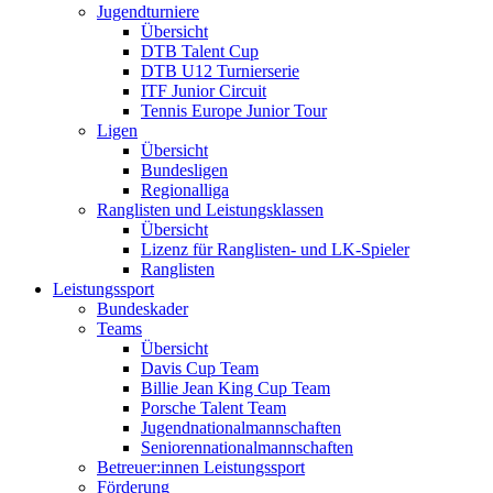
Jugendturniere
Übersicht
DTB Talent Cup
DTB U12 Turnierserie
ITF Junior Circuit
Tennis Europe Junior Tour
Ligen
Übersicht
Bundesligen
Regionalliga
Ranglisten und Leistungsklassen
Übersicht
Lizenz für Ranglisten- und LK-Spieler
Ranglisten
Leistungssport
Bundeskader
Teams
Übersicht
Davis Cup Team
Billie Jean King Cup Team
Porsche Talent Team
Jugendnationalmannschaften
Seniorennationalmannschaften
Betreuer:innen Leistungssport
Förderung