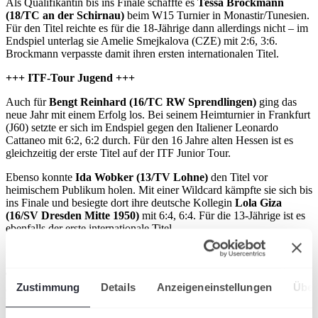
Als Qualifikantin bis ins Finale schaffte es
Tessa Brockmann
(18/TC an der Schirnau)
beim W15 Turnier in Monastir/Tunesien.
Für den Titel reichte es für die 18-Jährige dann allerdings nicht – im
Endspiel unterlag sie Amelie Smejkalova (CZE) mit 2:6, 3:6.
Brockmann verpasste damit ihren ersten internationalen Titel.
+++ ITF-Tour Jugend +++
Auch für
Bengt Reinhard (16/TC RW Sprendlingen)
ging das
neue Jahr mit einem Erfolg los. Bei seinem Heimturnier in Frankfurt
(J60) setzte er sich im Endspiel gegen den Italiener Leonardo
Cattaneo mit 6:2, 6:2 durch. Für den 16 Jahre alten Hessen ist es
gleichzeitig der erste Titel auf der ITF Junior Tour.
Ebenso konnte
Ida Wobker (13/TV Lohne)
den Titel vor
heimischem Publikum holen. Mit einer Wildcard kämpfte sie sich bis
ins Finale und besiegte dort ihre deutsche Kollegin
Lola Giza
(16/SV Dresden Mitte 1950)
mit 6:4, 6:4. Für die 13-Jährige ist es
ebenfalls der erste internationale Titel.
+++
Tamina Kochta (14/ TC Aschheim)
konnte im neuen Jahr auch
Zustimmung
Details
Anzeigeneinstellungen
Über
einen Titel verbuchen. Als Topgesetzte besiegte sie im Endspiel
beim J60-Turnier in Arlon/Belgien Isabella Wong (GBR) mit 6:3,
7:6 (6). Ohne Satzverlust im gesamten Turnierverlauf gelang der 14-