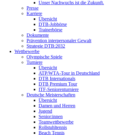
Unser Nachwuchs ist die Zukunft.
Presse
Karriere
Übersicht
DTB-Jobbörse
Trainerbörse
Dokumente
Prävention interpersonaler Gewalt
Strategie DTB:2032
Wettbewerbe
Olympische Spiele
Turniere
Übersicht
ATP/WTA-Tour in Deutschland
DTB Internationals
DTB Premium Tour
ITF-Seniorenturniere
Deutsche Meisterschaften
Übersicht
Damen und Herren
Jugend
Senior:innen
Teamwettbewerbe
Rollstuhltennis
Beach Tennis