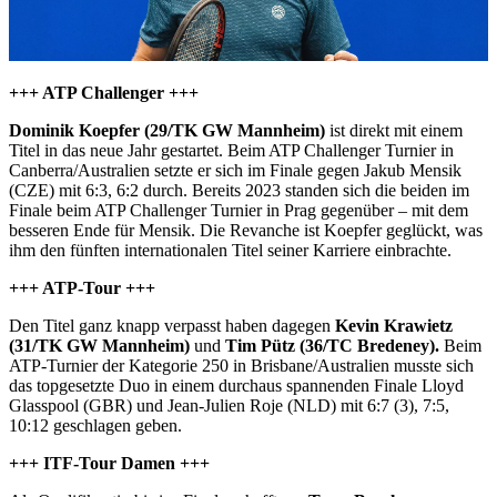
+++ ATP Challenger +++
Dominik Koepfer (29/TK GW Mannheim)
ist direkt mit einem
Titel in das neue Jahr gestartet. Beim ATP Challenger Turnier in
Canberra/Australien setzte er sich im Finale gegen Jakub Mensik
(CZE) mit 6:3, 6:2 durch. Bereits 2023 standen sich die beiden im
Finale beim ATP Challenger Turnier in Prag gegenüber – mit dem
besseren Ende für Mensik. Die Revanche ist Koepfer geglückt, was
ihm den fünften internationalen Titel seiner Karriere einbrachte.
+++ ATP-Tour +++
Den Titel ganz knapp verpasst haben dagegen
Kevin Krawietz
(31/TK GW Mannheim)
und
Tim Pütz (36/TC Bredeney).
Beim
ATP-Turnier der Kategorie 250 in Brisbane/Australien musste sich
das topgesetzte Duo in einem durchaus spannenden Finale Lloyd
Glasspool (GBR) und Jean-Julien Roje (NLD) mit 6:7 (3), 7:5,
10:12 geschlagen geben.
+++ ITF-Tour Damen +++