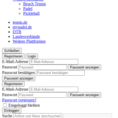
Beach Tennis
Padel
Pickleball
tennis.de
mypadel.de
DTB
Landesverbände
Weitere Plattformen
Schließen
Registrieren
Login
E-Mail-Adresse
Passwort
Passwort anzeigen
Passwort bestätigen
Passwort anzeigen
Registrieren
E-Mail-Adresse
Passwort
Passwort anzeigen
Passwort vergessen?
Eingeloggt bleiben
Einloggen
Suche