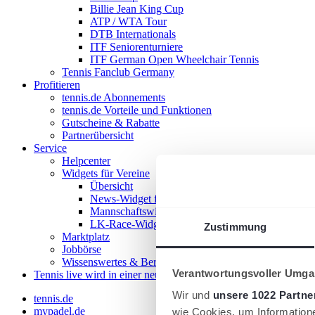
Billie Jean King Cup
ATP / WTA Tour
DTB Internationals
ITF Seniorenturniere
ITF German Open Wheelchair Tennis
Tennis Fanclub Germany
Profitieren
tennis.de Abonnements
tennis.de Vorteile und Funktionen
Gutscheine & Rabatte
Partnerübersicht
Service
Helpcenter
Widgets für Vereine
Übersicht
News-Widget für Vereine
Mannschaftswidget für Vereine
LK-Race-Widget für Vereine
Zustimmung
Marktplatz
Jobbörse
Wissenswertes & Beratung
Verantwortungsvoller Umgan
Tennis live
wird in einer neuen Registerkarte geöffnet
Wir und
unsere 1022 Partne
tennis.de
mypadel.de
wie Cookies, um Information