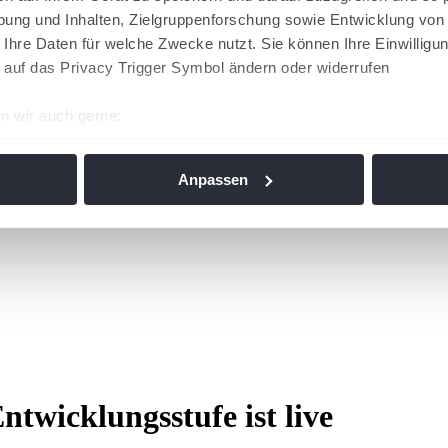
ung und Inhalten, Zielgruppenforschung sowie Entwicklung von
 Ihre Daten für welche Zwecke nutzt. Sie können Ihre Einwilligun
 auf das Privacy Trigger Symbol ändern oder widerrufen
n wir auch gerne:
re geografische Lage erfassen, welche bis auf einige Meter gen
es Scannen nach bestimmten Merkmalen (Fingerprinting) identifi
Anpassen
ie Ihre persönlichen Daten verarbeitet werden, und legen Sie I
nhalte und Anzeigen zu personalisieren, Funktionen für soziale
Website zu analysieren. Außerdem geben wir Informationen zu I
r soziale Medien, Werbung und Analysen weiter. Unsere Partner
 Daten zusammen, die Sie ihnen bereitgestellt haben oder die s
n. Die
Cookie-Einstellungen
können jederzeit über den Link im
Entwicklungsstufe ist live