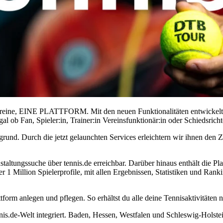
Vereine, EINE PLATTFORM. Mit den neuen Funktionalitäten entwickelt 
l ob Fan, Spieler:in, Trainer:in Vereinsfunktionär:in oder Schiedsricht
ergrund. Durch die jetzt gelaunchten Services erleichtern wir ihnen de
staltungssuche über tennis.de erreichbar. Darüber hinaus enthält die Pl
r 1 Million Spielerprofile, mit allen Ergebnissen, Statistiken und Ran
tform anlegen und pflegen. So erhältst du alle deine Tennisaktivitäten n
ennis.de-Welt integriert. Baden, Hessen, Westfalen und Schleswig-Hols