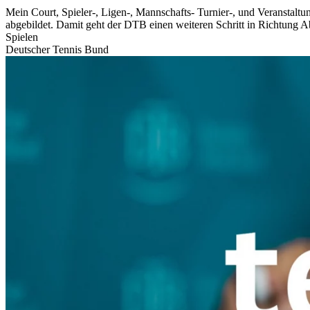
Mein Court, Spieler-, Ligen-, Mannschafts- Turnier-, und Veranstaltu
abgebildet. Damit geht der DTB einen weiteren Schritt in Richtung A
Spielen
Deutscher Tennis Bund