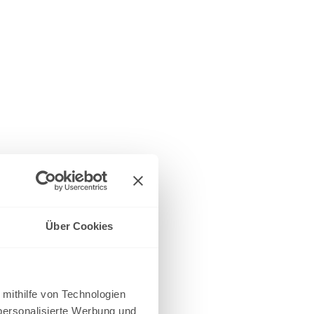
Über Cookies
 mithilfe von Technologien
personalisierte Werbung und