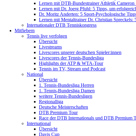
Lernen mit DTB-Bundestrainer Athletik Cameron Scu
Lernen mit Dr. Joerg Pfuhl: 5 Tipps, um erfolgreic
Dr. Moritz Anderten: 5 Sport-Psychologische Tipps 
Lernen mit Mentaltrainer Dr. Christian Spreckels: 
Internationaler DTB Tenniskongress
Mitfiebern
Tennis live verfolgen
Übersicht
Livestreams
Livescores unserer deutschen Spieler:innen
Livescores der Tennis-Bundesliga
Highlights der ATP & WTA-Tour
Tennis im TV, Stream und Podcast
National
Übersicht
1. Tennis-Bundesliga Herren
1. Tennis-Bundesliga Damen
weitere Tennis-Bundesligen
Regionalliga
Deutsche Meisterschaften
DTB Premium Tour
Race der DTB Internationals und DTB Premium 
International
Übersicht
Davis Cup