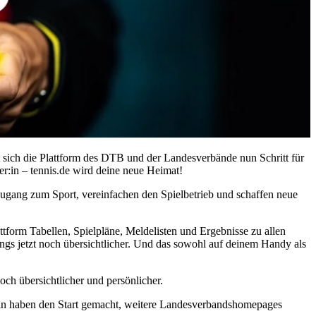
sich die Plattform des DTB und der Landesverbände nun Schritt für
er:in – tennis.de wird deine neue Heimat!
n Zugang zum Sport, vereinfachen den Spielbetrieb und schaffen neue
attform Tabellen, Spielpläne, Meldelisten und Ergebnisse zu allen
kings jetzt noch übersichtlicher. Und das sowohl auf deinem Handy als
och übersichtlicher und persönlicher.
tein haben den Start gemacht, weitere Landesverbandshomepages