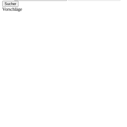
Sucher
Vorschläge