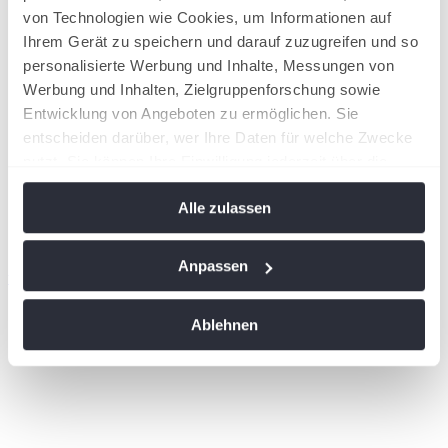
von Technologien wie Cookies, um Informationen auf
Ihrem Gerät zu speichern und darauf zuzugreifen und so
personalisierte Werbung und Inhalte, Messungen von
Werbung und Inhalten, Zielgruppenforschung sowie
Entwicklung von Angeboten zu ermöglichen. Sie
entscheiden darüber, wer Ihre Daten für welche Zwecke
nutzt. Sie können Ihre Einwilligung jederzeit über die
Cookie-Erklärung oder durch Klicken auf das Privacy
Alle zulassen
Trigger Symbol ändern oder widerrufen
Wenn Sie es erlauben, würden wir auch gerne:
Anpassen
wird in einer neuen Registerkarte geöffnet
Informationen über Ihre geografische Lage
erfassen, welche bis auf einige Meter genau sein
Ablehnen
können
Ihr Gerät durch aktives Scannen nach
bestimmten Merkmalen (Fingerprinting) identifizieren
Erfahren Sie mehr darüber, wie Ihre persönlichen Daten
verarbeitet werden, und legen Sie Ihre Präferenzen im