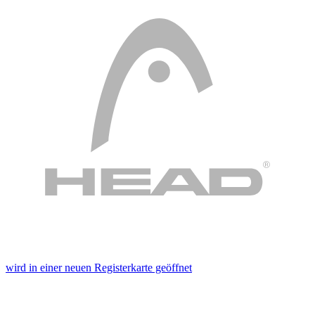
wird in einer neuen Registerkarte geöffnet