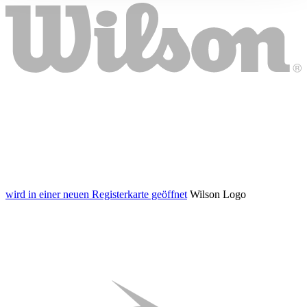
Abschnitt Einzelheiten
fest.
Wir verwenden Cookies, um Inhalte und Anzeigen zu
personalisieren, Funktionen für soziale Medien anbieten
zu können und die Zugriffe auf unsere Website zu
analysieren. Außerdem geben wir Informationen zu Ihrer
Verwendung unserer Website an unsere Partner für
soziale Medien, Werbung und Analysen weiter. Unsere
Partner führen diese Informationen möglicherweise mit
weiteren Daten zusammen, die Sie ihnen bereitgestellt
haben oder die sie im Rahmen Ihrer Nutzung der Dienste
gesammelt haben. Die
Cookie-Einstellungen
können
wird in einer neuen Registerkarte geöffnet
Wilson Logo
jederzeit über den Link im Footer aufgerufen und
angepasst werden.