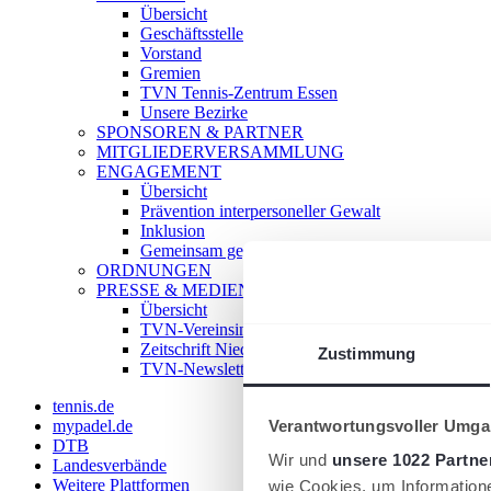
Übersicht
Geschäftsstelle
Vorstand
Gremien
TVN Tennis-Zentrum Essen
Unsere Bezirke
SPONSOREN & PARTNER
MITGLIEDERVERSAMMLUNG
ENGAGEMENT
Übersicht
Prävention interpersoneller Gewalt
Inklusion
Gemeinsam gegen Doping
ORDNUNGEN
PRESSE & MEDIEN
Übersicht
TVN-Vereinsinfo
Zeitschrift Niederrhein Tennis
Zustimmung
TVN-Newsletter
tennis.de
Verantwortungsvoller Umgan
mypadel.de
DTB
Wir und
unsere 1022 Partne
Landesverbände
Weitere Plattformen
wie Cookies, um Information