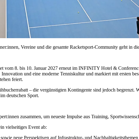
ner:innen, Vereine und die gesamte Racketsport-Community geht in die 
et vom 8. bis 10. Januar 2027 erneut im INFINITY Hotel & Conferenc
t, Innovation und eine moderne Tenniskultur und markiert mit ersten 
ehen feiert.
bucherrabatt – die vergünstigten Kontingente sind jedoch begrenzt. Wer 
 im deutschen Sport.
pert:innen zusammen, um neueste Impulse aus Training, Sportwissensch
in vielseitiges Event ab:
 sowie neue Perspektiven auf Infrastruktur- und Nachhaltigkeitstheme