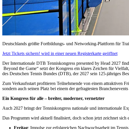
Deutschlands größte Fortbildungs- und Networking-Plattform für Trai
Jetzt Tickets sichern!
wird in einer neuen Registerkarte geöffnet
Der Internationale DTB Tenniskongress presented by Head 2027 find
Beyond the Game“ setzt der Kongress ein klares Zeichen für Vielfal
des Deutschen Tennis Bundes (DTB), der 2027 sein 125-jähriges Best
Zum Verkaufsstart profitieren Teilnehmende von einem attraktiven Früh
sondern auch seinen Platz bei einem der gefragtesten Branchenevents
Ein Kongress für alle – breiter, moderner, vernetzter
Auch 2027 bringt der Tenniskongress nationale und internationale Ex
Das Programm wird aktuell finalisiert, doch schon jetzt zeichnet sich e
Freitag
: Impulse zur erfolgreichen Nachwuchsarbeit im Tennis