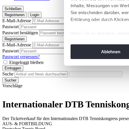
Inhalte, Messungen von Werb
Schließen
Sie entscheiden darüber, wer
Registrieren
Login
Erklärung oder durch Klicken
E-Mail-Adresse
Passwort
Passwort anzeigen
Passwort bestätigen
Wenn Sie es erlauben, würde
Passwort anzeigen
Registrieren
Informationen über Ih
E-Mail-Adresse
Ihr Gerät durch aktiv
Passwort
Passwort anzeigen
Ablehnen
Erfahren Sie mehr darüber, w
Passwort vergessen?
Eingeloggt bleiben
Einzelheiten
fest.
Einloggen
Suche
Wir verwenden Cookies, um I
Sucher
und die Zugriffe auf unsere 
Vorschläge
Website an unsere Partner fü
möglicherweise mit weiteren
Internationaler DTB Tenniskon
der Dienste gesammelt habe
angepasst werden.
Der Ticketverkauf für den Internationalen DTB Tenniskongress prese
AUS- & FORTBILDUNG
Deutscher Tennis Bund