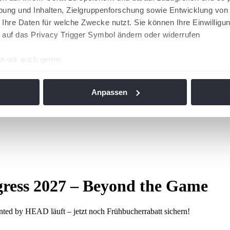
ung und Inhalten, Zielgruppenforschung sowie Entwicklung von
 Ihre Daten für welche Zwecke nutzt. Sie können Ihre Einwilligun
 auf das Privacy Trigger Symbol ändern oder widerrufen
n wir auch gerne:
re geografische Lage erfassen, welche bis auf einige Meter gen
es Scannen nach bestimmten Merkmalen (Fingerprinting) identifi
Anpassen
ie Ihre persönlichen Daten verarbeitet werden, und legen Sie I
nhalte und Anzeigen zu personalisieren, Funktionen für soziale
Website zu analysieren. Außerdem geben wir Informationen zu I
r soziale Medien, Werbung und Analysen weiter. Unsere Partner
 Daten zusammen, die Sie ihnen bereitgestellt haben oder die s
gress 2027 – Beyond the Game
n. Die
Cookie-Einstellungen
können jederzeit über den Link im
nted by HEAD läuft – jetzt noch Frühbucherrabatt sichern!