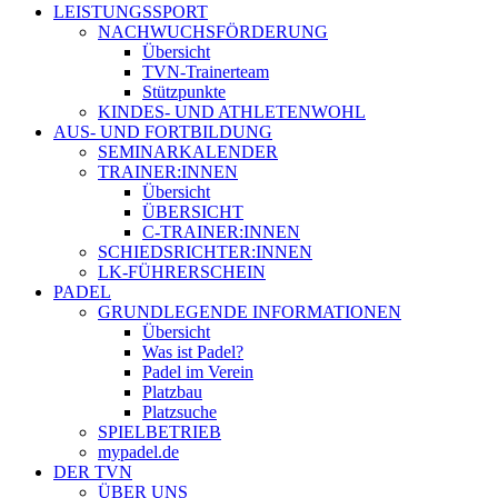
LEISTUNGSSPORT
NACHWUCHSFÖRDERUNG
Übersicht
TVN-Trainerteam
Stützpunkte
KINDES- UND ATHLETENWOHL
AUS- UND FORTBILDUNG
SEMINARKALENDER
TRAINER:INNEN
Übersicht
ÜBERSICHT
C-TRAINER:INNEN
SCHIEDSRICHTER:INNEN
LK-FÜHRERSCHEIN
PADEL
GRUNDLEGENDE INFORMATIONEN
Übersicht
Was ist Padel?
Padel im Verein
Platzbau
Platzsuche
SPIELBETRIEB
mypadel.de
DER TVN
ÜBER UNS