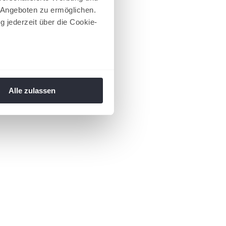
 Angeboten zu ermöglichen.
g jederzeit über die Cookie-
au sein können
zieren
Alle zulassen
hre Präferenzen im
Abschnitt
 Medien anbieten zu können
hrer Verwendung unserer
 führen diese Informationen
ie im Rahmen Ihrer Nutzung
 Footer aufgerufen und