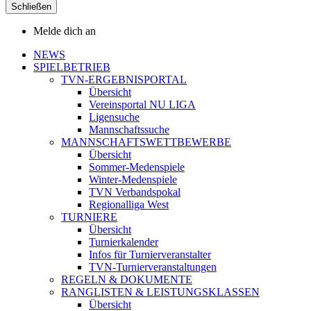
Schließen
Melde dich an
NEWS
SPIELBETRIEB
TVN-ERGEBNISPORTAL
Übersicht
Vereinsportal NU LIGA
Ligensuche
Mannschaftssuche
MANNSCHAFTSWETTBEWERBE
Übersicht
Sommer-Medenspiele
Winter-Medenspiele
TVN Verbandspokal
Regionalliga West
TURNIERE
Übersicht
Turnierkalender
Infos für Turnierveranstalter
TVN-Turnierveranstaltungen
REGELN & DOKUMENTE
RANGLISTEN & LEISTUNGSKLASSEN
Übersicht