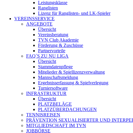
Leistungsklasse
Ranglisten
Lizenz für Ranglisten- und LK-Spieler
VEREINSSERVICE
ANGEBOTE
Übersicht
Vereinsberatung
TVN Club Akademie
Förderung & Zuschüsse
Partnervorteile
FAQ´S ZU NU LIGA
Übersicht
Stammdatenpflege
Mitglieder & Spiellizenzverwaltung
Mannschaftsmeldung
Ergebnisserfassung & Spielverlegung
Turniersoftware
INFRASTRUKTUR
Übersicht
PLATZBELÄGE
PLATZÜBERDACHUNGEN
TENNISREISEN
PRÄVENTION SEXUALISIERTER UND INTERP
MITGLIEDSCHAFT IM TVN
JOBBÖRSE