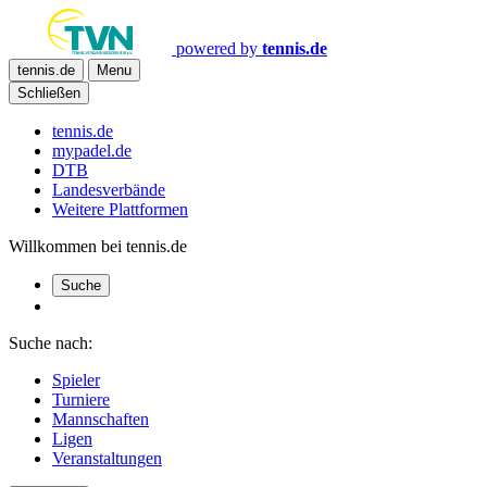
powered by
tennis.de
tennis.de
Menu
Schließen
tennis.de
mypadel.de
DTB
Landesverbände
Weitere Plattformen
Willkommen bei tennis.de
Suche
Suche nach:
Spieler
Turniere
Mannschaften
Ligen
Veranstaltungen