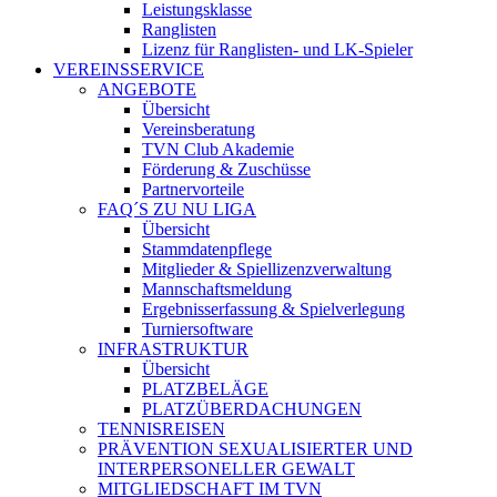
Leistungsklasse
Ranglisten
Lizenz für Ranglisten- und LK-Spieler
VEREINSSERVICE
ANGEBOTE
Übersicht
Vereinsberatung
TVN Club Akademie
Förderung & Zuschüsse
Partnervorteile
FAQ´S ZU NU LIGA
Übersicht
Stammdatenpflege
Mitglieder & Spiellizenzverwaltung
Mannschaftsmeldung
Ergebnisserfassung & Spielverlegung
Turniersoftware
INFRASTRUKTUR
Übersicht
PLATZBELÄGE
PLATZÜBERDACHUNGEN
TENNISREISEN
PRÄVENTION SEXUALISIERTER UND
INTERPERSONELLER GEWALT
MITGLIEDSCHAFT IM TVN