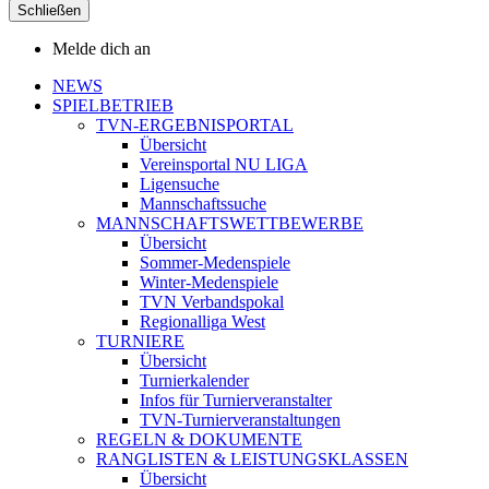
Schließen
Melde dich an
NEWS
SPIELBETRIEB
TVN-ERGEBNISPORTAL
Übersicht
Vereinsportal NU LIGA
Ligensuche
Mannschaftssuche
MANNSCHAFTSWETTBEWERBE
Übersicht
Sommer-Medenspiele
Winter-Medenspiele
TVN Verbandspokal
Regionalliga West
TURNIERE
Übersicht
Turnierkalender
Infos für Turnierveranstalter
TVN-Turnierveranstaltungen
REGELN & DOKUMENTE
RANGLISTEN & LEISTUNGSKLASSEN
Übersicht