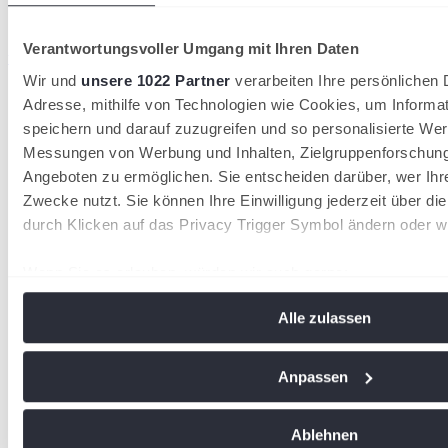
Verantwortungsvoller Umgang mit Ihren Daten
wird in einer neuen Registerkarte geöffnet
Wir und
unsere 1022 Partner
verarbeiten Ihre persönlichen D
Adresse, mithilfe von Technologien wie Cookies, um Informa
speichern und darauf zuzugreifen und so personalisierte Wer
Messungen von Werbung und Inhalten, Zielgruppenforschun
Angeboten zu ermöglichen. Sie entscheiden darüber, wer Ihr
Zwecke nutzt. Sie können Ihre Einwilligung jederzeit über di
durch Klicken auf das Privacy Trigger Symbol ändern oder w
Wenn Sie es erlauben, würden wir auch gerne:
Informationen über Ihre geografische Lage erfassen, 
Alle zulassen
Meter genau sein können
Ihr Gerät durch aktives Scannen nach bestimmten Me
identifizieren
Anpassen
Erfahren Sie mehr darüber, wie Ihre persönlichen Daten vera
Sie Ihre Präferenzen im
Abschnitt Einzelheiten
fest.
Ablehnen