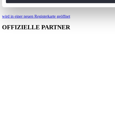
Wir verwenden Cookies, um Inhalte und Anzeigen zu personal
soziale Medien anbieten zu können und die Zugriffe auf uns
wird in einer neuen Registerkarte geöffnet
analysieren. Außerdem geben wir Informationen zu Ihrer Ve
an unsere Partner für soziale Medien, Werbung und Analysen
OFFIZIELLE PARTNER
führen diese Informationen möglicherweise mit weiteren Da
ihnen bereitgestellt haben oder die sie im Rahmen Ihrer Nut
gesammelt haben. Die
Cookie-Einstellungen
können jederze
Footer aufgerufen und angepasst werden.