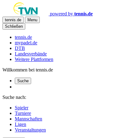
powered by
tennis.de
tennis.de
Menu
Schließen
tennis.de
mypadel.de
DTB
Landesverbände
Weitere Plattformen
Willkommen bei tennis.de
Suche
Suche nach:
Spieler
Turniere
Mannschaften
Ligen
Veranstaltungen