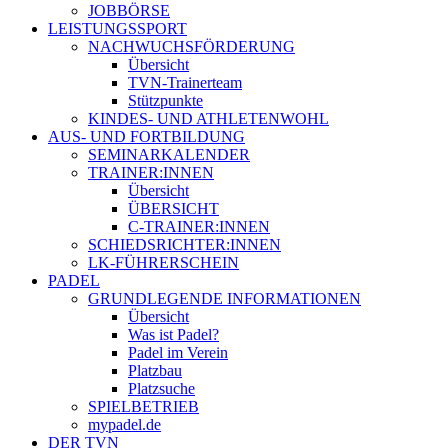
JOBBÖRSE
LEISTUNGSSPORT
NACHWUCHSFÖRDERUNG
Übersicht
TVN-Trainerteam
Stützpunkte
KINDES- UND ATHLETENWOHL
AUS- UND FORTBILDUNG
SEMINARKALENDER
TRAINER:INNEN
Übersicht
ÜBERSICHT
C-TRAINER:INNEN
SCHIEDSRICHTER:INNEN
LK-FÜHRERSCHEIN
PADEL
GRUNDLEGENDE INFORMATIONEN
Übersicht
Was ist Padel?
Padel im Verein
Platzbau
Platzsuche
SPIELBETRIEB
mypadel.de
DER TVN