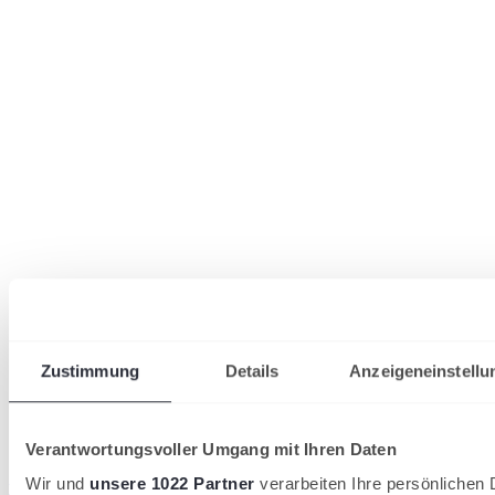
Zustimmung
Details
Anzeigeneinstellu
Verantwortungsvoller Umgang mit Ihren Daten
Wir und
unsere 1022 Partner
verarbeiten Ihre persönlichen D
wird in einer neuen Registerkarte geöffnet