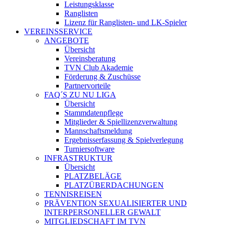
Leistungsklasse
Ranglisten
Lizenz für Ranglisten- und LK-Spieler
VEREINSSERVICE
ANGEBOTE
Übersicht
Vereinsberatung
TVN Club Akademie
Förderung & Zuschüsse
Partnervorteile
FAQ´S ZU NU LIGA
Übersicht
Stammdatenpflege
Mitglieder & Spiellizenzverwaltung
Mannschaftsmeldung
Ergebnisserfassung & Spielverlegung
Turniersoftware
INFRASTRUKTUR
Übersicht
PLATZBELÄGE
PLATZÜBERDACHUNGEN
TENNISREISEN
PRÄVENTION SEXUALISIERTER UND
INTERPERSONELLER GEWALT
MITGLIEDSCHAFT IM TVN