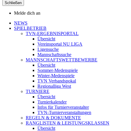
Schließen
Melde dich an
NEWS
SPIELBETRIEB
TVN-ERGEBNISPORTAL
Übersicht
Vereinsportal NU LIGA
Ligensuche
Mannschaftssuche
MANNSCHAFTSWETTBEWERBE
Übersicht
Sommer-Medenspiele
Winter-Medenspiele
TVN Verbandspokal
Regionalliga West
TURNIERE
Übersicht
Turnierkalender
Infos für Turnierveranstalter
TVN-Turnierveranstaltungen
REGELN & DOKUMENTE
RANGLISTEN & LEISTUNGSKLASSEN
Übersicht