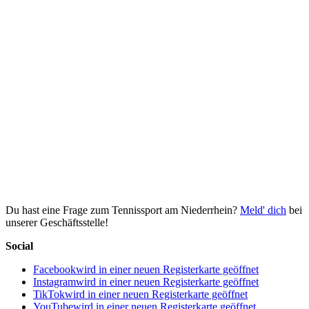
Du hast eine Frage zum Tennissport am Niederrhein?
Meld' dich
bei
unserer Geschäftsstelle!
Social
Facebook
wird in einer neuen Registerkarte geöffnet
Instagram
wird in einer neuen Registerkarte geöffnet
TikTok
wird in einer neuen Registerkarte geöffnet
YouTube
wird in einer neuen Registerkarte geöffnet