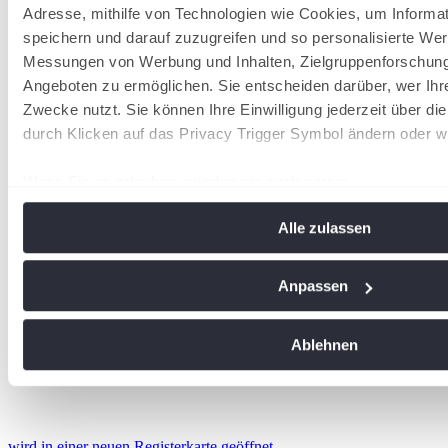
Adresse, mithilfe von Technologien wie Cookies, um Informa
speichern und darauf zuzugreifen und so personalisierte Wer
Messungen von Werbung und Inhalten, Zielgruppenforschun
Angeboten zu ermöglichen. Sie entscheiden darüber, wer Ihr
Zwecke nutzt. Sie können Ihre Einwilligung jederzeit über di
durch Klicken auf das Privacy Trigger Symbol ändern oder w
Wenn Sie es erlauben, würden wir auch gerne:
Informationen über Ihre geografische Lage erfassen, 
Alle zulassen
Meter genau sein können
Ihr Gerät durch aktives Scannen nach bestimmten Me
identifizieren
Anpassen
Erfahren Sie mehr darüber, wie Ihre persönlichen Daten vera
Sie Ihre Präferenzen im
Abschnitt Einzelheiten
fest.
Ablehnen
Wir verwenden Cookies, um Inhalte und Anzeigen zu personal
soziale Medien anbieten zu können und die Zugriffe auf uns
analysieren. Außerdem geben wir Informationen zu Ihrer Ve
wird in einer neuen Registerkarte geöffnet