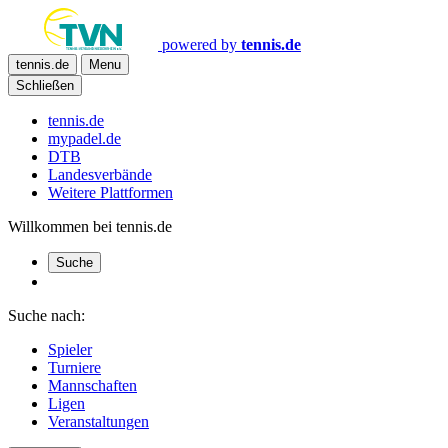
powered by
tennis.de
tennis.de
Menu
Schließen
tennis.de
mypadel.de
DTB
Landesverbände
Weitere Plattformen
Willkommen bei tennis.de
Suche
Suche nach:
Spieler
Turniere
Mannschaften
Ligen
Veranstaltungen