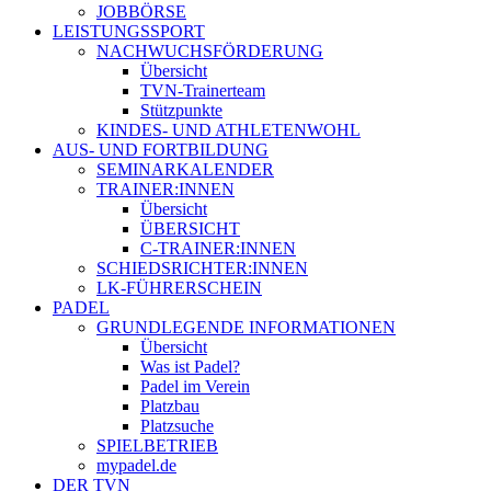
JOBBÖRSE
LEISTUNGSSPORT
NACHWUCHSFÖRDERUNG
Übersicht
TVN-Trainerteam
Stützpunkte
KINDES- UND ATHLETENWOHL
AUS- UND FORTBILDUNG
SEMINARKALENDER
TRAINER:INNEN
Übersicht
ÜBERSICHT
C-TRAINER:INNEN
SCHIEDSRICHTER:INNEN
LK-FÜHRERSCHEIN
PADEL
GRUNDLEGENDE INFORMATIONEN
Übersicht
Was ist Padel?
Padel im Verein
Platzbau
Platzsuche
SPIELBETRIEB
mypadel.de
DER TVN