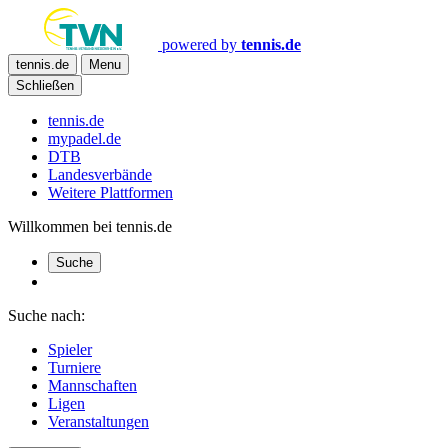
powered by
tennis.de
tennis.de
Menu
Schließen
tennis.de
mypadel.de
DTB
Landesverbände
Weitere Plattformen
Willkommen bei tennis.de
Suche
Suche nach:
Spieler
Turniere
Mannschaften
Ligen
Veranstaltungen