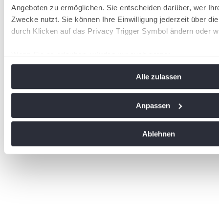
Angeboten zu ermöglichen. Sie entscheiden darüber, wer Ihr
Zwecke nutzt. Sie können Ihre Einwilligung jederzeit über di
durch Klicken auf das Privacy Trigger Symbol ändern oder w
Wenn Sie es erlauben, würden wir auch gerne:
Informationen über Ihre geografische Lage erfassen, 
Alle zulassen
Meter genau sein können
wird in einer neuen Registerkarte geöffnet
Ihr Gerät durch aktives Scannen nach bestimmten Me
identifizieren
Anpassen
Erfahren Sie mehr darüber, wie Ihre persönlichen Daten vera
Sie Ihre Präferenzen im
Abschnitt Einzelheiten
fest.
Ablehnen
Wir verwenden Cookies, um Inhalte und Anzeigen zu personal
soziale Medien anbieten zu können und die Zugriffe auf uns
analysieren. Außerdem geben wir Informationen zu Ihrer Ve
an unsere Partner für soziale Medien, Werbung und Analysen
führen diese Informationen möglicherweise mit weiteren Da
ihnen bereitgestellt haben oder die sie im Rahmen Ihrer Nut