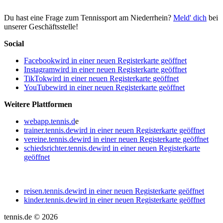
Du hast eine Frage zum Tennissport am Niederrhein?
Meld' dich
bei
unserer Geschäftsstelle!
Social
Facebook
wird in einer neuen Registerkarte geöffnet
Instagram
wird in einer neuen Registerkarte geöffnet
TikTok
wird in einer neuen Registerkarte geöffnet
YouTube
wird in einer neuen Registerkarte geöffnet
Weitere Plattformen
webapp.tennis.d
e
trainer.tennis.de
wird in einer neuen Registerkarte geöffnet
vereine.tennis.de
wird in einer neuen Registerkarte geöffnet
schiedsrichter.tennis.de
wird in einer neuen Registerkarte
geöffnet
reisen.tennis.de
wird in einer neuen Registerkarte geöffnet
kinder.tennis.de
wird in einer neuen Registerkarte geöffnet
tennis.de © 2026