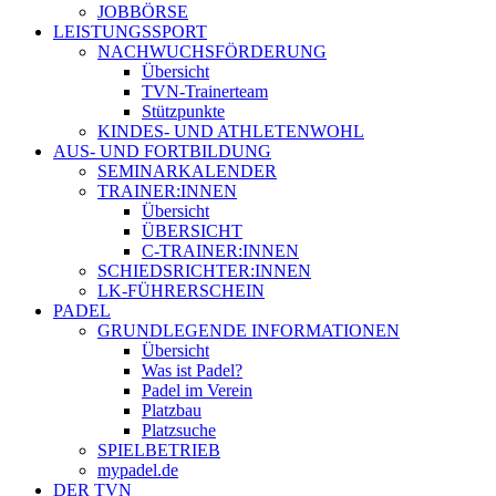
JOBBÖRSE
LEISTUNGSSPORT
NACHWUCHSFÖRDERUNG
Übersicht
TVN-Trainerteam
Stützpunkte
KINDES- UND ATHLETENWOHL
AUS- UND FORTBILDUNG
SEMINARKALENDER
TRAINER:INNEN
Übersicht
ÜBERSICHT
C-TRAINER:INNEN
SCHIEDSRICHTER:INNEN
LK-FÜHRERSCHEIN
PADEL
GRUNDLEGENDE INFORMATIONEN
Übersicht
Was ist Padel?
Padel im Verein
Platzbau
Platzsuche
SPIELBETRIEB
mypadel.de
DER TVN