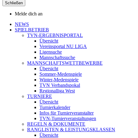
Schließen
Melde dich an
NEWS
SPIELBETRIEB
TVN-ERGEBNISPORTAL
Übersicht
Vereinsportal NU LIGA
Ligensuche
Mannschaftssuche
MANNSCHAFTSWETTBEWERBE
Übersicht
Sommer-Medenspiele
Winter-Medenspiele
TVN Verbandspokal
Regionalliga West
TURNIERE
Übersicht
Turnierkalender
Infos für Turnierveranstalter
TVN-Turnierveranstaltungen
REGELN & DOKUMENTE
RANGLISTEN & LEISTUNGSKLASSEN
Übersicht