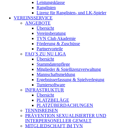
Leistungsklasse
Ranglisten
Lizenz für Ranglisten- und LK-Spieler
VEREINSSERVICE
ANGEBOTE
Übersicht
Vereinsberatung
TVN Club Akademie
Förderung & Zuschüsse
Partnervorteile
FAQ´S ZU NU LIGA
Übersicht
Stammdatenpflege
Mitglieder & Spiellizenzverwaltung
Mannschaftsmeldung
Ergebnisserfassung & Spielverlegung
Turniersoftware
INFRASTRUKTUR
Übersicht
PLATZBELÄGE
PLATZÜBERDACHUNGEN
TENNISREISEN
PRÄVENTION SEXUALISIERTER UND
INTERPERSONELLER GEWALT
MITGLIEDSCHAFT IM TVN