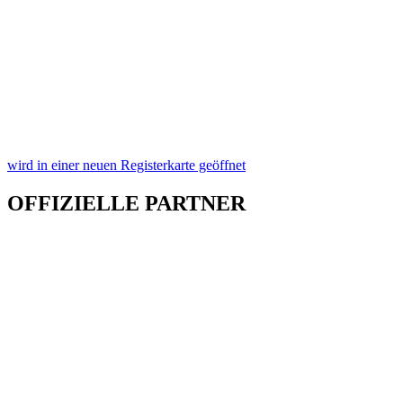
gesammelt haben. Die
Cookie-Einstellungen
können jederze
Footer aufgerufen und angepasst werden.
wird in einer neuen Registerkarte geöffnet
OFFIZIELLE PARTNER