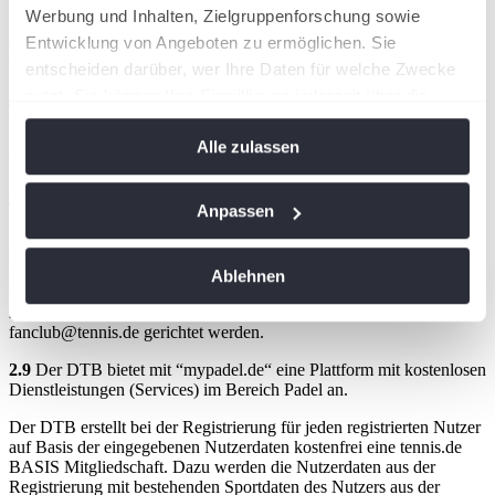
Verbänden und Vereinen begründet.
Werbung und Inhalten, Zielgruppenforschung sowie
e.
Die eigene Mitgliedschaft im Tennis Fanclub Germany ist nicht
Entwicklung von Angeboten zu ermöglichen. Sie
auf andere Personen übertragbar.
entscheiden darüber, wer Ihre Daten für welche Zwecke
nutzt. Sie können Ihre Einwilligung jederzeit über die
f.
Die Teilnahme am Tennis Fanclub Germany endet durch Tod oder
durch ordentliche bzw. außerordentliche Kündigung. Mit der
Cookie-Erklärung oder durch Klicken auf das Privacy
Beendigung der Teilnahme erlöschen sämtliche mit der Teilnahme
Alle zulassen
Trigger Symbol ändern oder widerrufen
verbundene Anrechte gegenüber dem Tennis Fanclub Germany.
g.
Durch die Teilnahme erwirbt die teilnehmende Person keinen
Wenn Sie es erlauben, würden wir auch gerne:
Anpassen
Anspruch auf Aufrechterhaltung des Tennis Fanclub Germany. Der
Informationen über Ihre geografische Lage
DTB kann das Projekt Tennis Fanclub Germany jederzeit zum Ende
eines Kalenderjahres oder bei berechtigtem Interesse auch mit
erfassen, welche bis auf einige Meter genau sein
sofortiger Wirkung ersatzlos beenden.
Ablehnen
können
h.
Fragen zur Mitgliedschaft oder Zahlung können an
Ihr Gerät durch aktives Scannen nach
fanclub@tennis.de gerichtet werden.
bestimmten Merkmalen (Fingerprinting) identifizieren
2.9
Der DTB bietet mit “mypadel.de“ eine Plattform mit kostenlosen
Erfahren Sie mehr darüber, wie Ihre persönlichen Daten
Dienstleistungen (Services) im Bereich Padel an.
verarbeitet werden, und legen Sie Ihre Präferenzen im
Abschnitt Einzelheiten
fest.
Der DTB erstellt bei der Registrierung für jeden registrierten Nutzer
auf Basis der eingegebenen Nutzerdaten kostenfrei eine tennis.de
BASIS Mitgliedschaft. Dazu werden die Nutzerdaten aus der
Wir verwenden Cookies, um Inhalte und Anzeigen zu
Registrierung mit bestehenden Sportdaten des Nutzers aus der