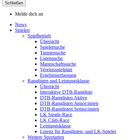
Schließen
Melde dich an
News
Spielen
Spielbetrieb
Übersicht
Spielersuche
Turniersuche
Ligensuche
Mannschaftssuche
Vereinsspielplan
Ergebniserfassung
Ranglisten und Leistungsklasse
Übersicht
Interaktive DTB-Rangliste
DTB-Ranglisten Aktive
DTB-Ranglisten Junior:innen
DTB-Ranglisten Senior:innen
LK Single-Race
LK Club-Race
Leistungsklasse
Lizenz für Ranglisten- und LK-Spieler
Weitere Sportarten