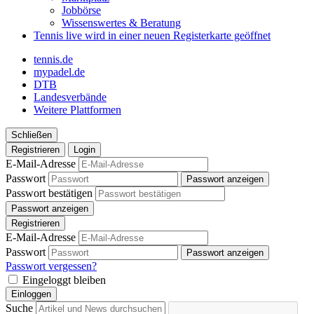
Jobbörse
Wissenswertes & Beratung
Tennis live
wird in einer neuen Registerkarte geöffnet
tennis.de
mypadel.de
DTB
Landesverbände
Weitere Plattformen
Schließen
Registrieren
Login
E-Mail-Adresse
Passwort
Passwort anzeigen
Passwort bestätigen
Passwort anzeigen
Registrieren
E-Mail-Adresse
Passwort
Passwort anzeigen
Passwort vergessen?
Eingeloggt bleiben
Einloggen
Suche