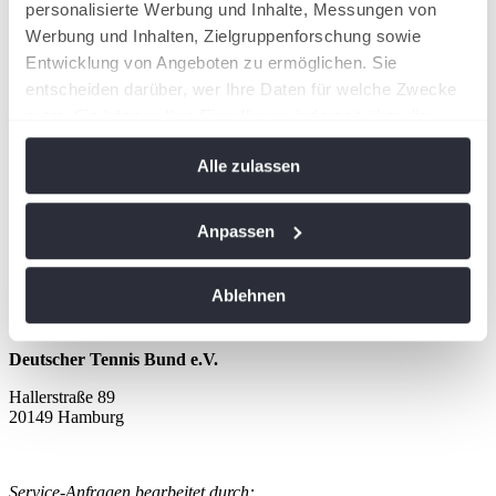
personalisierte Werbung und Inhalte, Messungen von
Werbung und Inhalten, Zielgruppenforschung sowie
Entwicklung von Angeboten zu ermöglichen. Sie
entscheiden darüber, wer Ihre Daten für welche Zwecke
nutzt. Sie können Ihre Einwilligung jederzeit über die
Cookie-Erklärung oder durch Klicken auf das Privacy
Alle zulassen
Trigger Symbol ändern oder widerrufen
Wenn Sie es erlauben, würden wir auch gerne:
Anpassen
Informationen über Ihre geografische Lage
erfassen, welche bis auf einige Meter genau sein
Ablehnen
können
Ihr Gerät durch aktives Scannen nach
bestimmten Merkmalen (Fingerprinting) identifizieren
Deutscher Tennis Bund e.V.
Erfahren Sie mehr darüber, wie Ihre persönlichen Daten
Hallerstraße 89
verarbeitet werden, und legen Sie Ihre Präferenzen im
20149 Hamburg
Abschnitt Einzelheiten
fest.
Service-Anfragen bearbeitet durch:
Wir verwenden Cookies, um Inhalte und Anzeigen zu