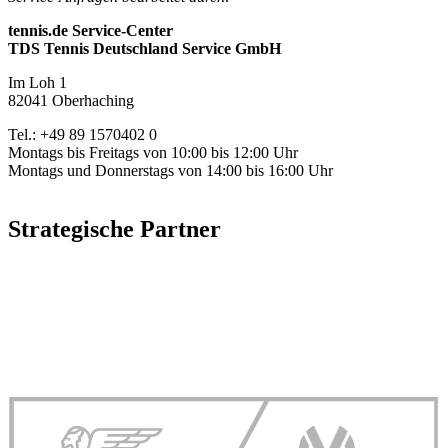
personalisieren, Funktionen für soziale Medien anbieten
tennis.de Service-Center
zu können und die Zugriffe auf unsere Website zu
TDS Tennis Deutschland Service GmbH
analysieren. Außerdem geben wir Informationen zu Ihrer
Im Loh 1
Verwendung unserer Website an unsere Partner für
82041 Oberhaching
soziale Medien, Werbung und Analysen weiter. Unsere
Tel.: +49 89 1570402 0
Partner führen diese Informationen möglicherweise mit
Montags bis Freitags von 10:00 bis 12:00 Uhr
weiteren Daten zusammen, die Sie ihnen bereitgestellt
Montags und Donnerstags von 14:00 bis 16:00 Uhr
haben oder die sie im Rahmen Ihrer Nutzung der Dienste
gesammelt haben. Die
Cookie-Einstellungen
können
Strategische Partner
jederzeit über den Link im Footer aufgerufen und
angepasst werden.