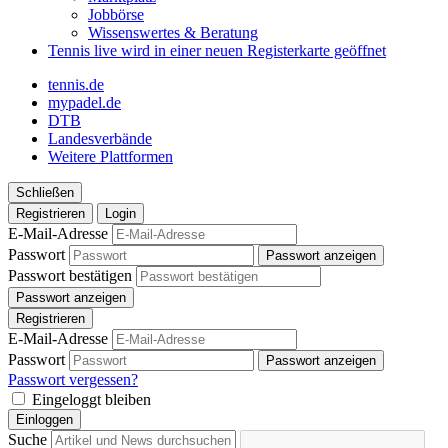
Jobbörse
Wissenswertes & Beratung
Tennis live
wird in einer neuen Registerkarte geöffnet
tennis.de
mypadel.de
DTB
Landesverbände
Weitere Plattformen
Schließen
Registrieren
Login
E-Mail-Adresse
Passwort
Passwort anzeigen
Passwort bestätigen
Passwort anzeigen
Registrieren
E-Mail-Adresse
Passwort
Passwort anzeigen
Passwort vergessen?
Eingeloggt bleiben
Einloggen
Suche