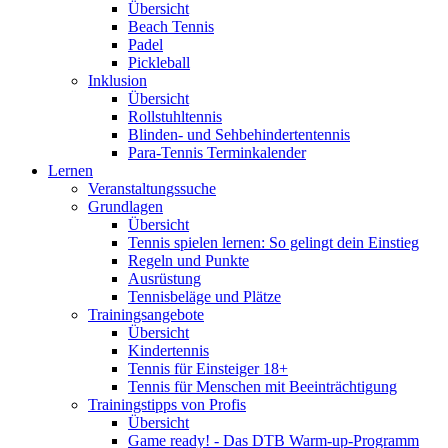
Übersicht
Beach Tennis
Padel
Pickleball
Inklusion
Übersicht
Rollstuhltennis
Blinden- und Sehbehindertentennis
Para-Tennis Terminkalender
Lernen
Veranstaltungssuche
Grundlagen
Übersicht
Tennis spielen lernen: So gelingt dein Einstieg
Regeln und Punkte
Ausrüstung
Tennisbeläge und Plätze
Trainingsangebote
Übersicht
Kindertennis
Tennis für Einsteiger 18+
Tennis für Menschen mit Beeinträchtigung
Trainingstipps von Profis
Übersicht
Game ready! - Das DTB Warm-up-Programm