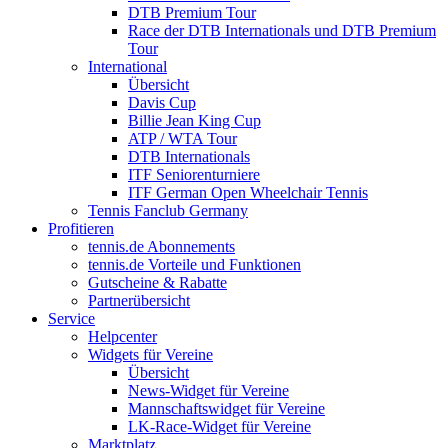
DTB Premium Tour
Race der DTB Internationals und DTB Premium
Tour
International
Übersicht
Davis Cup
Billie Jean King Cup
ATP / WTA Tour
DTB Internationals
ITF Seniorenturniere
ITF German Open Wheelchair Tennis
Tennis Fanclub Germany
Profitieren
tennis.de Abonnements
tennis.de Vorteile und Funktionen
Gutscheine & Rabatte
Partnerübersicht
Service
Helpcenter
Widgets für Vereine
Übersicht
News-Widget für Vereine
Mannschaftswidget für Vereine
LK-Race-Widget für Vereine
Marktplatz