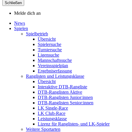
Schließen
Melde dich an
News
Spielen
Spielbetrieb
Übersicht
Spielersuche
Turniersuche
Ligensuche
Mannschaftssuche
Vereinsspielplan
Ergebniserfassung
Ranglisten und Leistungsklasse
Übersicht
Interaktive DTB-Rangliste
DTB-Ranglisten Aktive
DTB-Ranglisten Junior:innen
DTB-Ranglisten Senior:innen
LK Single-Race
LK Club-Race
Leistungsklasse
Lizenz für Ranglisten- und LK-Spieler
Weitere Sportarten