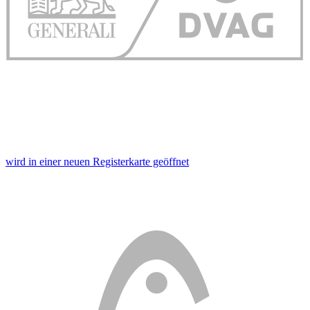
wird in einer neuen Registerkarte geöffnet