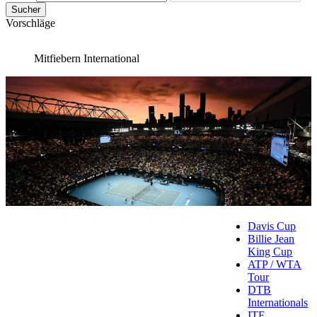
Sucher
Vorschläge
Mitfiebern
International
Davis Cup
Billie Jean
King Cup
ATP / WTA
Tour
DTB
Internationals
ITF