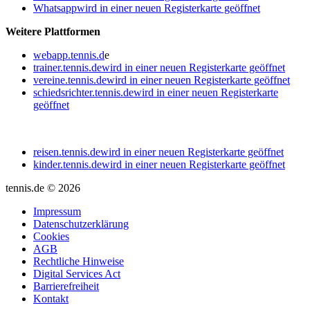
Whatsapp
wird in einer neuen Registerkarte geöffnet
Weitere Plattformen
webapp.tennis.d
e
trainer.tennis.de
wird in einer neuen Registerkarte geöffnet
vereine.tennis.de
wird in einer neuen Registerkarte geöffnet
schiedsrichter.tennis.de
wird in einer neuen Registerkarte
geöffnet
reisen.tennis.de
wird in einer neuen Registerkarte geöffnet
kinder.tennis.de
wird in einer neuen Registerkarte geöffnet
tennis.de © 2026
Impressum
Datenschutzerklärung
Cookies
AGB
Rechtliche Hinweise
Digital Services Act
Barrierefreiheit
Kontakt