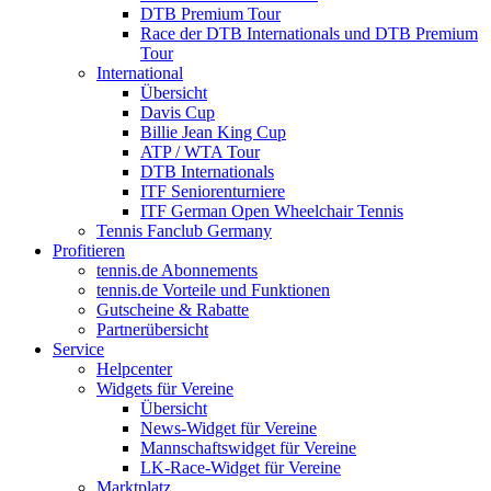
DTB Premium Tour
Race der DTB Internationals und DTB Premium
Tour
International
Übersicht
Davis Cup
Billie Jean King Cup
ATP / WTA Tour
DTB Internationals
ITF Seniorenturniere
ITF German Open Wheelchair Tennis
Tennis Fanclub Germany
Profitieren
tennis.de Abonnements
tennis.de Vorteile und Funktionen
Gutscheine & Rabatte
Partnerübersicht
Service
Helpcenter
Widgets für Vereine
Übersicht
News-Widget für Vereine
Mannschaftswidget für Vereine
LK-Race-Widget für Vereine
Marktplatz