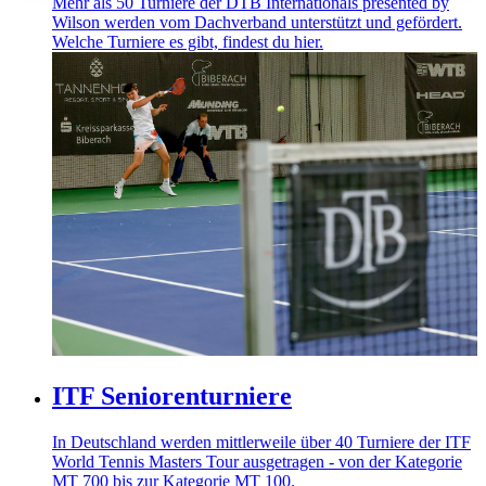
Mehr als 50 Turniere der DTB Internationals presented by
Wilson werden vom Dachverband unterstützt und gefördert.
Welche Turniere es gibt, findest du hier.
Wir verwenden Cookies, um Inhalte und Anzeigen zu
personalisieren, Funktionen für soziale Medien anbieten
zu können und die Zugriffe auf unsere Website zu
analysieren. Außerdem geben wir Informationen zu Ihrer
Verwendung unserer Website an unsere Partner für
soziale Medien, Werbung und Analysen weiter. Unsere
Partner führen diese Informationen möglicherweise mit
weiteren Daten zusammen, die Sie ihnen bereitgestellt
haben oder die sie im Rahmen Ihrer Nutzung der Dienste
gesammelt haben. Die
Cookie-Einstellungen
können
jederzeit über den Link im Footer aufgerufen und
angepasst werden.
ITF Seniorenturniere
In Deutschland werden mittlerweile über 40 Turniere der ITF
World Tennis Masters Tour ausgetragen - von der Kategorie
MT 700 bis zur Kategorie MT 100.