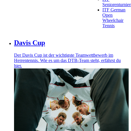
Seniorenturnier
ITF German
Open
Wheelchair
Tennis
Davis Cup
Der Davis Cup ist der wichtigste Teamwettbewerb im
Herrentennis. Wie es um das DTB-Team steht, erfährst du
hier.