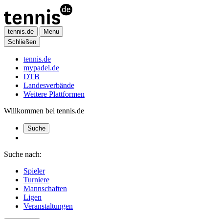
tennis.de
Menu
Schließen
tennis.de
mypadel.de
DTB
Landesverbände
Weitere Plattformen
Willkommen bei tennis.de
Suche
Suche nach:
Spieler
Turniere
Mannschaften
Ligen
Veranstaltungen