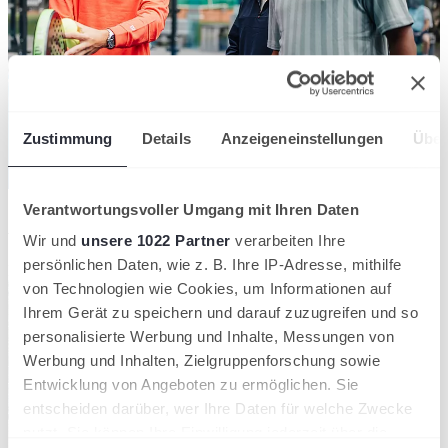
Zustimmung
Details
Anzeigeneinstellungen
Über
Verantwortungsvoller Umgang mit Ihren Daten
Ähnliche News
Wir und
unsere 1022 Partner
verarbeiten Ihre
persönlichen Daten, wie z. B. Ihre IP-Adresse, mithilfe
Kompaktansicht
von Technologien wie Cookies, um Informationen auf
Ihrem Gerät zu speichern und darauf zuzugreifen und so
personalisierte Werbung und Inhalte, Messungen von
Werbung und Inhalten, Zielgruppenforschung sowie
Entwicklung von Angeboten zu ermöglichen. Sie
entscheiden darüber, wer Ihre Daten für welche Zwecke
nutzt. Sie können Ihre Einwilligung jederzeit über die