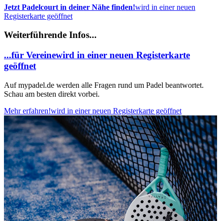
Jetzt Padelcourt in deiner Nähe finden!
wird in einer neuen
Registerkarte geöffnet
Weiterführende Infos...
...für Vereine
wird in einer neuen Registerkarte
geöffnet
Auf mypadel.de werden alle Fragen rund um Padel beantwortet.
Schau am besten direkt vorbei.
Mehr erfahren!
wird in einer neuen Registerkarte geöffnet