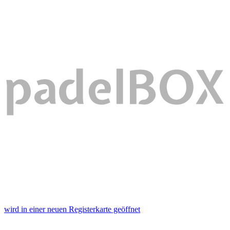
wird in einer neuen Registerkarte geöffnet