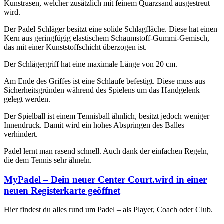
Kunstrasen, welcher zusätzlich mit feinem Quarzsand ausgestreut
wird.
Der Padel Schläger besitzt eine solide Schlagfläche. Diese hat einen
Kern aus geringfügig elastischem Schaumstoff-Gummi-Gemisch,
das mit einer Kunststoffschicht überzogen ist.
Der Schlägergriff hat eine maximale Länge von 20 cm.
Am Ende des Griffes ist eine Schlaufe befestigt. Diese muss aus
Sicherheitsgründen während des Spielens um das Handgelenk
gelegt werden.
Der Spielball ist einem Tennisball ähnlich, besitzt jedoch weniger
Innendruck. Damit wird ein hohes Abspringen des Balles
verhindert.
Padel lernt man rasend schnell. Auch dank der einfachen Regeln,
die dem Tennis sehr ähneln.
MyPadel – Dein neuer Center Court.
wird in einer
neuen Registerkarte geöffnet
Hier findest du alles rund um Padel – als Player, Coach oder Club.