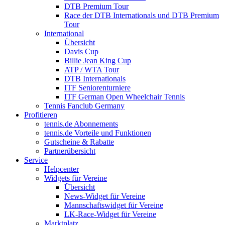
DTB Premium Tour
Race der DTB Internationals und DTB Premium
Tour
International
Übersicht
Davis Cup
Billie Jean King Cup
ATP / WTA Tour
DTB Internationals
ITF Seniorenturniere
ITF German Open Wheelchair Tennis
Tennis Fanclub Germany
Profitieren
tennis.de Abonnements
tennis.de Vorteile und Funktionen
Gutscheine & Rabatte
Partnerübersicht
Service
Helpcenter
Widgets für Vereine
Übersicht
News-Widget für Vereine
Mannschaftswidget für Vereine
LK-Race-Widget für Vereine
Marktplatz