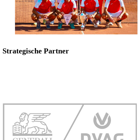
angepasst werden.
Strategische Partner