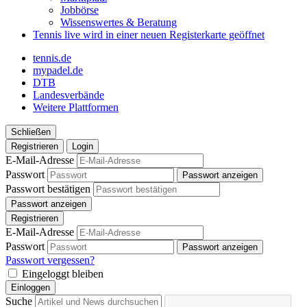
Jobbörse
Wissenswertes & Beratung
Tennis live
wird in einer neuen Registerkarte geöffnet
tennis.de
mypadel.de
DTB
Landesverbände
Weitere Plattformen
Schließen
Registrieren
Login
E-Mail-Adresse
Passwort
Passwort anzeigen
Passwort bestätigen
Passwort anzeigen
Registrieren
E-Mail-Adresse
Passwort
Passwort anzeigen
Passwort vergessen?
Eingeloggt bleiben
Einloggen
Suche