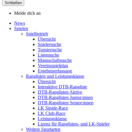
Schließen
Melde dich an
News
Spielen
Spielbetrieb
Übersicht
Spielersuche
Turniersuche
Ligensuche
Mannschaftssuche
Vereinsspielplan
Ergebniserfassung
Ranglisten und Leistungsklasse
Übersicht
Interaktive DTB-Rangliste
DTB-Ranglisten Aktive
DTB-Ranglisten Junior:innen
DTB-Ranglisten Senior:innen
LK Single-Race
LK Club-Race
Leistungsklasse
Lizenz für Ranglisten- und LK-Spieler
Weitere Sportarten