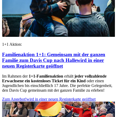
1+1 Aktion:
Familienaktion 1+1: Gemeinsam mit der ganzen
Familie zum Davis Cup nach Halle
wird in einer
neuen Registerkarte geöffnet
Im Rahmen der
1+1-Familienaktion
erhält
jeder vollzahlende
Erwachsene ein kostenloses Ticket für ein Kind
oder einen
Jugendlichen bis einschließlich 17 Jahre. Die perfekte Gelegenheit,
den Davis Cup gemeinsam mit der ganzen Familie zu erleben!
Zum Angebot!
wird in einer neuen Registerkarte geöffnet