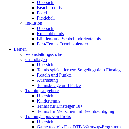
Übersicht
Beach Tennis
Padel
Pickleball
Inklusion
Übersicht
Rollstuhltennis
Blinden- und Sehbehindertentennis
Para-Tennis Terminkalender
Lernen
Veranstaltungssuche
Grundlagen
Übersicht
Tennis spielen lernen: So gelingt dein Einstieg
Regeln und Punkte
Ausrüstung
Tennisbeläge und Plätze
Trainingsangebote
Übersicht
Kindertennis
Tennis für Einsteiger 18+
Tennis für Menschen mit Beeinträchtigung
Trainingstipps von Profis
Übersicht
Game ready! - Das DTB Warm-up-Programm