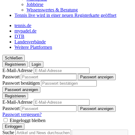
Jobbörse
Wissenswertes & Beratung
Tennis live
wird in einer neuen Registerkarte geöffnet
tennis.de
mypadel.de
DTB
Landesverbände
Weitere Plattformen
Schließen
Registrieren
Login
E-Mail-Adresse
Passwort
Passwort anzeigen
Passwort bestätigen
Passwort anzeigen
Registrieren
E-Mail-Adresse
Passwort
Passwort anzeigen
Passwort vergessen?
Eingeloggt bleiben
Einloggen
Suche