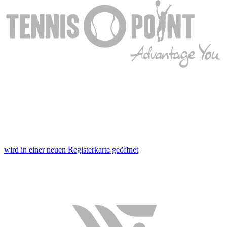
wird in einer neuen Registerkarte geöffnet