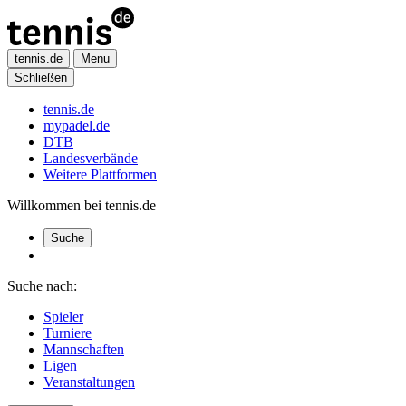
tennis.de
Menu
Schließen
tennis.de
mypadel.de
DTB
Landesverbände
Weitere Plattformen
Willkommen bei tennis.de
Suche
Suche nach:
Spieler
Turniere
Mannschaften
Ligen
Veranstaltungen