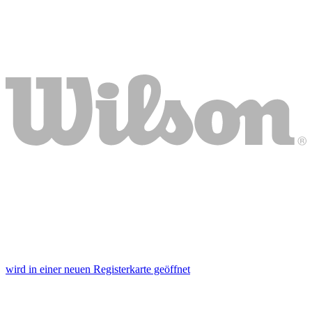
wird in einer neuen Registerkarte geöffnet