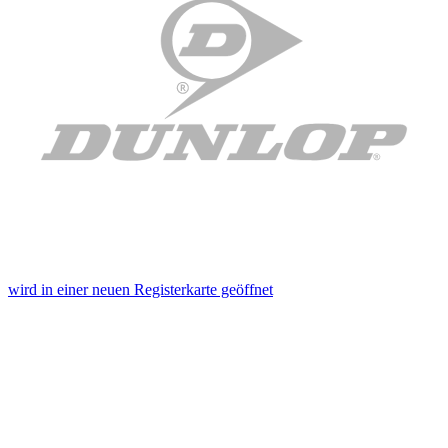
wird in einer neuen Registerkarte geöffnet