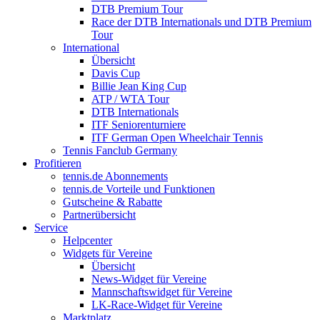
DTB Premium Tour
Race der DTB Internationals und DTB Premium
Tour
International
Übersicht
Davis Cup
Billie Jean King Cup
ATP / WTA Tour
DTB Internationals
ITF Seniorenturniere
ITF German Open Wheelchair Tennis
Tennis Fanclub Germany
Profitieren
tennis.de Abonnements
tennis.de Vorteile und Funktionen
Gutscheine & Rabatte
Partnerübersicht
Service
Helpcenter
Widgets für Vereine
Übersicht
News-Widget für Vereine
Mannschaftswidget für Vereine
LK-Race-Widget für Vereine
Marktplatz