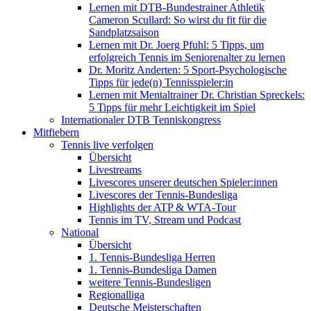
Lernen mit DTB-Bundestrainer Athletik
Cameron Scullard: So wirst du fit für die
Sandplatzsaison
Lernen mit Dr. Joerg Pfuhl: 5 Tipps, um
erfolgreich Tennis im Seniorenalter zu lernen
Dr. Moritz Anderten: 5 Sport-Psychologische
Tipps für jede(n) Tennisspieler:in
Lernen mit Mentaltrainer Dr. Christian Spreckels:
5 Tipps für mehr Leichtigkeit im Spiel
Internationaler DTB Tenniskongress
Mitfiebern
Tennis live verfolgen
Übersicht
Livestreams
Livescores unserer deutschen Spieler:innen
Livescores der Tennis-Bundesliga
Highlights der ATP & WTA-Tour
Tennis im TV, Stream und Podcast
National
Übersicht
1. Tennis-Bundesliga Herren
1. Tennis-Bundesliga Damen
weitere Tennis-Bundesligen
Regionalliga
Deutsche Meisterschaften