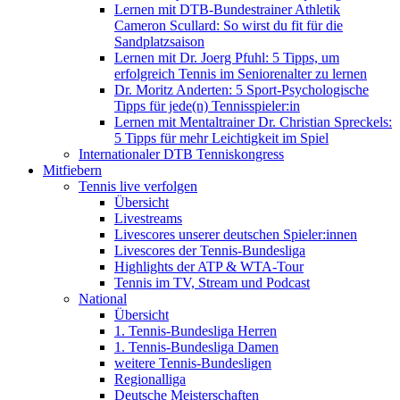
Lernen mit DTB-Bundestrainer Athletik
Cameron Scullard: So wirst du fit für die
Sandplatzsaison
Lernen mit Dr. Joerg Pfuhl: 5 Tipps, um
erfolgreich Tennis im Seniorenalter zu lernen
Dr. Moritz Anderten: 5 Sport-Psychologische
Tipps für jede(n) Tennisspieler:in
Lernen mit Mentaltrainer Dr. Christian Spreckels:
5 Tipps für mehr Leichtigkeit im Spiel
Internationaler DTB Tenniskongress
Mitfiebern
Tennis live verfolgen
Übersicht
Livestreams
Livescores unserer deutschen Spieler:innen
Livescores der Tennis-Bundesliga
Highlights der ATP & WTA-Tour
Tennis im TV, Stream und Podcast
National
Übersicht
1. Tennis-Bundesliga Herren
1. Tennis-Bundesliga Damen
weitere Tennis-Bundesligen
Regionalliga
Deutsche Meisterschaften