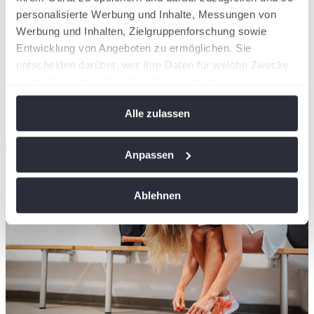
Hartplätzen. Achte darauf, dass die Tennisschuhe eine gute
personalisierte Werbung und Inhalte, Messungen von
Polsterung in der Sohle haben, um den Aufprall zu reduzieren.
Werbung und Inhalten, Zielgruppenforschung sowie
Die Traktion ist entscheidend für die Beweglichkeit auf dem Platz.
Entwicklung von Angeboten zu ermöglichen. Sie
Gute Tennisschuhe sollten eine griffige Außensohle haben, die einen
entscheiden darüber, wer Ihre Daten für welche Zwecke
festen Halt auf verschiedenen Oberflächen bietet. Dies hilft, das
nutzt. Sie können Ihre Einwilligung jederzeit über die
Risiko von Rutschen zu minimieren und die Wendigkeit zu
verbessern. Die Passform ist möglicherweise der wichtigste Aspekt
Cookie-Erklärung oder durch Klicken auf das Privacy
beim Kauf von Tennisschuhen. Ein gut sitzender Schuh bietet
Alle zulassen
Trigger Symbol ändern oder widerrufen
Komfort und Stabilität.
Wenn Sie es erlauben, würden wir auch gerne:
Anpassen
Informationen über Ihre geografische Lage
erfassen, welche bis auf einige Meter genau sein
Ablehnen
können
Ihr Gerät durch aktives Scannen nach
bestimmten Merkmalen (Fingerprinting) identifizieren
Erfahren Sie mehr darüber, wie Ihre persönlichen Daten
verarbeitet werden, und legen Sie Ihre Präferenzen im
Abschnitt Einzelheiten
fest.