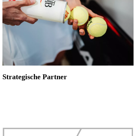
Strategische Partner