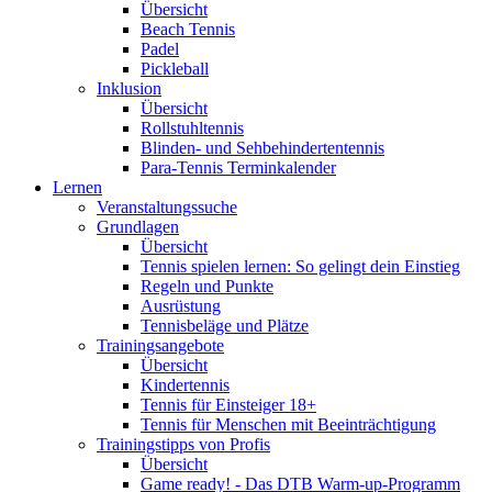
Übersicht
Beach Tennis
Padel
Pickleball
Inklusion
Übersicht
Rollstuhltennis
Blinden- und Sehbehindertentennis
Para-Tennis Terminkalender
Lernen
Veranstaltungssuche
Grundlagen
Übersicht
Tennis spielen lernen: So gelingt dein Einstieg
Regeln und Punkte
Ausrüstung
Tennisbeläge und Plätze
Trainingsangebote
Übersicht
Kindertennis
Tennis für Einsteiger 18+
Tennis für Menschen mit Beeinträchtigung
Trainingstipps von Profis
Übersicht
Game ready! - Das DTB Warm-up-Programm