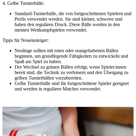
4. Gelbe Turnierbälle:
Standard-Turnierbälle, die von fortgeschrittenen Spielern und
Profis verwendet werden. Sie sind kleiner, schwerer und
haben den regulären Druck. Diese Bälle werden in den
meisten Wettkampfspielen verwendet.
Tipps für Neueinsteiger:
Neulinge sollten mit roten oder orangefarbenen Bällen
beginnen, um grundlegende Fähigkeiten zu entwickeln und
Spaß am Spiel zu haben.
Der Wechsel zu grünen Bällen erfolgt, wenn Spieler:innen
bereit sind, die Technik zu verfeinern und den Übergang zu
gelben Turnierbällen vorzubereiten.
Gelbe Turnierbälle sind für fortgeschrittene Spieler geeignet
und werden in regulären Matches verwendet.