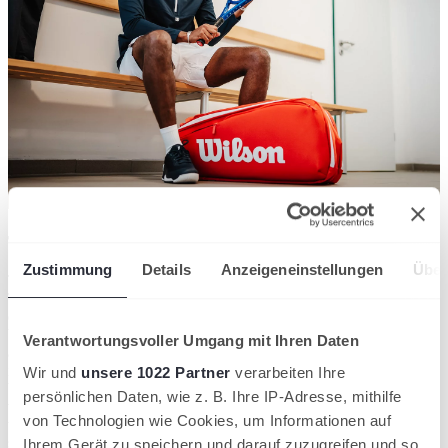
Tennisschuhe
Zustimmung
Details
Anzeigeneinstellungen
Über
Tennisschuhe sind ein wesentliches Element für den Erfolg auf dem
Tennisplatz. Von der Stabilität bis zur Traktion spielen Tennisschuhe
eine entscheidende Rolle bei der Leistungsfähigkeit und
Verletzungsprävention. Beim Tennis werden seitliche Bewegungen,
Verantwortungsvoller Umgang mit Ihren Daten
abrupte Stopps und schnelle Richtungswechsel durchgeführt. Daher
ist es entscheidend, dass Tennisschuhe eine gute seitliche Stabilität
Wir und
unsere 1022 Partner
verarbeiten Ihre
bieten, um Verletzungen zu vermeiden. Suche nach Schuhen mit
persönlichen Daten, wie z. B. Ihre IP-Adresse, mithilfe
verstärkten Seitenteilen und einer stabilen Sohle. Die Dämpfung ist
von Technologien wie Cookies, um Informationen auf
wichtig, um Stöße zu absorbieren und den Fuß vor Verletzungen zu
schützen, insbesondere bei harten Belägen wie Beton oder
Ihrem Gerät zu speichern und darauf zuzugreifen und so