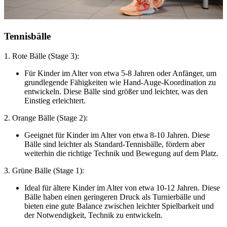
Wir verwenden Cookies, um Inhalte und Anzeigen zu
personalisieren, Funktionen für soziale Medien anbieten
zu können und die Zugriffe auf unsere Website zu
Tennisbälle
analysieren. Außerdem geben wir Informationen zu Ihrer
Verwendung unserer Website an unsere Partner für
1. Rote Bälle (Stage 3):
soziale Medien, Werbung und Analysen weiter. Unsere
Für Kinder im Alter von etwa 5-8 Jahren oder Anfänger, um
Partner führen diese Informationen möglicherweise mit
grundlegende Fähigkeiten wie Hand-Auge-Koordination zu
weiteren Daten zusammen, die Sie ihnen bereitgestellt
entwickeln. Diese Bälle sind größer und leichter, was den
Einstieg erleichtert.
haben oder die sie im Rahmen Ihrer Nutzung der Dienste
gesammelt haben. Die
Cookie-Einstellungen
können
2. Orange Bälle (Stage 2):
jederzeit über den Link im Footer aufgerufen und
Geeignet für Kinder im Alter von etwa 8-10 Jahren. Diese
angepasst werden.
Bälle sind leichter als Standard-Tennisbälle, fördern aber
weiterhin die richtige Technik und Bewegung auf dem Platz.
3. Grüne Bälle (Stage 1):
Ideal für ältere Kinder im Alter von etwa 10-12 Jahren. Diese
Bälle haben einen geringeren Druck als Turnierbälle und
bieten eine gute Balance zwischen leichter Spielbarkeit und
der Notwendigkeit, Technik zu entwickeln.