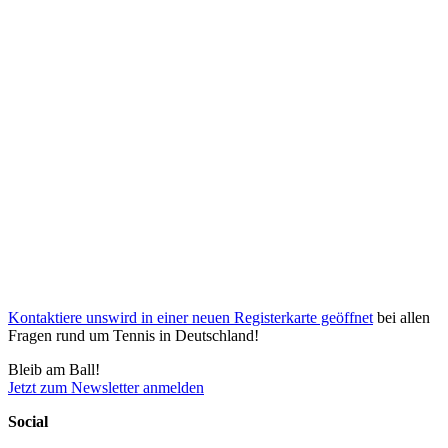
Kontaktiere uns
wird in einer neuen Registerkarte geöffnet
bei allen
Fragen rund um Tennis in Deutschland!
Bleib am Ball!
Jetzt zum Newsletter anmelden
Social