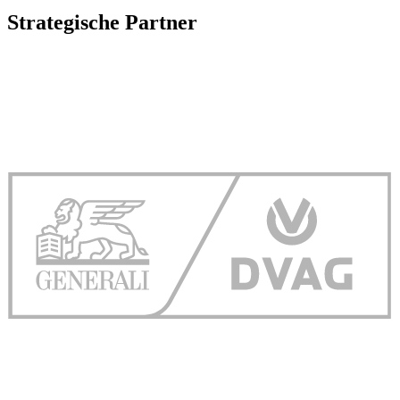
Strategische Partner