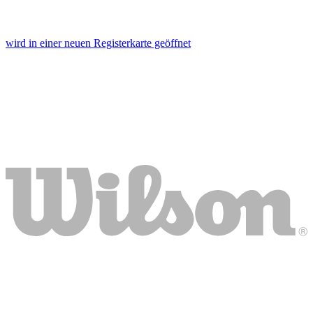
wird in einer neuen Registerkarte geöffnet