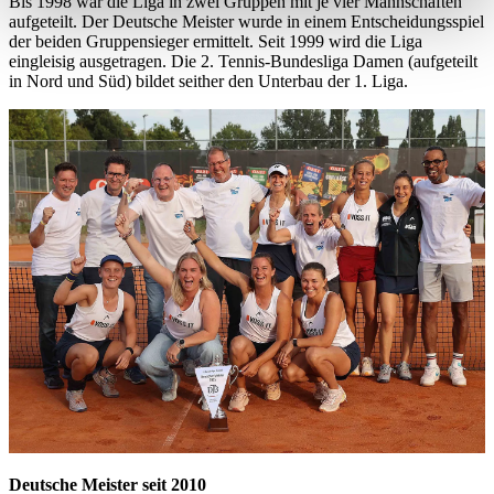
Bis 1998 war die Liga in zwei Gruppen mit je vier Mannschaften
aufgeteilt. Der Deutsche Meister wurde in einem Entscheidungsspiel
Erfahren Sie mehr darüber, wie Ihre persönlichen Daten
der beiden Gruppensieger ermittelt. Seit 1999 wird die Liga
verarbeitet werden, und legen Sie Ihre Präferenzen im
eingleisig ausgetragen. Die 2. Tennis-Bundesliga Damen (aufgeteilt
Abschnitt Einzelheiten
fest.
in Nord und Süd) bildet seither den Unterbau der 1. Liga.
Wir verwenden Cookies, um Inhalte und Anzeigen zu
personalisieren, Funktionen für soziale Medien anbieten
zu können und die Zugriffe auf unsere Website zu
analysieren. Außerdem geben wir Informationen zu Ihrer
Verwendung unserer Website an unsere Partner für
soziale Medien, Werbung und Analysen weiter. Unsere
Partner führen diese Informationen möglicherweise mit
weiteren Daten zusammen, die Sie ihnen bereitgestellt
haben oder die sie im Rahmen Ihrer Nutzung der Dienste
gesammelt haben. Die
Cookie-Einstellungen
können
jederzeit über den Link im Footer aufgerufen und
angepasst werden.
Deutsche Meister seit 2010