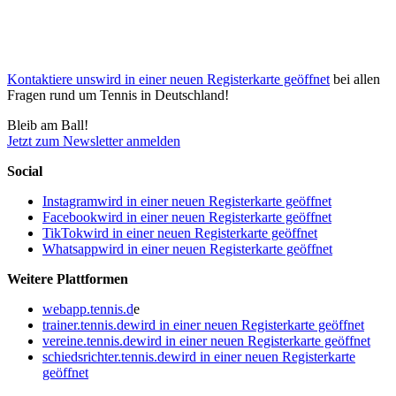
Kontaktiere uns
wird in einer neuen Registerkarte geöffnet
bei allen
Fragen rund um Tennis in Deutschland!
Bleib am Ball!
Jetzt zum Newsletter anmelden
Social
Instagram
wird in einer neuen Registerkarte geöffnet
Facebook
wird in einer neuen Registerkarte geöffnet
TikTok
wird in einer neuen Registerkarte geöffnet
Whatsapp
wird in einer neuen Registerkarte geöffnet
Weitere Plattformen
webapp.tennis.d
e
trainer.tennis.de
wird in einer neuen Registerkarte geöffnet
vereine.tennis.de
wird in einer neuen Registerkarte geöffnet
schiedsrichter.tennis.de
wird in einer neuen Registerkarte
geöffnet