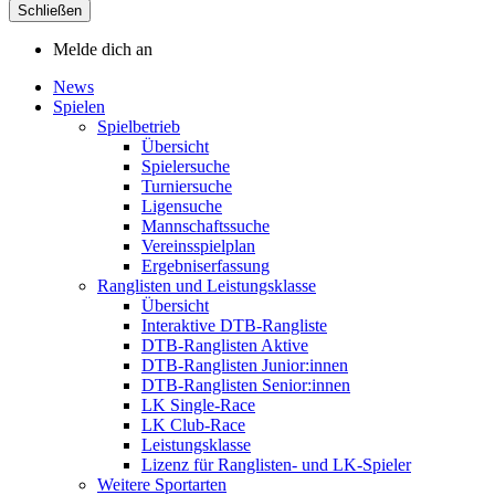
Schließen
Melde dich an
News
Spielen
Spielbetrieb
Übersicht
Spielersuche
Turniersuche
Ligensuche
Mannschaftssuche
Vereinsspielplan
Ergebniserfassung
Ranglisten und Leistungsklasse
Übersicht
Interaktive DTB-Rangliste
DTB-Ranglisten Aktive
DTB-Ranglisten Junior:innen
DTB-Ranglisten Senior:innen
LK Single-Race
LK Club-Race
Leistungsklasse
Lizenz für Ranglisten- und LK-Spieler
Weitere Sportarten