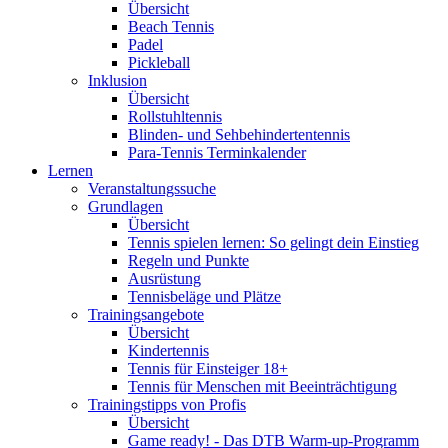
Übersicht
Beach Tennis
Padel
Pickleball
Inklusion
Übersicht
Rollstuhltennis
Blinden- und Sehbehindertentennis
Para-Tennis Terminkalender
Lernen
Veranstaltungssuche
Grundlagen
Übersicht
Tennis spielen lernen: So gelingt dein Einstieg
Regeln und Punkte
Ausrüstung
Tennisbeläge und Plätze
Trainingsangebote
Übersicht
Kindertennis
Tennis für Einsteiger 18+
Tennis für Menschen mit Beeinträchtigung
Trainingstipps von Profis
Übersicht
Game ready! - Das DTB Warm-up-Programm