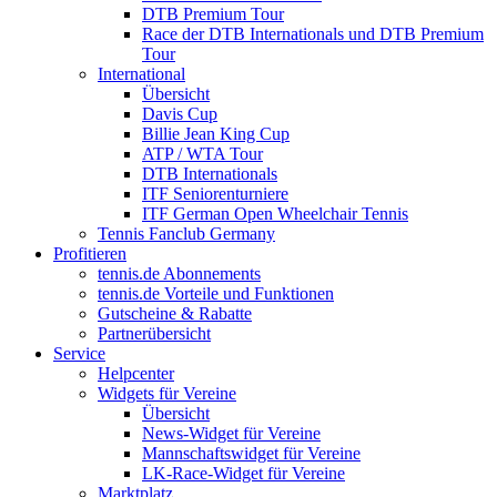
DTB Premium Tour
Race der DTB Internationals und DTB Premium
Tour
International
Übersicht
Davis Cup
Billie Jean King Cup
ATP / WTA Tour
DTB Internationals
ITF Seniorenturniere
ITF German Open Wheelchair Tennis
Tennis Fanclub Germany
Profitieren
tennis.de Abonnements
tennis.de Vorteile und Funktionen
Gutscheine & Rabatte
Partnerübersicht
Service
Helpcenter
Widgets für Vereine
Übersicht
News-Widget für Vereine
Mannschaftswidget für Vereine
LK-Race-Widget für Vereine
Marktplatz