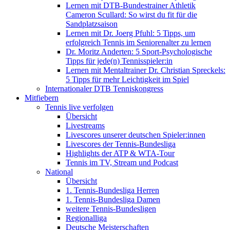
Lernen mit DTB-Bundestrainer Athletik
Cameron Scullard: So wirst du fit für die
Sandplatzsaison
Lernen mit Dr. Joerg Pfuhl: 5 Tipps, um
erfolgreich Tennis im Seniorenalter zu lernen
Dr. Moritz Anderten: 5 Sport-Psychologische
Tipps für jede(n) Tennisspieler:in
Lernen mit Mentaltrainer Dr. Christian Spreckels:
5 Tipps für mehr Leichtigkeit im Spiel
Internationaler DTB Tenniskongress
Mitfiebern
Tennis live verfolgen
Übersicht
Livestreams
Livescores unserer deutschen Spieler:innen
Livescores der Tennis-Bundesliga
Highlights der ATP & WTA-Tour
Tennis im TV, Stream und Podcast
National
Übersicht
1. Tennis-Bundesliga Herren
1. Tennis-Bundesliga Damen
weitere Tennis-Bundesligen
Regionalliga
Deutsche Meisterschaften