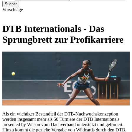
Sucher
Vorschläge
DTB Internationals - Das
Sprungbrett zur Profikarriere
Als ein wichtiger Bestandteil der DTB-Nachwuchskonzeption
werden insgesamt mehr als 50 Turniere der DTB Internationals
presented by Wilson vom Dachverband unterstützt und gefördert.
Hinzu kommt die gezielte Vergabe von Wildcards durch den DTB,