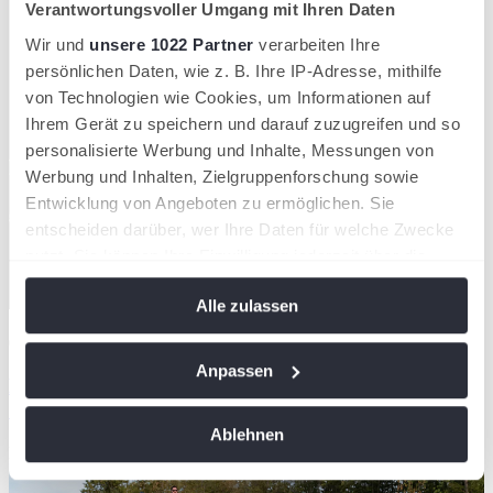
Verantwortungsvoller Umgang mit Ihren Daten
Wir und
unsere 1022 Partner
verarbeiten Ihre
persönlichen Daten, wie z. B. Ihre IP-Adresse, mithilfe
von Technologien wie Cookies, um Informationen auf
Ihrem Gerät zu speichern und darauf zuzugreifen und so
personalisierte Werbung und Inhalte, Messungen von
Werbung und Inhalten, Zielgruppenforschung sowie
Entwicklung von Angeboten zu ermöglichen. Sie
entscheiden darüber, wer Ihre Daten für welche Zwecke
nutzt. Sie können Ihre Einwilligung jederzeit über die
Cookie-Erklärung oder durch Klicken auf das Privacy
Alle zulassen
Trigger Symbol ändern oder widerrufen
Sein Debüt in Augsburg peilt der Münchner Max Rehberg an.
05/08/2026
Wenn Sie es erlauben, würden wir auch gerne:
Anpassen
DTB-Youngster und Junioren-Weltmeister bei den
Informationen über Ihre geografische Lage
Schwaben Open by Great2Stay
erfassen, welche bis auf einige Meter genau sein
Ablehnen
können
Deutscher Tennis Bund
Ihr Gerät durch aktives Scannen nach