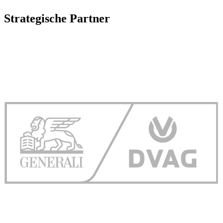
Strategische Partner