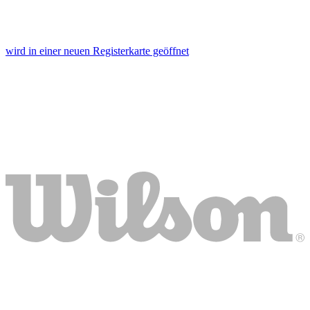
wird in einer neuen Registerkarte geöffnet