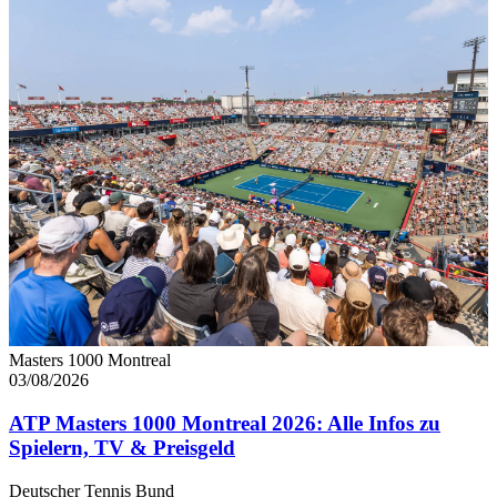
Masters 1000 Montreal
03/08/2026
ATP Masters 1000 Montreal 2026: Alle Infos zu
Spielern, TV & Preisgeld
Deutscher Tennis Bund