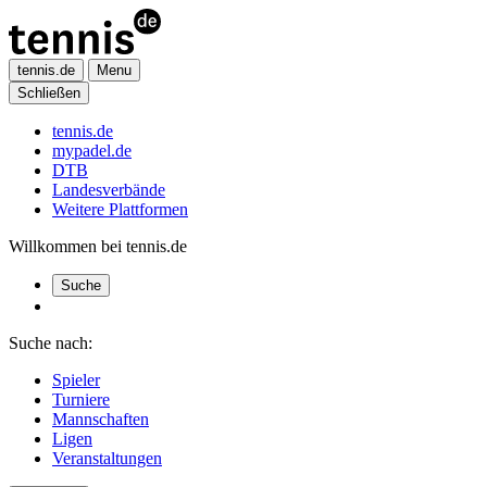
tennis.de
Menu
Schließen
tennis.de
mypadel.de
DTB
Landesverbände
Weitere Plattformen
Willkommen bei tennis.de
Suche
Suche nach:
Spieler
Turniere
Mannschaften
Ligen
Veranstaltungen