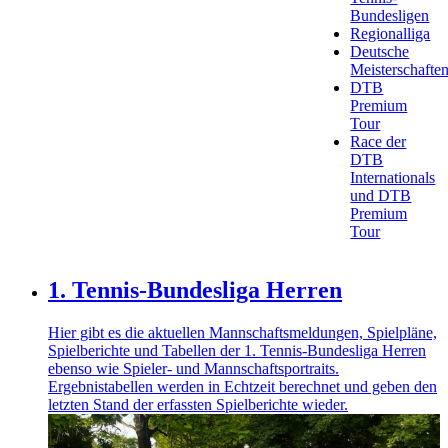
Bundesligen
Regionalliga
Deutsche
Meisterschafte
DTB
Premium
Tour
Race der
DTB
Internationals
und DTB
Premium
Tour
1. Tennis-Bundesliga Herren
Hier gibt es die aktuellen Mannschaftsmeldungen, Spielpläne,
Spielberichte und Tabellen der 1. Tennis-Bundesliga Herren
ebenso wie Spieler- und Mannschaftsportraits.
Ergebnistabellen werden in Echtzeit berechnet und geben den
letzten Stand der erfassten Spielberichte wieder.