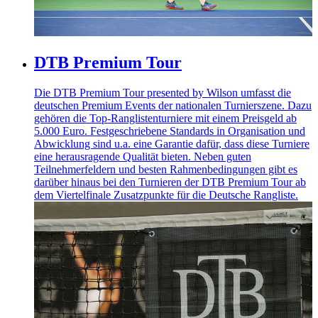
DTB Premium Tour
Die DTB Premium Tour presented by Wilson umfasst die
deutschen Premium Events der nationalen Turnierszene. Dazu
gehören die Top-Ranglistenturniere mit einem Preisgeld ab
5.000 Euro. Festgeschriebene Standards in Organisation und
Abwicklung sind u.a. eine Garantie dafür, dass diese Turniere
eine herausragende Qualität bieten. Neben guten
Teilnehmerfeldern und besten Rahmenbedingungen gibt es
darüber hinaus bei den Turnieren der DTB Premium Tour ab
dem Viertelfinale Zusatzpunkte für die Deutsche Rangliste.