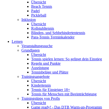
Übersicht
Beach Tennis
Padel
Pickleball
Inklusion
Übersicht
Rollstuhltennis
Blinden- und Sehbehindertentennis
Para-Tennis Terminkalender
Lernen
Veranstaltungssuche
Grundlagen
Übersicht
Tennis spielen lernen: So gelingt dein Einstieg
Regeln und Punkte
Ausrüstung
Tennisbeläge und Plätze
Trainingsangebote
Übersicht
Kindertennis
Tennis für Einsteiger 18+
Tennis für Menschen mit Beeinträchtigung
Trainingstipps von Profis
Übersicht
Game ready! - Das DTB Warm-up-Programm