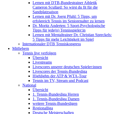
Lernen mit DTB-Bundestrainer Athletik
Cameron Scullard: So wirst du fit für die
Sandplatzsaison
Lernen mit Dr. Joerg Pfuhl: 5 Tipps, um
erfolgreich Tennis im Seniorenalter zu lernen
Dr. Moritz Anderten: 5 Sport-Psychologische
Tipps für jede(n) Tennisspieler:in
Lernen mit Mentaltrainer Dr. Christian Spreckels:
5 Tipps für mehr Leichtigkeit im Spiel
Internationaler DTB Tenniskongress
Mitfiebern
Tennis live verfolgen
Übersicht
Livestreams
Livescores unserer deutschen Spieler:innen
Livescores der Tennis-Bundesliga
Highlights der ATP & WTA-Tour
Tennis im TV, Stream und Podcast
National
Übersicht
1. Tennis-Bundesliga Herren
1. Tennis-Bundesliga Damen
weitere Tennis-Bundesligen
Regionalliga
Deutsche Meisterschaften