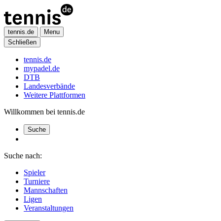
tennis.de
Menu
Schließen
tennis.de
mypadel.de
DTB
Landesverbände
Weitere Plattformen
Willkommen bei tennis.de
Suche
Suche nach:
Spieler
Turniere
Mannschaften
Ligen
Veranstaltungen