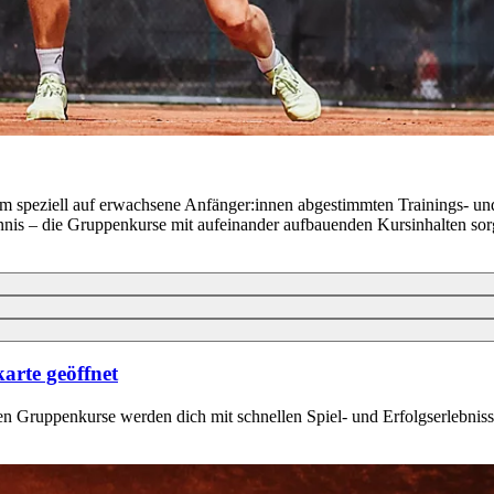
 dem speziell auf erwachsene Anfänger:innen abgestimmten Trainings- 
Tennis – die Gruppenkurse mit aufeinander aufbauenden Kursinhalten sor
karte geöffnet
iven Gruppenkurse werden dich mit schnellen Spiel- und Erfolgserlebnis