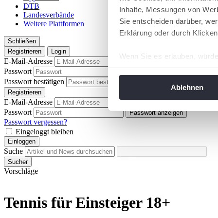
DTB
Inhalte, Messungen von Werb
Landesverbände
Sie entscheiden darüber, wer
Weitere Plattformen
Erklärung oder durch Klicken
Schließen
Registrieren
Login
Wenn Sie es erlauben, würde
E-Mail-Adresse
Informationen über Ih
Passwort
Passwort anzeigen
Ihr Gerät durch aktiv
Passwort bestätigen
Passwort anzeigen
Ablehnen
Registrieren
Erfahren Sie mehr darüber, w
E-Mail-Adresse
Einzelheiten
fest.
Passwort
Passwort anzeigen
Passwort vergessen?
Wir verwenden Cookies, um I
Eingeloggt bleiben
und die Zugriffe auf unsere 
Einloggen
Suche
Website an unsere Partner fü
Sucher
möglicherweise mit weiteren
Vorschläge
der Dienste gesammelt habe
angepasst werden.
Tennis für Einsteiger 18+