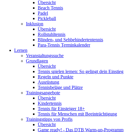
Übersicht
Beach Tennis
Padel
Pickleball
Inklusion
Übersicht
Rollstuhltennis
Blinden- und Sehbehindertentennis
Para-Tennis Terminkalender
Lernen
Veranstaltungssuche
Grundlagen
Übersicht
Tennis spielen lernen: So gelingt dein Einstieg
Regeln und Punkte
Ausrüstung
Tennisbeläge und Plätze
Trainingsangebote
Übersicht
Kindertennis
Tennis für Einsteiger 18+
Tennis für Menschen mit Beeinträchtigung
Trainingstipps von Profis
Übersicht
Game ready! - Das DTB Warm-up-Programm