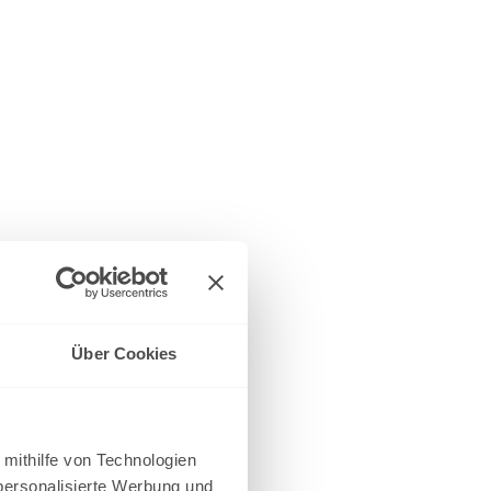
Über Cookies
 mithilfe von Technologien
personalisierte Werbung und