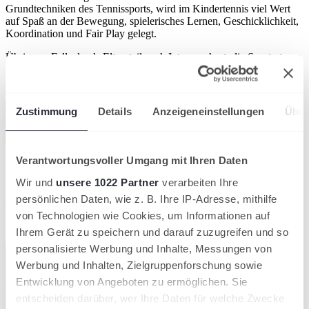
Grundtechniken des Tennissports, wird im Kindertennis viel Wert
auf Spaß an der Bewegung, spielerisches Lernen, Geschicklichkeit,
Koordination und Fair Play gelegt.
Übrigens: Falls du als Elternteil auch Interesse hast, die Sportart neu
zu lernen, bieten dir zahlreiche Tennisvereine Kurse für erwachsene
Einsteiger:innen
an.
Ab welchem Alter kann mein Kind mit dem Tennisspielen beginnen?
Zustimmung
Details
Anzeigeneinstellungen
Über
Welche Vorteile hat das Tennisspielen für mein Kind?
Wo finde ich Tennisangebote für mein Kind?
Verantwortungsvoller Umgang mit Ihren Daten
Weitere Infos
Wir und
unsere 1022 Partner
verarbeiten Ihre
Einen leichten Einstieg, Spaß und tolle Ballwechsel vom ersten Tag
persönlichen Daten, wie z. B. Ihre IP-Adresse, mithilfe
an – mit dem DTB Kindertennis-Konzept für alle Kinder in ganz
Deutschland.
von Technologien wie Cookies, um Informationen auf
Ihrem Gerät zu speichern und darauf zuzugreifen und so
Mehr erfahren
personalisierte Werbung und Inhalte, Messungen von
Werbung und Inhalten, Zielgruppenforschung sowie
Entwicklung von Angeboten zu ermöglichen. Sie
entscheiden darüber, wer Ihre Daten für welche Zwecke