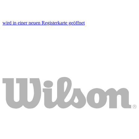
wird in einer neuen Registerkarte geöffnet