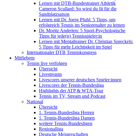
Lernen mit DTB-Bundestrainer Athletik
Cameron Scullard: So wirst du fit für die
Sandplatzsaison
Lernen mit Dr. Joerg Pfuhl: 5 Tipps, um
erfolgreich Tennis im Seniorenalter zu lernen
Dr. Moritz Anderten: 5 Sport-Psychologische
Tipps für jede(n) Tennisspieler:in
Lernen mit Mentaltrainer Dr. Christian Spreckels:
5 Tipps für mehr Leichtigkeit im Spiel
Internationaler DTB Tenniskongress
Mitfiebern
Tennis live verfolgen
Übersicht
Livestreams
Livescores unserer deutschen Spieler:innen
Livescores der Tennis-Bundesliga
Highlights der ATP & WTA-Tour
Tennis im TV, Stream und Podcast
National
Übersicht
1. Tennis-Bundesliga Herren
1. Tennis-Bundesliga Damen
weitere Tennis-Bundesligen
Regionalliga
Deutsche Meisterschaften