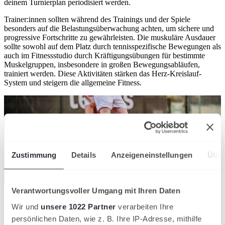
deinem Turnierplan periodisiert werden.
Trainer:innen sollten während des Trainings und der Spiele
besonders auf die Belastungsüberwachung achten, um sichere und
progressive Fortschritte zu gewährleisten. Die muskuläre Ausdauer
sollte sowohl auf dem Platz durch tennisspezifische Bewegungen als
auch im Fitnessstudio durch Kräftigungsübungen für bestimmte
Muskelgruppen, insbesondere in großen Bewegungsabläufen,
trainiert werden. Diese Aktivitäten stärken das Herz-Kreislauf-
System und steigern die allgemeine Fitness.
Zustimmung
Details
Anzeigeneinstellungen
Über
Verantwortungsvoller Umgang mit Ihren Daten
Krafttraining für die Beine:
Wir und
unsere 1022 Partner
verarbeiten Ihre
Übungen für Oberschenkel, Waden und Gesäß sollten mit
persönlichen Daten, wie z. B. Ihre IP-Adresse, mithilfe