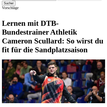
Sucher
Vorschläge
Lernen mit DTB-
Bundestrainer Athletik
Cameron Scullard: So wirst du
fit für die Sandplatzsaison