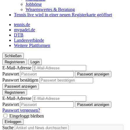
Jobbörse
Wissenswertes & Beratung
Tennis live
wird in einer neuen Registerkarte geöffnet
tennis.de
mypadel.de
DTB
Landesverbände
Weitere Plattformen
Schließen
Registrieren
Login
E-Mail-Adresse
Passwort
Passwort anzeigen
Passwort bestätigen
Passwort anzeigen
Registrieren
E-Mail-Adresse
Passwort
Passwort anzeigen
Passwort vergessen?
Eingeloggt bleiben
Einloggen
Suche