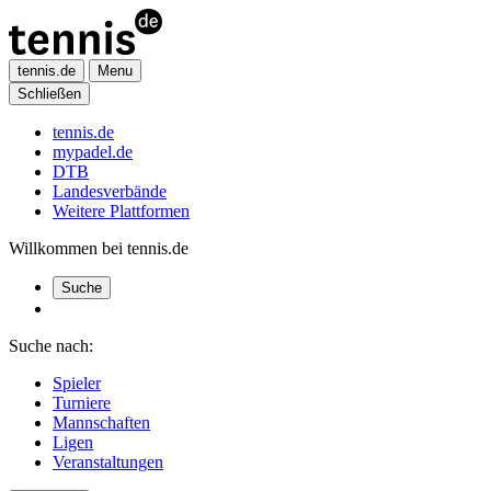
tennis.de
Menu
Schließen
tennis.de
mypadel.de
DTB
Landesverbände
Weitere Plattformen
Willkommen bei tennis.de
Suche
Suche nach:
Spieler
Turniere
Mannschaften
Ligen
Veranstaltungen