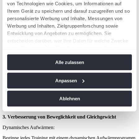
gestreckten Muskeln durchgeführt werden. Daher sind exzentrische
von Technologien wie Cookies, um Informationen auf
Übungen hilfreich, um die Kontrolle und Kraft der Muskeln und
Ihrem Gerät zu speichern und darauf zuzugreifen und so
Bewegungen zu verbessern. Allerdings ist zu beachten, dass
exzentrische Übungen die Muskeln stark beanspruchen und eine
personalisierte Werbung und Inhalte, Messungen von
längere Regenerationszeit nach dem Training erfordern. Trotzdem
Werbung und Inhalten, Zielgruppenforschung sowie
helfen sie Spieler:innen, sich bei den extremen
Entwicklung von Angeboten zu ermöglichen. Sie
Bewegungsbereichen, die beim Rutschen auf dem Platz oft
auftreten, wohler und stärker zu fühlen.
entscheiden darüber, wer Ihre Daten für welche Zwecke
nutzt. Sie können Ihre Einwilligung jederzeit über die
Beispiele:
Cookie-Erklärung oder durch Klicken auf das Privacy
Sumo-Kniebeugen: Fördern die Kraft der Adduktoren und
Alle zulassen
Trigger Symbol ändern oder widerrufen
Beine sowie die Beweglichkeit der Hüfte.
Tiefe Ausfallschritte: Fördern die Kraft in Gesäß und
Wenn Sie es erlauben, würden wir auch gerne:
Oberschenkelrückseite sowie die Beweglichkeit der Hüfte.
Anpassen
Rumänisches Kreuzheben: Stärkt Oberschenkelrückseite und
Informationen über Ihre geografische Lage
Rücken.
erfassen, welche bis auf einige Meter genau sein
Copenhagen Plank: Stärkt die Adduktoren.
Ablehnen
Wadenheben: Stärkt die Waden und fördert die Beweglichkeit
können
des Sprunggelenks.
Ihr Gerät durch aktives Scannen nach
bestimmten Merkmalen (Fingerprinting) identifizieren
3. Verbesserung von Beweglichkeit und Gleichgewicht
Erfahren Sie mehr darüber, wie Ihre persönlichen Daten
Dynamisches Aufwärmen:
verarbeitet werden, und legen Sie Ihre Präferenzen im
Beginne jedes Training mit einem dynamischen Aufwärmprogramm,