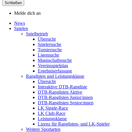
Schließen
Melde dich an
News
Spielen
Spielbetrieb
Übersicht
Spielersuche
Turniersuche
Ligensuche
Mannschaftssuche
Vereinsspielplan
Ergebniserfassung
Ranglisten und Leistungsklasse
Übersicht
Interaktive DTB-Rangliste
DTB-Ranglisten Aktive
DTB-Ranglisten Junior:innen
DTB-Ranglisten Senior:innen
LK Single-Race
LK Club-Race
Leistungsklasse
Lizenz für Ranglisten- und LK-Spieler
Weitere Sportarten