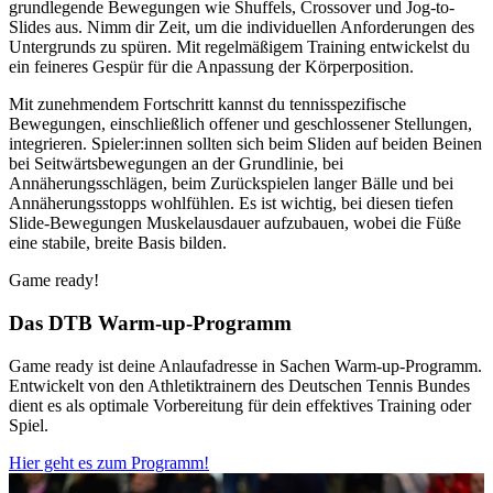
grundlegende Bewegungen wie Shuffels, Crossover und Jog-to-
Slides aus. Nimm dir Zeit, um die individuellen Anforderungen des
Untergrunds zu spüren. Mit regelmäßigem Training entwickelst du
ein feineres Gespür für die Anpassung der Körperposition.
Mit zunehmendem Fortschritt kannst du tennisspezifische
Bewegungen, einschließlich offener und geschlossener Stellungen,
integrieren. Spieler:innen sollten sich beim Sliden auf beiden Beinen
bei Seitwärtsbewegungen an der Grundlinie, bei
Annäherungsschlägen, beim Zurückspielen langer Bälle und bei
Annäherungsstopps wohlfühlen. Es ist wichtig, bei diesen tiefen
Slide-Bewegungen Muskelausdauer aufzubauen, wobei die Füße
eine stabile, breite Basis bilden.
Game ready!
Das DTB Warm-up-Programm
Game ready ist deine Anlaufadresse in Sachen Warm-up-Programm.
Entwickelt von den Athletiktrainern des Deutschen Tennis Bundes
dient es als optimale Vorbereitung für dein effektives Training oder
Spiel.
Hier geht es zum Programm!