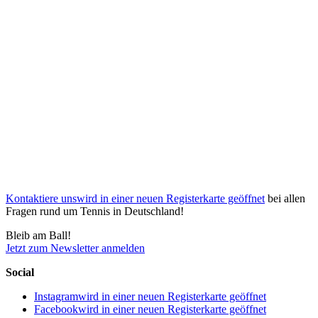
Kontaktiere uns
wird in einer neuen Registerkarte geöffnet
bei allen
Fragen rund um Tennis in Deutschland!
Bleib am Ball!
Jetzt zum Newsletter anmelden
Social
Instagram
wird in einer neuen Registerkarte geöffnet
Facebook
wird in einer neuen Registerkarte geöffnet