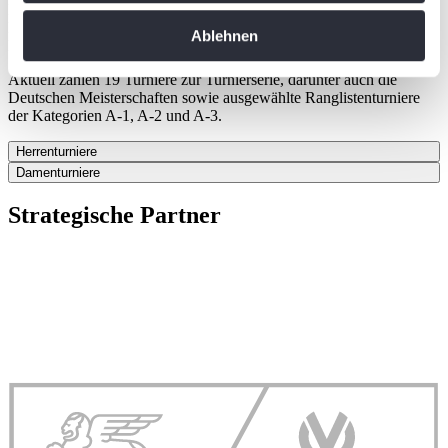
Rahmenbedingungen gibt es darüber hinaus bei den Turnieren der
erfassen, welche bis auf einige Meter genau sein
DTB Premium Tour ab dem Viertelfinale Zusatzpunkte für die
Ablehnen
können
Deutsche Rangliste.
Ihr Gerät durch aktives Scannen nach
Aktuell zählen 19 Turniere zur Turnierserie, darunter auch die
bestimmten Merkmalen (Fingerprinting) identifizieren
Deutschen Meisterschaften sowie ausgewählte Ranglistenturniere
der Kategorien A-1, A-2 und A-3.
Erfahren Sie mehr darüber, wie Ihre persönlichen Daten
verarbeitet werden, und legen Sie Ihre Präferenzen im
Herrenturniere
Abschnitt Einzelheiten
fest.
Damenturniere
Strategische Partner
Wir verwenden Cookies, um Inhalte und Anzeigen zu
personalisieren, Funktionen für soziale Medien anbieten
zu können und die Zugriffe auf unsere Website zu
analysieren. Außerdem geben wir Informationen zu Ihrer
Verwendung unserer Website an unsere Partner für
soziale Medien, Werbung und Analysen weiter. Unsere
Partner führen diese Informationen möglicherweise mit
weiteren Daten zusammen, die Sie ihnen bereitgestellt
haben oder die sie im Rahmen Ihrer Nutzung der Dienste
gesammelt haben. Die
Cookie-Einstellungen
können