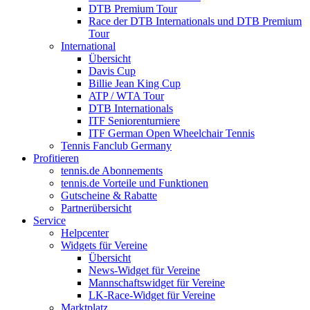
DTB Premium Tour
Race der DTB Internationals und DTB Premium
Tour
International
Übersicht
Davis Cup
Billie Jean King Cup
ATP / WTA Tour
DTB Internationals
ITF Seniorenturniere
ITF German Open Wheelchair Tennis
Tennis Fanclub Germany
Profitieren
tennis.de Abonnements
tennis.de Vorteile und Funktionen
Gutscheine & Rabatte
Partnerübersicht
Service
Helpcenter
Widgets für Vereine
Übersicht
News-Widget für Vereine
Mannschaftswidget für Vereine
LK-Race-Widget für Vereine
Marktplatz