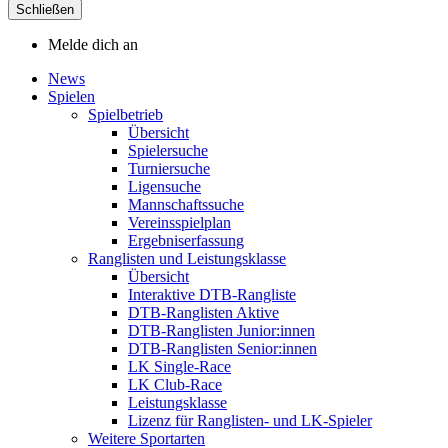
Schließen
Melde dich an
News
Spielen
Spielbetrieb
Übersicht
Spielersuche
Turniersuche
Ligensuche
Mannschaftssuche
Vereinsspielplan
Ergebniserfassung
Ranglisten und Leistungsklasse
Übersicht
Interaktive DTB-Rangliste
DTB-Ranglisten Aktive
DTB-Ranglisten Junior:innen
DTB-Ranglisten Senior:innen
LK Single-Race
LK Club-Race
Leistungsklasse
Lizenz für Ranglisten- und LK-Spieler
Weitere Sportarten