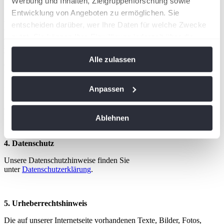
Werbung und Inhalten, Zielgruppenforschung sowie
fremden Inhalte wurden bei der erstmaligen Link-Setzung daraufhin
überprüft, ob durch sie möglicherweise eine zivilrechtliche oder
Entwicklung von Angeboten zu ermöglichen. Sie
strafrechtliche Verantwortung ausgelöst wird. Es ist jedoch nicht
entscheiden darüber, wer Ihre Daten für welche Zwecke
auszuschließen, dass die Inhalte im Nachhinein von den jeweiligen
nutzt. Sie können Ihre Einwilligung jederzeit über die
Anbietern verändert werden. Wir überprüfen die Fremdinhalte nicht
ständig auf Veränderungen, die eine Verantwortlichkeit neu
Cookie-Erklärung oder durch Klicken auf das Privacy
begründen könnten. Sollten Sie der Ansicht sein, dass die verlinkten
Alle zulassen
Trigger Symbol ändern oder widerrufen
externen Seiten gegen geltendes Recht verstoßen oder sonst
unangemessene Inhalte haben, so teilen Sie uns dies bitte mit.
Wenn Sie es erlauben, würden wir auch gerne:
Anpassen
Die rechtlichen Hinweise auf dieser Seite sowie alle Fragen und
Informationen über Ihre geografische Lage
Streitigkeiten im Zusammenhang mit der Gestaltung
dieser Internetseite unterliegen dem Recht der
erfassen, welche bis auf einige Meter genau sein
Bundesrepublik Deutschland.
Ablehnen
können
Ihr Gerät durch aktives Scannen nach
4. Datenschutz
bestimmten Merkmalen (Fingerprinting) identifizieren
Unsere Datenschutzhinweise finden Sie
Erfahren Sie mehr darüber, wie Ihre persönlichen Daten
unter
Datenschutzerklärung
.
verarbeitet werden, und legen Sie Ihre Präferenzen im
Abschnitt Einzelheiten
fest.
5. Urheberrechtshinweis
Wir verwenden Cookies, um Inhalte und Anzeigen zu
Die auf unserer Internetseite vorhandenen Texte, Bilder, Fotos,
personalisieren, Funktionen für soziale Medien anbieten