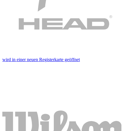
wird in einer neuen Registerkarte geöffnet