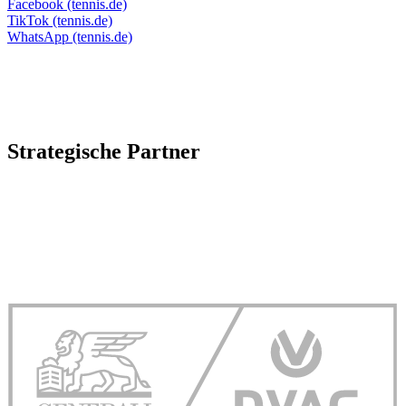
Facebook (tennis.de)
TikTok (tennis.de)
WhatsApp (tennis.de)
Strategische Partner