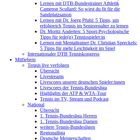
Lernen mit DTB-Bundestrainer Athletik
Cameron Scullard: So wirst du fit für die
Sandplatzsaison
Lernen mit Dr. Joerg Pfuhl: 5 Tipps, um
erfolgreich Tennis im Seniorenalter zu lernen
Dr. Moritz Anderten: 5 Sport-Psychologische
Tipps für jede(n) Tennisspieler:in
Lernen mit Mentaltrainer Dr. Christian Spreckels:
5 Tipps für mehr Leichtigkeit im Spiel
Internationaler DTB Tenniskongress
Mitfiebern
Tennis live verfolgen
Übersicht
Livestreams
Livescores unserer deutschen Spieler:innen
Livescores der Tennis-Bundesliga
Highlights der ATP & WTA-Tour
Tennis im TV, Stream und Podcast
National
Übersicht
1. Tennis-Bundesliga Herren
1. Tennis-Bundesliga Damen
weitere Tennis-Bundesligen
Regionalliga
Deutsche Meisterschaften