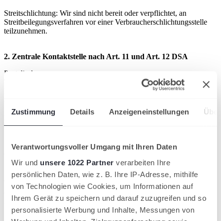
Streitschlichtung: Wir sind nicht bereit oder verpflichtet, an
Streitbeilegungsverfahren vor einer Verbraucherschlichtungsstelle
teilzunehmen.
2. Zentrale Kontaktstelle nach Art. 11 und Art. 12 DSA
Postalisch:
​​​​TDS Tennis Deutschland Service GmbH
Im Loh 1
82041 Oberhaching
Zustimmung
Details
Anzeigeneinstellungen
Über
E-Mail: service@tennis.de
Tel.: +49 89 1570402-0
Sie können mit uns in deutsch und englisch kommunizieren. You
Verantwortungsvoller Umgang mit Ihren Daten
can communicate with us in german and english.
Wir und
unsere 1022 Partner
verarbeiten Ihre
persönlichen Daten, wie z. B. Ihre IP-Adresse, mithilfe
3. Haftung
von Technologien wie Cookies, um Informationen auf
Wir sind als Inhaltsanbieter für die eigenen Inhalte, die wir auf
Ihrem Gerät zu speichern und darauf zuzugreifen und so
unserer Website bereithalten, verantwortlich. Wir halten an einigen
personalisierte Werbung und Inhalte, Messungen von
Stellen durch Verlinkungen außerdem fremde Inhalte bereit. Diese