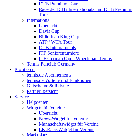
DTB Premium Tour
Race der DTB Internationals und DTB Premium
Tour
International
Übersicht
Davis Cup
Billie Jean King Cup
ATP / WTA Tour
DTB Internationals
ITF Seniorenturniere
ITF German Open Wheelchair Tennis
Tennis Fanclub Germany
Profitieren
tennis.de Abonnements
tennis.de Vorteile und Funktionen
Gutscheine & Rabatte
Partnerübersicht
Service
Helpcenter
Widgets für Vereine
Übersicht
News-Widget für Vereine
Mannschaftswidget für Vereine
LK-Race-Widget für Vereine
Marktplatz