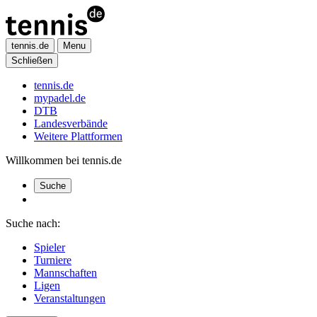
tennis.de
Menu
Schließen
tennis.de
mypadel.de
DTB
Landesverbände
Weitere Plattformen
Willkommen bei tennis.de
Suche
Suche nach:
Spieler
Turniere
Mannschaften
Ligen
Veranstaltungen