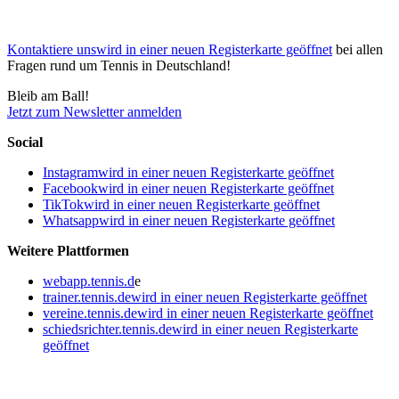
Kontaktiere uns
wird in einer neuen Registerkarte geöffnet
bei allen
Fragen rund um Tennis in Deutschland!
Bleib am Ball!
Jetzt zum Newsletter anmelden
Social
Instagram
wird in einer neuen Registerkarte geöffnet
Facebook
wird in einer neuen Registerkarte geöffnet
TikTok
wird in einer neuen Registerkarte geöffnet
Whatsapp
wird in einer neuen Registerkarte geöffnet
Weitere Plattformen
webapp.tennis.d
e
trainer.tennis.de
wird in einer neuen Registerkarte geöffnet
vereine.tennis.de
wird in einer neuen Registerkarte geöffnet
schiedsrichter.tennis.de
wird in einer neuen Registerkarte
geöffnet