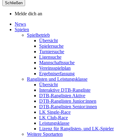
Schließen
Melde dich an
News
Spielen
Spielbetrieb
Übersicht
Spielersuche
Turniersuche
Ligensuche
Mannschaftssuche
Vereinsspielplan
Ergebniserfassung
Ranglisten und Leistungsklasse
Übersicht
Interaktive DTB-Rangliste
DTB-Ranglisten Aktive
DTB-Ranglisten Junior:innen
DTB-Ranglisten Senior:innen
LK Single-Race
LK Club-Race
Leistungsklasse
Lizenz für Ranglisten- und LK-Spieler
Weitere Sportarten