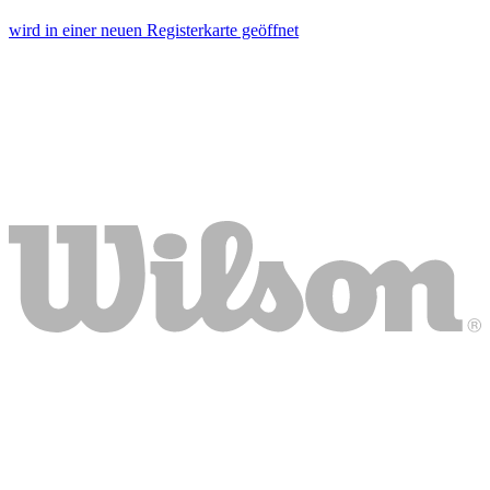
wird in einer neuen Registerkarte geöffnet