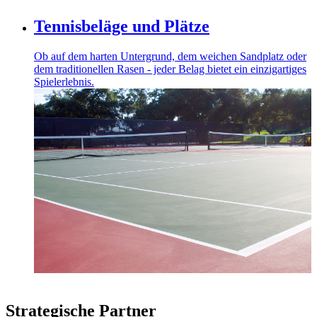
Tennisbeläge und Plätze
Ob auf dem harten Untergrund, dem weichen Sandplatz oder
dem traditionellen Rasen - jeder Belag bietet ein einzigartiges
Spielerlebnis.
Strategische Partner