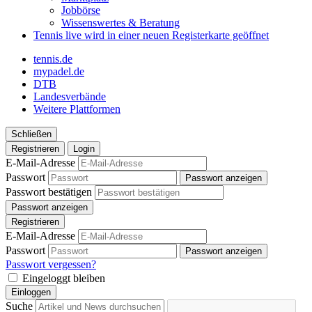
Jobbörse
Wissenswertes & Beratung
Tennis live
wird in einer neuen Registerkarte geöffnet
tennis.de
mypadel.de
DTB
Landesverbände
Weitere Plattformen
Schließen
Registrieren
Login
E-Mail-Adresse
Passwort
Passwort anzeigen
Passwort bestätigen
Passwort anzeigen
Registrieren
E-Mail-Adresse
Passwort
Passwort anzeigen
Passwort vergessen?
Eingeloggt bleiben
Einloggen
Suche