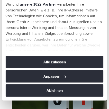
Wir und
unsere 1022 Partner
verarbeiten Ihre
persönlichen Daten, wie z. B. Ihre IP-Adresse, mithilfe
von Technologien wie Cookies, um Informationen auf
Ihrem Gerät zu speichern und darauf zuzugreifen und so
personalisierte Werbung und Inhalte, Messungen von
Werbung und Inhalten, Zielgruppenforschung sowie
Entwicklung von Angeboten zu ermöglichen. Sie
Regeln und Punkte
entscheiden darüber, wer Ihre Daten für welche Zwecke
nutzt. Sie können Ihre Einwilligung jederzeit über die
Wie zählt man im Tennis und wie lauten die exakten Regeln?
Cookie-Erklärung oder durch Klicken auf das Privacy
Alle Antworten findest du hier.
Alle zulassen
Trigger Symbol ändern oder widerrufen
Wenn Sie es erlauben, würden wir auch gerne:
Anpassen
Informationen über Ihre geografische Lage
erfassen, welche bis auf einige Meter genau sein
Ablehnen
können
Ihr Gerät durch aktives Scannen nach
bestimmten Merkmalen (Fingerprinting) identifizieren