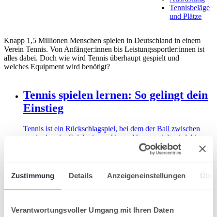
Tennisbeläge
und Plätze
Knapp 1,5 Millionen Menschen spielen in Deutschland in einem
Verein Tennis. Von Anfänger:innen bis Leistungssportler:innen ist
alles dabei. Doch wie wird Tennis überhaupt gespielt und
welches Equipment wird benötigt?
Tennis spielen lernen: So gelingt dein
Einstieg
Tennis ist ein Rückschlagspiel, bei dem der Ball zwischen
zwei oder vier Spieler:innen hin und her gespielt wird, bis
jemand einen Punkt gewinnt. Hier ist unser Leitfaden mit
allem, was Du zum Tenniseinstieg wissen musst.
Zustimmung
Details
Anzeigeneinstellungen
Über
Verantwortungsvoller Umgang mit Ihren Daten