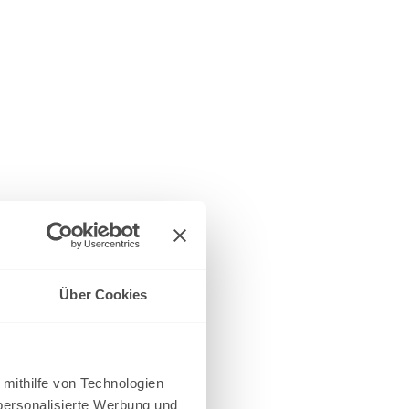
Über Cookies
 mithilfe von Technologien
personalisierte Werbung und