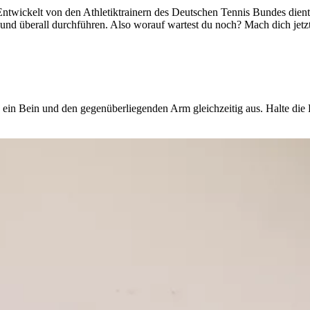
ickelt von den Athletiktrainern des Deutschen Tennis Bundes dient es 
und überall durchführen. Also worauf wartest du noch? Mach dich jet
e ein Bein und den gegenüberliegenden Arm gleichzeitig aus. Halte die 