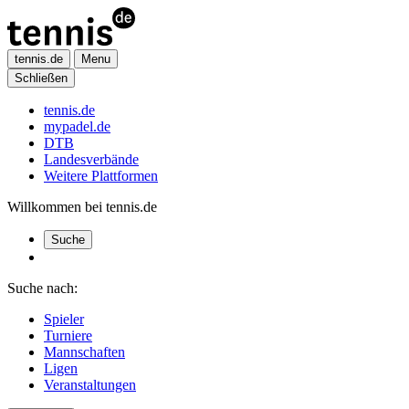
tennis.de
Menu
Schließen
tennis.de
mypadel.de
DTB
Landesverbände
Weitere Plattformen
Willkommen bei tennis.de
Suche
Suche nach:
Spieler
Turniere
Mannschaften
Ligen
Veranstaltungen