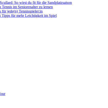
llard: So wirst du fit für die Sandplatzsaison
h Tennis im Seniorenalter zu lernen
für jede(n) Tennisspieler:in
5 Tipps für mehr Leichtigkeit im Spiel
Tour