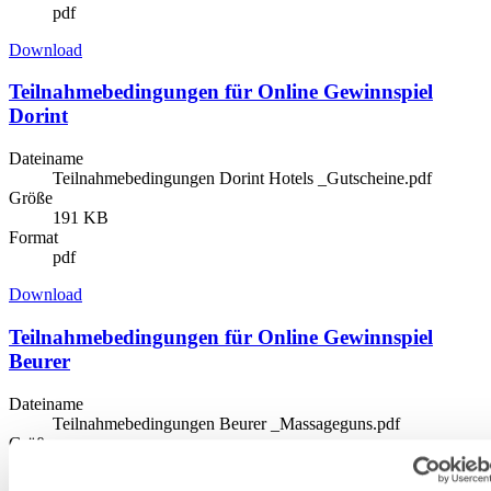
pdf
Download
Teilnahmebedingungen für Online Gewinnspiel
Dorint
Dateiname
Teilnahmebedingungen Dorint Hotels _Gutscheine.pdf
Größe
191 KB
Format
pdf
Download
Teilnahmebedingungen für Online Gewinnspiel
Beurer
Dateiname
Teilnahmebedingungen Beurer _Massageguns.pdf
Größe
231 KB
Format