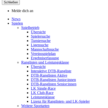
Schließen
Melde dich an
News
Spielen
Spielbetrieb
Übersicht
Spielersuche
Turniersuche
Ligensuche
Mannschaftssuche
Vereinsspielplan
Ergebniserfassung
Ranglisten und Leistungsklasse
Übersicht
Interaktive DTB-Rangliste
DTB-Ranglisten Aktive
DTB-Ranglisten Junior:innen
DTB-Ranglisten Senior:innen
LK Single-Race
LK Club-Race
Leistungsklasse
Lizenz für Ranglisten- und LK-Spieler
Weitere Sportarten