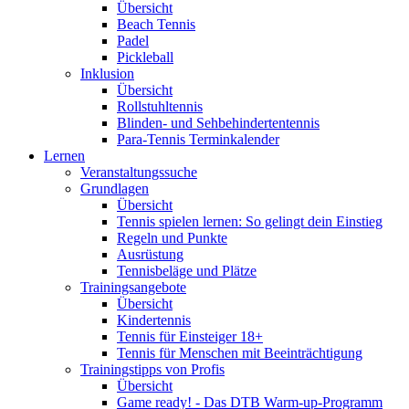
Übersicht
Beach Tennis
Padel
Pickleball
Inklusion
Übersicht
Rollstuhltennis
Blinden- und Sehbehindertentennis
Para-Tennis Terminkalender
Lernen
Veranstaltungssuche
Grundlagen
Übersicht
Tennis spielen lernen: So gelingt dein Einstieg
Regeln und Punkte
Ausrüstung
Tennisbeläge und Plätze
Trainingsangebote
Übersicht
Kindertennis
Tennis für Einsteiger 18+
Tennis für Menschen mit Beeinträchtigung
Trainingstipps von Profis
Übersicht
Game ready! - Das DTB Warm-up-Programm