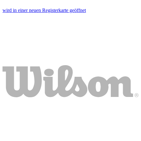
wird in einer neuen Registerkarte geöffnet