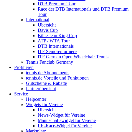
DTB Premium Tour
Race der DTB Internationals und DTB Premium
Tour
International
Übersicht
Davis Cup
Billie Jean King Cup
ATP / WTA Tour
DTB Internationals
ITF Seniorenturniere
ITF German Open Wheelchair Tennis
Tennis Fanclub Germany
Profitieren
tennis.de Abonnements
tennis.de Vorteile und Funktionen
Gutscheine & Rabatte
Partnerübersicht
Service
Helpcenter
Widgets für Vereine
Übersicht
News-Widget für Vereine
Mannschaftswidget für Vereine
LK-Race-Widget für Vereine
Marktplatz