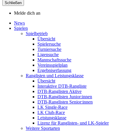
Schließen
Melde dich an
News
Spielen
Spielbetrieb
Übersicht
Spielersuche
Turniersuche
Ligensuche
Mannschaftssuche
Vereinsspielplan
Ergebniserfassung
Ranglisten und Leistungsklasse
Übersicht
Interaktive DTB-Rangliste
DTB-Ranglisten Aktive
DTB-Ranglisten Junior:innen
DTB-Ranglisten Senior:innen
LK Single-Race
LK Club-Race
Leistungsklasse
Lizenz für Ranglisten- und LK-Spieler
Weitere Sportarten