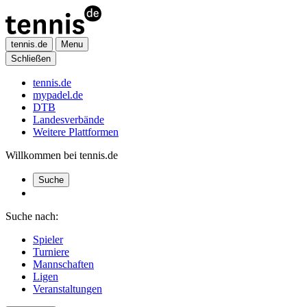
tennis.de
Menu
Schließen
tennis.de
mypadel.de
DTB
Landesverbände
Weitere Plattformen
Willkommen bei tennis.de
Suche
Suche nach:
Spieler
Turniere
Mannschaften
Ligen
Veranstaltungen