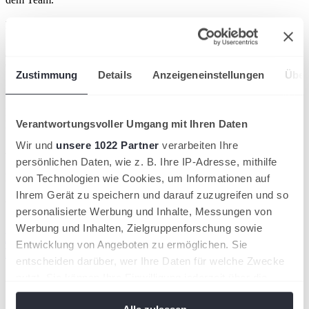
Einzigartige Erlebnisse bei den Hamburg Open 🏟️
Jährliche Einladung zum Fanclub-Treffen während der Hamburg
Open.
Zustimmung
Details
Anzeigeneinstellungen
Über
Meet & Greet in der Golden Slam Bar für die Fanclub-Community.
Exklusive Behind-the-Scenes-Momente, z.B. Meet & Talk mit
Verantwortungsvoller Umgang mit Ihren Daten
DTB-Verantwortlichen und/oder Trainer:innen.
Wir und
unsere 1022 Partner
verarbeiten Ihre
Attraktive Einkaufsvorteile bei DTB Partnern 🛍️
persönlichen Daten, wie z. B. Ihre IP-Adresse, mithilfe
Exklusive Angebote und Vorteile bei den Partnern des DTB.
von Technologien wie Cookies, um Informationen auf
Ihrem Gerät zu speichern und darauf zuzugreifen und so
Unsere Mitgliedschaften
personalisierte Werbung und Inhalte, Messungen von
Werbung und Inhalten, Zielgruppenforschung sowie
Einzelmitgliedschaft
wird in einer neuen
Entwicklung von Angeboten zu ermöglichen. Sie
Registerkarte geöffnet
entscheiden darüber, wer Ihre Daten für welche Zwecke
nutzt. Sie können Ihre Einwilligung jederzeit über die
79 € Jahresgebühr (37% Rabatt für tennis.de PREMIUM
Abonnenten)
Cookie-Erklärung oder durch Klicken auf das Privacy
49 € Jahresgebühr für U27