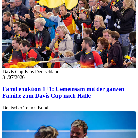
Davis Cup Fans Deutschland
31/07/2026
Familienaktion 1+1: Gemeinsam mit der ganzen
Familie zum Davis Cup nach Halle
Deutscher Tennis Bund