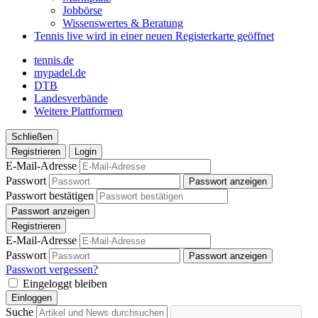
Jobbörse
Wissenswertes & Beratung
Tennis live
wird in einer neuen Registerkarte geöffnet
tennis.de
mypadel.de
DTB
Landesverbände
Weitere Plattformen
Schließen
Registrieren
Login
E-Mail-Adresse
Passwort
Passwort anzeigen
Passwort bestätigen
Passwort anzeigen
Registrieren
E-Mail-Adresse
Passwort
Passwort anzeigen
Passwort vergessen?
Eingeloggt bleiben
Einloggen
Suche