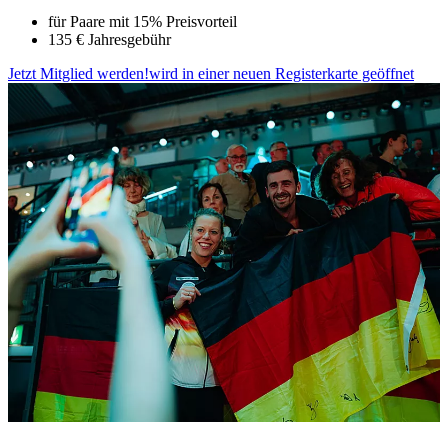
weiteren Daten zusammen, die Sie ihnen bereitgestellt
für Paare mit 15% Preisvorteil
135 € Jahresgebühr
haben oder die sie im Rahmen Ihrer Nutzung der Dienste
gesammelt haben. Die
Cookie-Einstellungen
können
Jetzt Mitglied werden!
wird in einer neuen Registerkarte geöffnet
jederzeit über den Link im Footer aufgerufen und
angepasst werden.