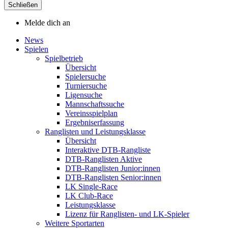
Schließen
Melde dich an
News
Spielen
Spielbetrieb
Übersicht
Spielersuche
Turniersuche
Ligensuche
Mannschaftssuche
Vereinsspielplan
Ergebniserfassung
Ranglisten und Leistungsklasse
Übersicht
Interaktive DTB-Rangliste
DTB-Ranglisten Aktive
DTB-Ranglisten Junior:innen
DTB-Ranglisten Senior:innen
LK Single-Race
LK Club-Race
Leistungsklasse
Lizenz für Ranglisten- und LK-Spieler
Weitere Sportarten