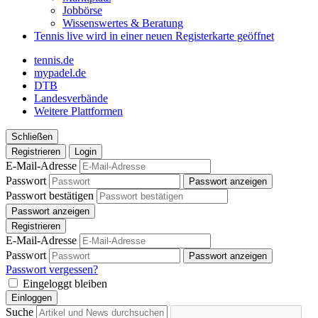
Jobbörse
Wissenswertes & Beratung
Tennis live
wird in einer neuen Registerkarte geöffnet
tennis.de
mypadel.de
DTB
Landesverbände
Weitere Plattformen
Schließen
Registrieren
Login
E-Mail-Adresse
Passwort
Passwort anzeigen
Passwort bestätigen
Passwort anzeigen
Registrieren
E-Mail-Adresse
Passwort
Passwort anzeigen
Passwort vergessen?
Eingeloggt bleiben
Einloggen
Suche