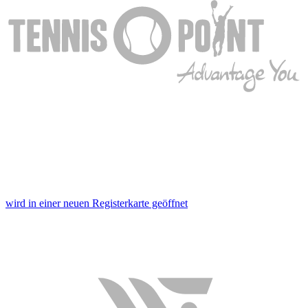
wird in einer neuen Registerkarte geöffnet