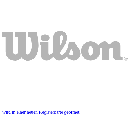
wird in einer neuen Registerkarte geöffnet