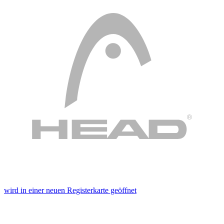
wird in einer neuen Registerkarte geöffnet