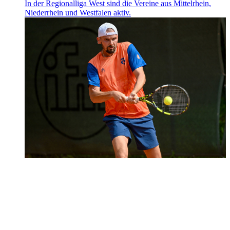
In der Regionalliga West sind die Vereine aus Mittelrhein,
Niederrhein und Westfalen aktiv.