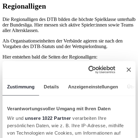
Regionalligen
Die Regionalligen des DTB bilden die höchste Spielklasse unterhalb
der Bundesliga. Hier messen sich aktive Spieler:innen sowie Teams
aller Altersklassen.
Als Organisationseinheiten der Verbände agieren sie nach den
Vorgaben des DTB-Statuts und der Wettspielordnung.
Hier entstehen bald die Seiten der Regionalligen:
Regionalliga West:
Mittelrhein, Niederrhein, Westfalen
Regionalliga Süd-Ost:
Bayern, Sachsen, Thüringen
Die Seiten der Regionalliga Süd-West und der Regionalliga Nord-
Zustimmung
Details
Anzeigeneinstellungen
Über
Ost können bereits heute aufgerufen werden, um Informationen zu
Spielplänen, Ansprechpartnern und wichtigen Dokumenten zu
erhalten.
Verantwortungsvoller Umgang mit Ihren Daten
Wir und
unsere 1022 Partner
verarbeiten Ihre
persönlichen Daten, wie z. B. Ihre IP-Adresse, mithilfe
von Technologien wie Cookies, um Informationen auf