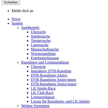
Schließen
Melde dich an
News
Spielen
Spielbetrieb
Übersicht
Spielersuche
Turniersuche
Ligensuche
Mannschaftssuche
Vereinsspielplan
Ergebniserfassung
Ranglisten und Leistungsklasse
Übersicht
Interaktive DTB-Rangliste
DTB-Ranglisten Aktive
DTB-Ranglisten Junior:innen
DTB-Ranglisten Senior:innen
LK Single-Race
LK Club-Race
Leistungsklasse
Lizenz für Ranglisten- und LK-Spieler
Weitere Sportarten