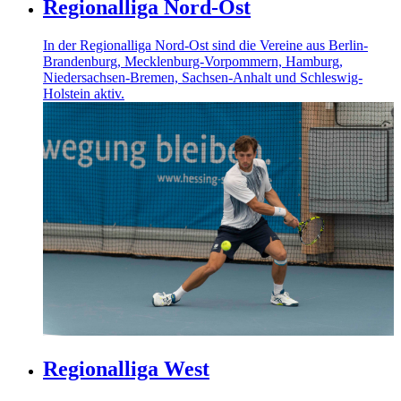
Regionalliga Nord-Ost
In der Regionalliga Nord-Ost sind die Vereine aus Berlin-
Brandenburg, Mecklenburg-Vorpommern, Hamburg,
Niedersachsen-Bremen, Sachsen-Anhalt und Schleswig-
Holstein aktiv.
Regionalliga West