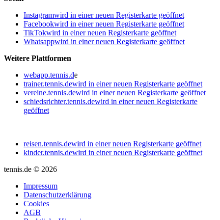
Instagram
wird in einer neuen Registerkarte geöffnet
Facebook
wird in einer neuen Registerkarte geöffnet
TikTok
wird in einer neuen Registerkarte geöffnet
Whatsapp
wird in einer neuen Registerkarte geöffnet
Weitere Plattformen
webapp.tennis.d
e
trainer.tennis.de
wird in einer neuen Registerkarte geöffnet
vereine.tennis.de
wird in einer neuen Registerkarte geöffnet
schiedsrichter.tennis.de
wird in einer neuen Registerkarte
geöffnet
reisen.tennis.de
wird in einer neuen Registerkarte geöffnet
kinder.tennis.de
wird in einer neuen Registerkarte geöffnet
tennis.de © 2026
Impressum
Datenschutzerklärung
Cookies
AGB