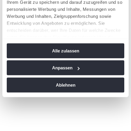
Ihrem Gerät zu speichern und darauf zuzugreifen und so
personalisierte Werbung und Inhalte, Messungen von
Werbung und Inhalten, Zielgruppenforschung sowie
Entwicklung von Angeboten zu ermöglichen. Sie
entscheiden darüber, wer Ihre Daten für welche Zwecke
nutzt. Sie können Ihre Einwilligung jederzeit über die
Cookie-Erklärung oder durch Klicken auf das Privacy
Alle zulassen
Trigger Symbol ändern oder widerrufen
Wenn Sie es erlauben, würden wir auch gerne:
Anpassen
Informationen über Ihre geografische Lage
erfassen, welche bis auf einige Meter genau sein
Ablehnen
können
Ihr Gerät durch aktives Scannen nach
bestimmten Merkmalen (Fingerprinting) identifizieren
Erfahren Sie mehr darüber, wie Ihre persönlichen Daten
verarbeitet werden, und legen Sie Ihre Präferenzen im
Abschnitt Einzelheiten
fest.