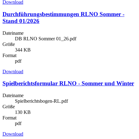
Download
Durchführungsbestimmungen RLNO Sommer -
Stand 01/2026
Dateiname
DB RLNO Sommer 01_26.pdf
Größe
344 KB
Format
pdf
Download
Spielberichtsformular RLNO - Sommer und Winter
Dateiname
Spielberichtsbogen-RL.pdf
Größe
130 KB
Format
pdf
Download