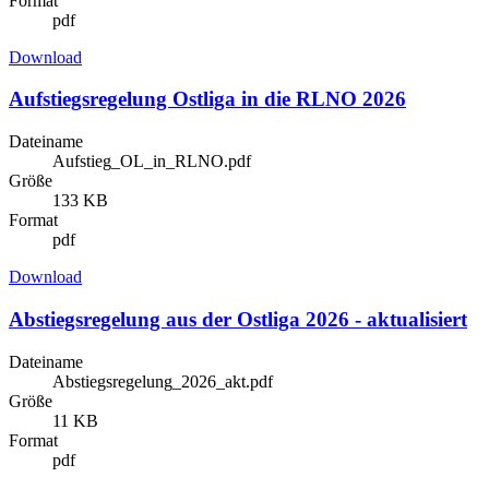
Format
pdf
Download
Aufstiegsregelung Ostliga in die RLNO 2026
Dateiname
Aufstieg_OL_in_RLNO.pdf
Größe
133 KB
Format
pdf
Download
Abstiegsregelung aus der Ostliga 2026 - aktualisiert
Dateiname
Abstiegsregelung_2026_akt.pdf
Größe
11 KB
Format
pdf