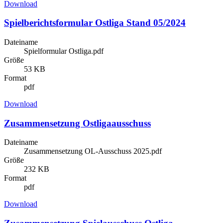
Download
Spielberichtsformular Ostliga Stand 05/2024
Dateiname
Spielformular Ostliga.pdf
Größe
53 KB
Format
pdf
Download
Zusammensetzung Ostligaausschuss
Dateiname
Zusammensetzung OL-Ausschuss 2025.pdf
Größe
232 KB
Format
pdf
Download