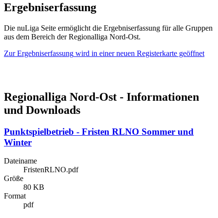
Ergebniserfassung
Die nuLiga Seite ermöglicht die Ergebniserfassung für alle Gruppen
aus dem Bereich der Regionalliga Nord-Ost.
Zur Ergebniserfassung
wird in einer neuen Registerkarte geöffnet
Regionalliga Nord-Ost - Informationen
und Downloads
Punktspielbetrieb - Fristen RLNO Sommer und
Winter
Dateiname
FristenRLNO.pdf
Größe
80 KB
Format
pdf