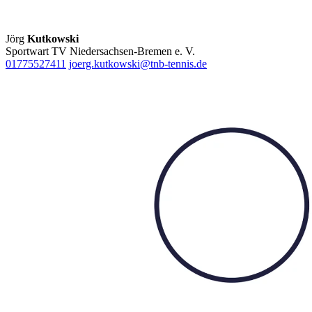
Jörg
Kutkowski
Sportwart TV Niedersachsen-Bremen e. V.
01775527411
joerg.kutkowski@tnb-tennis.de