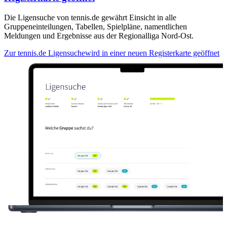
Die Ligensuche von tennis.de gewährt Einsicht in alle
Gruppeneinteilungen, Tabellen, Spielpläne, namentlichen
Meldungen und Ergebnisse aus der Regionalliga Nord-Ost.
Zur tennis.de Ligensuche
wird in einer neuen Registerkarte geöffnet