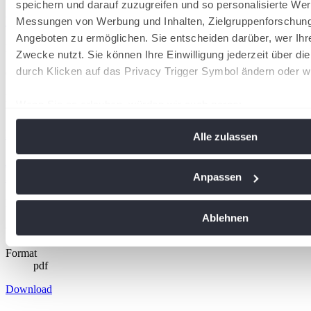
speichern und darauf zuzugreifen und so personalisierte Wer
FAQ Padel Pokal Sommer 2026
Messungen von Werbung und Inhalten, Zielgruppenforschun
Angeboten zu ermöglichen. Sie entscheiden darüber, wer Ihr
Dateiname
Zwecke nutzt. Sie können Ihre Einwilligung jederzeit über di
Padel Pokal 2026 FAQ.pdf
durch Klicken auf das Privacy Trigger Symbol ändern oder w
Größe
296 KB
Format
Wenn Sie es erlauben, würden wir auch gerne:
pdf
Informationen über Ihre geografische Lage erfassen, 
Download
Alle zulassen
Meter genau sein können
Ihr Gerät durch aktives Scannen nach bestimmten Me
Ausschreibung Beach Tennis Ligapokal Sommer
identifizieren
2025
Anpassen
Erfahren Sie mehr darüber, wie Ihre persönlichen Daten vera
Dateiname
Sie Ihre Präferenzen im
Abschnitt Einzelheiten
fest.
Ausschreibung_BeachTennis_Ligapokal2025.pdf
Ablehnen
Größe
886 KB
Wir verwenden Cookies, um Inhalte und Anzeigen zu personal
Format
soziale Medien anbieten zu können und die Zugriffe auf uns
pdf
analysieren. Außerdem geben wir Informationen zu Ihrer Ve
Download
an unsere Partner für soziale Medien, Werbung und Analysen
führen diese Informationen möglicherweise mit weiteren Da