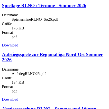
Spieltage RLNO / Termine - Sommer 2026
Dateiname
SpieltermineRLNO_So26.pdf
Größe
176 KB
Format
pdf
Download
Aufstiegsspiele zur Regionalliga Nord-Ost Sommer
2026
Dateiname
AufstiegRLNO25.pdf
Größe
134 KB
Format
pdf
Download
Abstiegsregelung RLNO - Sommer und Winter