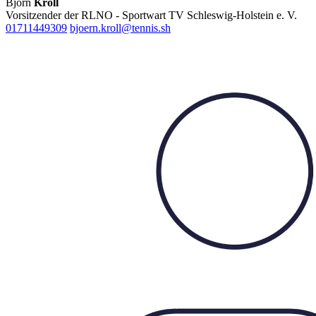
Björn
Kroll
Vorsitzender der RLNO - Sportwart TV Schleswig-Holstein e. V.
01711449309
bjoern.kroll@tennis.sh