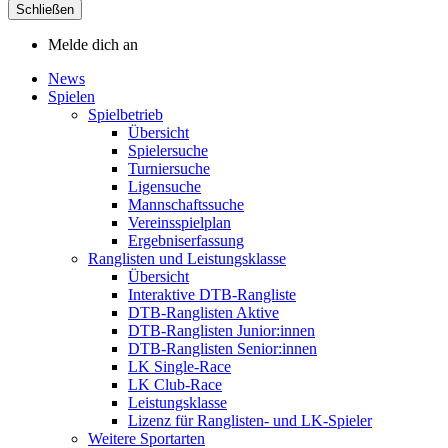
Schließen
Melde dich an
News
Spielen
Spielbetrieb
Übersicht
Spielersuche
Turniersuche
Ligensuche
Mannschaftssuche
Vereinsspielplan
Ergebniserfassung
Ranglisten und Leistungsklasse
Übersicht
Interaktive DTB-Rangliste
DTB-Ranglisten Aktive
DTB-Ranglisten Junior:innen
DTB-Ranglisten Senior:innen
LK Single-Race
LK Club-Race
Leistungsklasse
Lizenz für Ranglisten- und LK-Spieler
Weitere Sportarten