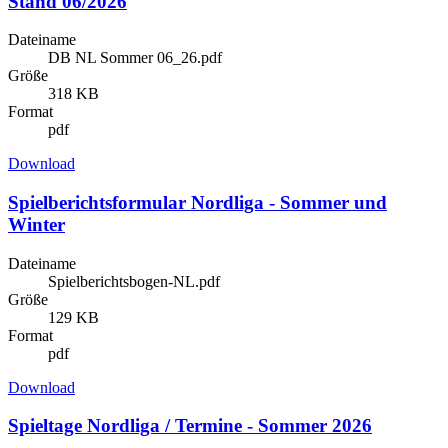
Stand 06/2026
Dateiname
DB NL Sommer 06_26.pdf
Größe
318 KB
Format
pdf
Download
Spielberichtsformular Nordliga - Sommer und
Winter
Dateiname
Spielberichtsbogen-NL.pdf
Größe
129 KB
Format
pdf
Download
Spieltage Nordliga / Termine - Sommer 2026