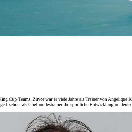
 King Cup-Teams. Zuvor war er viele Jahre als Trainer von Angelique Ke
tige Itzehoer als Chefbundestrainer die sportliche Entwicklung im deut