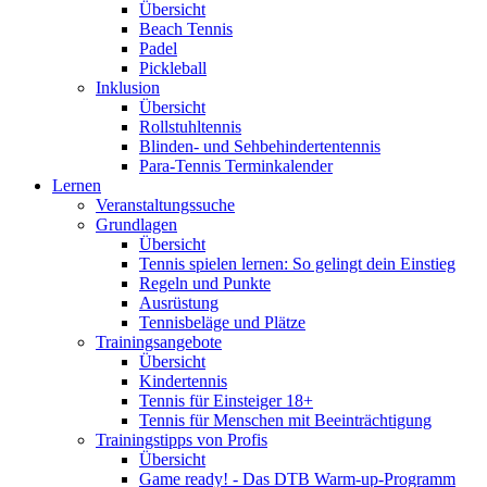
Übersicht
Beach Tennis
Padel
Pickleball
Inklusion
Übersicht
Rollstuhltennis
Blinden- und Sehbehindertentennis
Para-Tennis Terminkalender
Lernen
Veranstaltungssuche
Grundlagen
Übersicht
Tennis spielen lernen: So gelingt dein Einstieg
Regeln und Punkte
Ausrüstung
Tennisbeläge und Plätze
Trainingsangebote
Übersicht
Kindertennis
Tennis für Einsteiger 18+
Tennis für Menschen mit Beeinträchtigung
Trainingstipps von Profis
Übersicht
Game ready! - Das DTB Warm-up-Programm