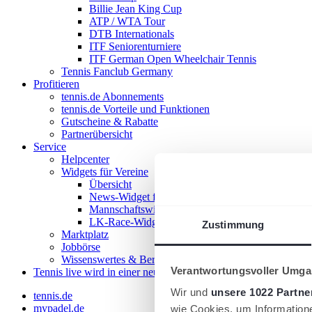
Billie Jean King Cup
ATP / WTA Tour
DTB Internationals
ITF Seniorenturniere
ITF German Open Wheelchair Tennis
Tennis Fanclub Germany
Profitieren
tennis.de Abonnements
tennis.de Vorteile und Funktionen
Gutscheine & Rabatte
Partnerübersicht
Service
Helpcenter
Widgets für Vereine
Übersicht
News-Widget für Vereine
Mannschaftswidget für Vereine
LK-Race-Widget für Vereine
Zustimmung
Marktplatz
Jobbörse
Wissenswertes & Beratung
Verantwortungsvoller Umgan
Tennis live
wird in einer neuen Registerkarte geöffnet
Wir und
unsere 1022 Partne
tennis.de
mypadel.de
wie Cookies, um Information