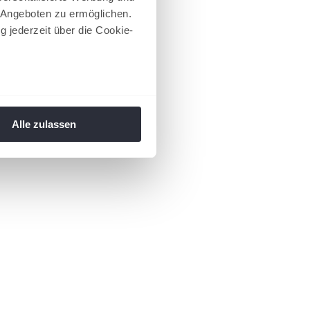
 Angeboten zu ermöglichen.
g jederzeit über die Cookie-
au sein können
zieren
Alle zulassen
hre Präferenzen im
Abschnitt
 Medien anbieten zu können
hrer Verwendung unserer
 führen diese Informationen
ie im Rahmen Ihrer Nutzung
 Footer aufgerufen und