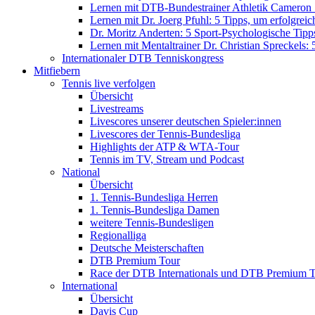
Lernen mit DTB-Bundestrainer Athletik Cameron Scu
Lernen mit Dr. Joerg Pfuhl: 5 Tipps, um erfolgreic
Dr. Moritz Anderten: 5 Sport-Psychologische Tipps 
Lernen mit Mentaltrainer Dr. Christian Spreckels: 
Internationaler DTB Tenniskongress
Mitfiebern
Tennis live verfolgen
Übersicht
Livestreams
Livescores unserer deutschen Spieler:innen
Livescores der Tennis-Bundesliga
Highlights der ATP & WTA-Tour
Tennis im TV, Stream und Podcast
National
Übersicht
1. Tennis-Bundesliga Herren
1. Tennis-Bundesliga Damen
weitere Tennis-Bundesligen
Regionalliga
Deutsche Meisterschaften
DTB Premium Tour
Race der DTB Internationals und DTB Premium 
International
Übersicht
Davis Cup