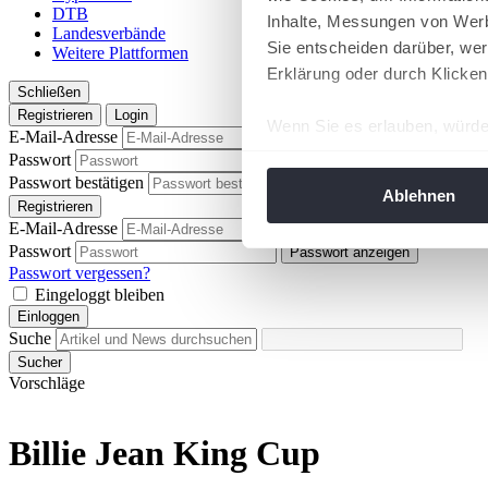
DTB
Inhalte, Messungen von Werb
Landesverbände
Sie entscheiden darüber, wer
Weitere Plattformen
Erklärung oder durch Klicken
Schließen
Registrieren
Login
Wenn Sie es erlauben, würde
E-Mail-Adresse
Informationen über Ih
Passwort
Passwort anzeigen
Ihr Gerät durch aktiv
Passwort bestätigen
Passwort anzeigen
Ablehnen
Registrieren
Erfahren Sie mehr darüber, w
E-Mail-Adresse
Einzelheiten
fest.
Passwort
Passwort anzeigen
Passwort vergessen?
Wir verwenden Cookies, um I
Eingeloggt bleiben
und die Zugriffe auf unsere 
Einloggen
Suche
Website an unsere Partner fü
Sucher
möglicherweise mit weiteren
Vorschläge
der Dienste gesammelt habe
angepasst werden.
Billie Jean King Cup