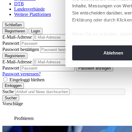
DTB
Inhalte, Messungen von Werb
Landesverbände
Sie entscheiden darüber, wer
Weitere Plattformen
Erklärung oder durch Klicken
Schließen
Registrieren
Login
Wenn Sie es erlauben, würde
E-Mail-Adresse
Informationen über Ih
Passwort
Passwort anzeigen
Ihr Gerät durch aktiv
Passwort bestätigen
Passwort anzeigen
Ablehnen
Registrieren
Erfahren Sie mehr darüber, w
E-Mail-Adresse
Einzelheiten
fest.
Passwort
Passwort anzeigen
Passwort vergessen?
Wir verwenden Cookies, um I
Eingeloggt bleiben
und die Zugriffe auf unsere 
Einloggen
Suche
Website an unsere Partner fü
Sucher
möglicherweise mit weiteren
Vorschläge
der Dienste gesammelt habe
angepasst werden.
Profitieren