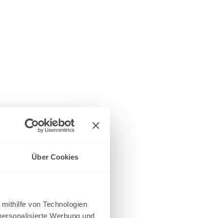
Über Cookies
 mithilfe von Technologien
personalisierte Werbung und