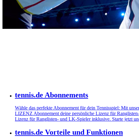
tennis.de Abonnements
Wähle das perfekte Abonnement für dein Tennisspiel: Mit unse
LIZENZ Abonnement deine persönliche Lizenz für Ranglisten-
Lizenz für Ranglisten- und LK-Spieler inklusive. Starte jetzt 
tennis.de Vorteile und Funktionen