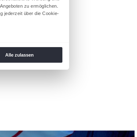
 Angeboten zu ermöglichen.
g jederzeit über die Cookie-
au sein können
zieren
Alle zulassen
hre Präferenzen im
Abschnitt
 Medien anbieten zu können
hrer Verwendung unserer
 führen diese Informationen
ie im Rahmen Ihrer Nutzung
 Footer aufgerufen und