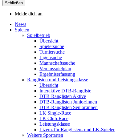
Schließen
Melde dich an
News
Spielen
Spielbetrieb
Übersicht
Spielersuche
Turniersuche
Ligensuche
Mannschaftssuche
Vereinsspielplan
Ergebniserfassung
Ranglisten und Leistungsklasse
Übersicht
Interaktive DTB-Rangliste
DTB-Ranglisten Aktive
DTB-Ranglisten Junior:innen
DTB-Ranglisten Senior:innen
LK Single-Race
LK Club-Race
Leistungsklasse
Lizenz für Ranglisten- und LK-Spieler
Weitere Sportarten