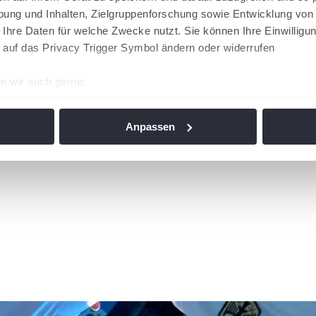
ung und Inhalten, Zielgruppenforschung sowie Entwicklung von
 Ihre Daten für welche Zwecke nutzt. Sie können Ihre Einwilligun
 auf das Privacy Trigger Symbol ändern oder widerrufen
n wir auch gerne:
re geografische Lage erfassen, welche bis auf einige Meter gen
es Scannen nach bestimmten Merkmalen (Fingerprinting) identifi
Anpassen
ie Ihre persönlichen Daten verarbeitet werden, und legen Sie I
nhalte und Anzeigen zu personalisieren, Funktionen für soziale
Website zu analysieren. Außerdem geben wir Informationen zu I
r soziale Medien, Werbung und Analysen weiter. Unsere Partner
 Daten zusammen, die Sie ihnen bereitgestellt haben oder die s
n. Die
Cookie-Einstellungen
können jederzeit über den Link im