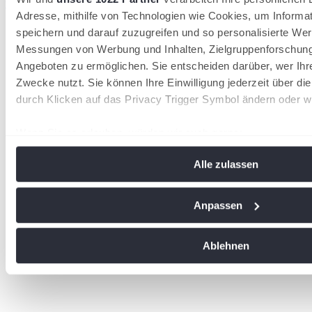
wird in einer neuen Registerkarte geöffnet
Adresse, mithilfe von Technologien wie Cookies, um Informa
speichern und darauf zuzugreifen und so personalisierte Wer
Messungen von Werbung und Inhalten, Zielgruppenforschun
Angeboten zu ermöglichen. Sie entscheiden darüber, wer Ihr
Zwecke nutzt. Sie können Ihre Einwilligung jederzeit über di
durch Klicken auf das Privacy Trigger Symbol ändern oder w
Wenn Sie es erlauben, würden wir auch gerne:
Informationen über Ihre geografische Lage erfassen, 
Alle zulassen
Meter genau sein können
Ihr Gerät durch aktives Scannen nach bestimmten Me
identifizieren
Anpassen
Erfahren Sie mehr darüber, wie Ihre persönlichen Daten vera
Sie Ihre Präferenzen im
Abschnitt Einzelheiten
fest.
Ablehnen
Wir verwenden Cookies, um Inhalte und Anzeigen zu personal
soziale Medien anbieten zu können und die Zugriffe auf uns
analysieren. Außerdem geben wir Informationen zu Ihrer Ve