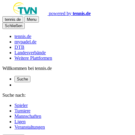
powered by
tennis.de
tennis.de
Menu
Schließen
tennis.de
mypadel.de
DTB
Landesverbände
Weitere Plattformen
Willkommen bei tennis.de
Suche
Suche nach:
Spieler
Turniere
Mannschaften
Ligen
Veranstaltungen