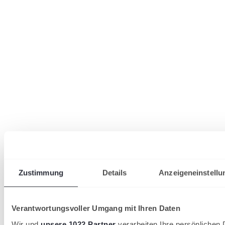
Zustimmung
Details
Anzeigeneinstellu
Verantwortungsvoller Umgang mit Ihren Daten
Wir und
unsere 1022 Partner
verarbeiten Ihre persönlichen D