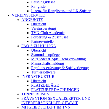
Leistungsklasse
Ranglisten
Lizenz für Ranglisten- und LK-Spieler
VEREINSSERVICE
ANGEBOTE
Übersicht
Vereinsberatung
TVN Club Akademie
Förderung & Zuschüsse
Partnervorteile
FAQ´S ZU NU LIGA
Übersicht
Stammdatenpflege
Mitglieder & Spiellizenzverwaltung
Mannschaftsmeldung
Ergebnisserfassung & Spielverlegung
Turniersoftware
INFRASTRUKTUR
Übersicht
PLATZBELÄGE
PLATZÜBERDACHUNGEN
TENNISREISEN
PRÄVENTION SEXUALISIERTER UND
INTERPERSONELLER GEWALT
MITGLIEDSCHAFT IM TVN