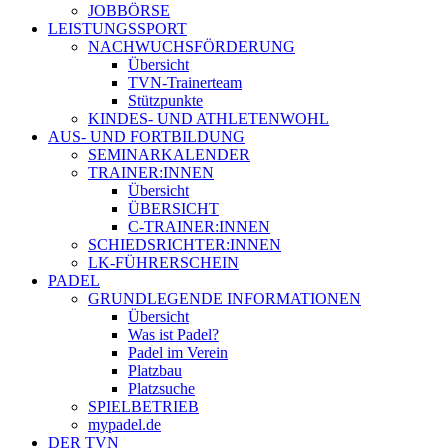
JOBBÖRSE
LEISTUNGSSPORT
NACHWUCHSFÖRDERUNG
Übersicht
TVN-Trainerteam
Stützpunkte
KINDES- UND ATHLETENWOHL
AUS- UND FORTBILDUNG
SEMINARKALENDER
TRAINER:INNEN
Übersicht
ÜBERSICHT
C-TRAINER:INNEN
SCHIEDSRICHTER:INNEN
LK-FÜHRERSCHEIN
PADEL
GRUNDLEGENDE INFORMATIONEN
Übersicht
Was ist Padel?
Padel im Verein
Platzbau
Platzsuche
SPIELBETRIEB
mypadel.de
DER TVN