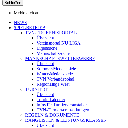
Schließen
Melde dich an
NEWS
SPIELBETRIEB
TVN-ERGEBNISPORTAL
Übersicht
Vereinsportal NU LIGA
Ligensuche
Mannschaftssuche
MANNSCHAFTSWETTBEWERBE
Übersicht
Sommer-Medenspiele
Winter-Medenspiele
TVN Verbandspokal
Regionalliga West
TURNIERE
Übersicht
Turnierkalender
Infos für Turnierveranstalter
TVN-Turnierveranstaltungen
REGELN & DOKUMENTE
RANGLISTEN & LEISTUNGSKLASSEN
Übersicht