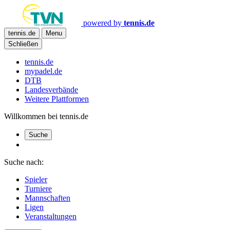
powered by
tennis.de
tennis.de
Menu
Schließen
tennis.de
mypadel.de
DTB
Landesverbände
Weitere Plattformen
Willkommen bei tennis.de
Suche
Suche nach:
Spieler
Turniere
Mannschaften
Ligen
Veranstaltungen