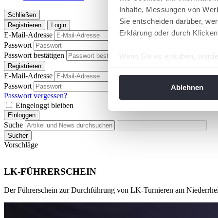
Inhalte, Messungen von Werb
Schließen
Sie entscheiden darüber, wer
Registrieren
Login
Erklärung oder durch Klicken
E-Mail-Adresse
Passwort
Passwort anzeigen
Passwort bestätigen
Wenn Sie es erlauben, würde
Passwort anzeigen
Registrieren
Informationen über Ih
E-Mail-Adresse
Ihr Gerät durch aktiv
Passwort
Passwort anzeigen
Ablehnen
Erfahren Sie mehr darüber, w
Passwort vergessen?
Eingeloggt bleiben
Einzelheiten
fest.
Einloggen
Suche
Wir verwenden Cookies, um I
Sucher
und die Zugriffe auf unsere 
Vorschläge
Website an unsere Partner fü
möglicherweise mit weiteren
LK-FÜHRERSCHEIN
der Dienste gesammelt habe
angepasst werden.
Der Führerschein zur Durchführung von LK-Turnieren am Niederrhe