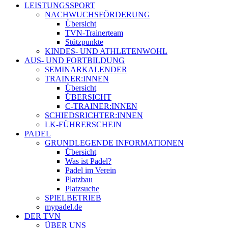
LEISTUNGSSPORT
NACHWUCHSFÖRDERUNG
Übersicht
TVN-Trainerteam
Stützpunkte
KINDES- UND ATHLETENWOHL
AUS- UND FORTBILDUNG
SEMINARKALENDER
TRAINER:INNEN
Übersicht
ÜBERSICHT
C-TRAINER:INNEN
SCHIEDSRICHTER:INNEN
LK-FÜHRERSCHEIN
PADEL
GRUNDLEGENDE INFORMATIONEN
Übersicht
Was ist Padel?
Padel im Verein
Platzbau
Platzsuche
SPIELBETRIEB
mypadel.de
DER TVN
ÜBER UNS