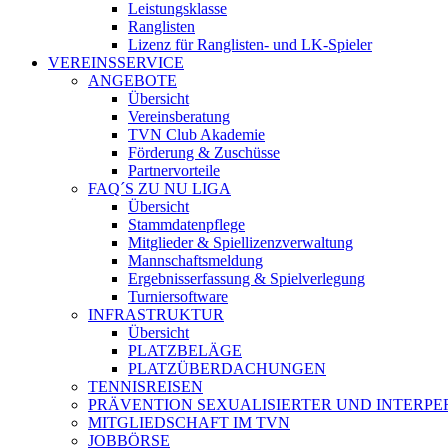
Leistungsklasse
Ranglisten
Lizenz für Ranglisten- und LK-Spieler
VEREINSSERVICE
ANGEBOTE
Übersicht
Vereinsberatung
TVN Club Akademie
Förderung & Zuschüsse
Partnervorteile
FAQ´S ZU NU LIGA
Übersicht
Stammdatenpflege
Mitglieder & Spiellizenzverwaltung
Mannschaftsmeldung
Ergebnisserfassung & Spielverlegung
Turniersoftware
INFRASTRUKTUR
Übersicht
PLATZBELÄGE
PLATZÜBERDACHUNGEN
TENNISREISEN
PRÄVENTION SEXUALISIERTER UND INTERP
MITGLIEDSCHAFT IM TVN
JOBBÖRSE