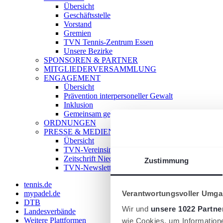
Übersicht
Geschäftsstelle
Vorstand
Gremien
TVN Tennis-Zentrum Essen
Unsere Bezirke
SPONSOREN & PARTNER
MITGLIEDERVERSAMMLUNG
ENGAGEMENT
Übersicht
Prävention interpersoneller Gewalt
Inklusion
Gemeinsam gegen Doping
ORDNUNGEN
PRESSE & MEDIEN
Übersicht
TVN-Vereinsinfo
Zeitschrift Niederrhein Tennis
Zustimmung
TVN-Newsletter
tennis.de
Verantwortungsvoller Umgan
mypadel.de
DTB
Wir und
unsere 1022 Partne
Landesverbände
Weitere Plattformen
wie Cookies, um Information