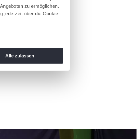
 Angeboten zu ermöglichen.
g jederzeit über die Cookie-
au sein können
zieren
Alle zulassen
hre Präferenzen im
Abschnitt
 Medien anbieten zu können
hrer Verwendung unserer
 führen diese Informationen
ie im Rahmen Ihrer Nutzung
 Footer aufgerufen und