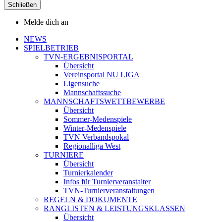
Schließen
Melde dich an
NEWS
SPIELBETRIEB
TVN-ERGEBNISPORTAL
Übersicht
Vereinsportal NU LIGA
Ligensuche
Mannschaftssuche
MANNSCHAFTSWETTBEWERBE
Übersicht
Sommer-Medenspiele
Winter-Medenspiele
TVN Verbandspokal
Regionalliga West
TURNIERE
Übersicht
Turnierkalender
Infos für Turnierveranstalter
TVN-Turnierveranstaltungen
REGELN & DOKUMENTE
RANGLISTEN & LEISTUNGSKLASSEN
Übersicht