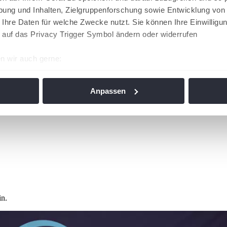
ung und Inhalten, Zielgruppenforschung sowie Entwicklung von
 Ihre Daten für welche Zwecke nutzt. Sie können Ihre Einwilligun
 auf das Privacy Trigger Symbol ändern oder widerrufen
n wir auch gerne:
re geografische Lage erfassen, welche bis auf einige Meter gen
es Scannen nach bestimmten Merkmalen (Fingerprinting) identifi
Anpassen
ie Ihre persönlichen Daten verarbeitet werden, und legen Sie I
nhalte und Anzeigen zu personalisieren, Funktionen für soziale
Website zu analysieren. Außerdem geben wir Informationen zu I
r soziale Medien, Werbung und Analysen weiter. Unsere Partner
 Daten zusammen, die Sie ihnen bereitgestellt haben oder die s
n. Die
Cookie-Einstellungen
können jederzeit über den Link im
in.