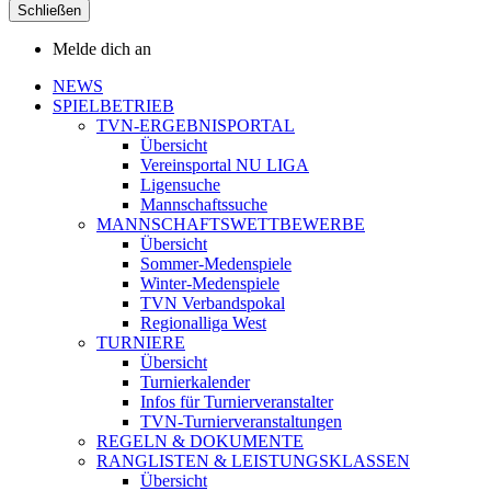
Schließen
Melde dich an
NEWS
SPIELBETRIEB
TVN-ERGEBNISPORTAL
Übersicht
Vereinsportal NU LIGA
Ligensuche
Mannschaftssuche
MANNSCHAFTSWETTBEWERBE
Übersicht
Sommer-Medenspiele
Winter-Medenspiele
TVN Verbandspokal
Regionalliga West
TURNIERE
Übersicht
Turnierkalender
Infos für Turnierveranstalter
TVN-Turnierveranstaltungen
REGELN & DOKUMENTE
RANGLISTEN & LEISTUNGSKLASSEN
Übersicht