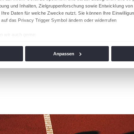
ung und Inhalten, Zielgruppenforschung sowie Entwicklung von
 Ihre Daten für welche Zwecke nutzt. Sie können Ihre Einwilligun
 auf das Privacy Trigger Symbol ändern oder widerrufen
n wir auch gerne:
re geografische Lage erfassen, welche bis auf einige Meter gen
es Scannen nach bestimmten Merkmalen (Fingerprinting) identifi
Anpassen
ie Ihre persönlichen Daten verarbeitet werden, und legen Sie I
nhalte und Anzeigen zu personalisieren, Funktionen für soziale
Website zu analysieren. Außerdem geben wir Informationen zu I
r soziale Medien, Werbung und Analysen weiter. Unsere Partner
 Daten zusammen, die Sie ihnen bereitgestellt haben oder die s
n. Die
Cookie-Einstellungen
können jederzeit über den Link im