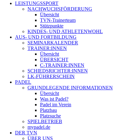
LEISTUNGSSPORT
NACHWUCHSFÖRDERUNG
Übersicht
TVN-Trainerteam
Stützpunkte
KINDES- UND ATHLETENWOHL
AUS- UND FORTBILDUNG
SEMINARKALENDER
TRAINER:INNEN
Übersicht
ÜBERSICHT
C-TRAINER:INNEN
SCHIEDSRICHTER:INNEN
LK-FÜHRERSCHEIN
PADEL
GRUNDLEGENDE INFORMATIONEN
Übersicht
Was ist Padel?
Padel im Verein
Platzbau
Platzsuche
SPIELBETRIEB
mypadel.de
DER TVN
ÜBER UNS