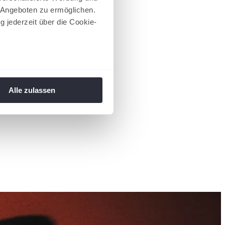
 Angeboten zu ermöglichen.
g jederzeit über die Cookie-
au sein können
zieren
Alle zulassen
hre Präferenzen im
Abschnitt
 Medien anbieten zu können
hrer Verwendung unserer
 führen diese Informationen
ie im Rahmen Ihrer Nutzung
 Footer aufgerufen und