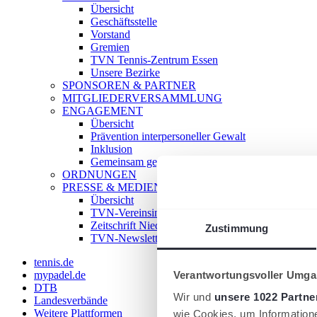
Übersicht
Geschäftsstelle
Vorstand
Gremien
TVN Tennis-Zentrum Essen
Unsere Bezirke
SPONSOREN & PARTNER
MITGLIEDERVERSAMMLUNG
ENGAGEMENT
Übersicht
Prävention interpersoneller Gewalt
Inklusion
Gemeinsam gegen Doping
ORDNUNGEN
PRESSE & MEDIEN
Übersicht
TVN-Vereinsinfo
Zeitschrift Niederrhein Tennis
Zustimmung
TVN-Newsletter
tennis.de
Verantwortungsvoller Umgan
mypadel.de
DTB
Wir und
unsere 1022 Partne
Landesverbände
Weitere Plattformen
wie Cookies, um Information