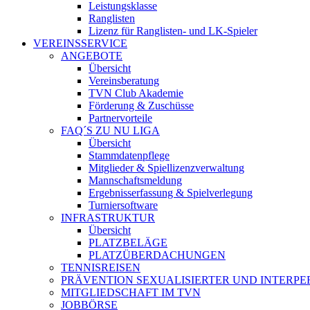
Leistungsklasse
Ranglisten
Lizenz für Ranglisten- und LK-Spieler
VEREINSSERVICE
ANGEBOTE
Übersicht
Vereinsberatung
TVN Club Akademie
Förderung & Zuschüsse
Partnervorteile
FAQ´S ZU NU LIGA
Übersicht
Stammdatenpflege
Mitglieder & Spiellizenzverwaltung
Mannschaftsmeldung
Ergebnisserfassung & Spielverlegung
Turniersoftware
INFRASTRUKTUR
Übersicht
PLATZBELÄGE
PLATZÜBERDACHUNGEN
TENNISREISEN
PRÄVENTION SEXUALISIERTER UND INTERP
MITGLIEDSCHAFT IM TVN
JOBBÖRSE