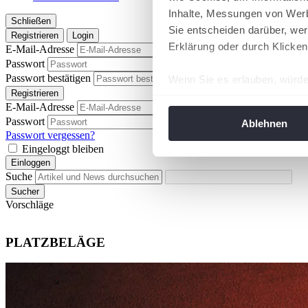
Inhalte, Messungen von Werb
Schließen
Sie entscheiden darüber, wer
Registrieren
Login
Erklärung oder durch Klicken
E-Mail-Adresse
Passwort
Passwort anzeigen
Passwort bestätigen
Wenn Sie es erlauben, würde
Passwort anzeigen
Registrieren
Informationen über Ih
E-Mail-Adresse
Ihr Gerät durch aktiv
Passwort
Passwort anzeigen
Ablehnen
Erfahren Sie mehr darüber, w
Passwort vergessen?
Eingeloggt bleiben
Einzelheiten
fest.
Einloggen
Suche
Wir verwenden Cookies, um I
Sucher
und die Zugriffe auf unsere 
Vorschläge
Website an unsere Partner fü
möglicherweise mit weiteren
PLATZBELÄGE
der Dienste gesammelt habe
angepasst werden.