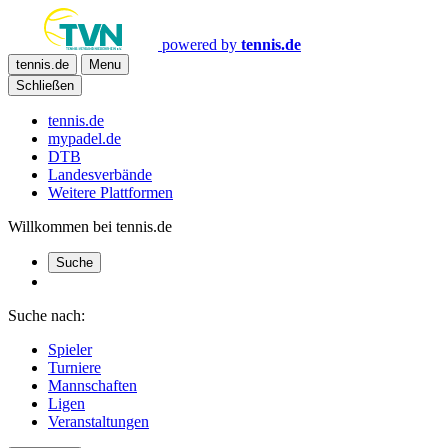
powered by
tennis.de
tennis.de
Menu
Schließen
tennis.de
mypadel.de
DTB
Landesverbände
Weitere Plattformen
Willkommen bei tennis.de
Suche
Suche nach:
Spieler
Turniere
Mannschaften
Ligen
Veranstaltungen