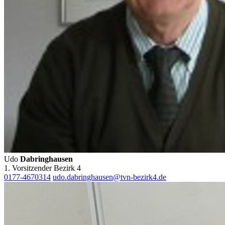
Udo
Dabringhausen
1. Vorsitzender Bezirk 4
0177-4670314
udo.dabringhausen@tvn-bezirk4.de