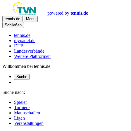
powered by
tennis.de
tennis.de
Menu
Schließen
tennis.de
mypadel.de
DTB
Landesverbände
Weitere Plattformen
Willkommen bei tennis.de
Suche
Suche nach:
Spieler
Turniere
Mannschaften
Ligen
Veranstaltungen