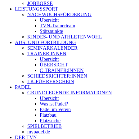
JOBBÖRSE
LEISTUNGSSPORT
NACHWUCHSFÖRDERUNG
Übersicht
TVN-Trainerteam
Stützpunkte
KINDES- UND ATHLETENWOHL
AUS- UND FORTBILDUNG
SEMINARKALENDER
TRAINER:INNEN
Übersicht
ÜBERSICHT
C-TRAINER:INNEN
SCHIEDSRICHTER:INNEN
LK-FÜHRERSCHEIN
PADEL
GRUNDLEGENDE INFORMATIONEN
Übersicht
Was ist Padel?
Padel im Verein
Platzbau
Platzsuche
SPIELBETRIEB
mypadel.de
DER TVN