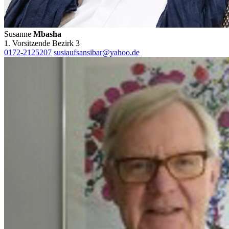
Susanne
Mbasha
1. Vorsitzende Bezirk 3
0172-2125207
susiaufsansibar@yahoo.de