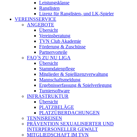
Leistungsklasse
Ranglisten
Lizenz für Ranglisten- und LK-Spieler
VEREINSSERVICE
ANGEBOTE
Übersicht
Vereinsberatung
TVN Club Akademie
Förderung & Zuschüsse
Partnervorteile
FAQ´S ZU NU LIGA
Übersicht
Stammdatenpflege
Mitglieder & Spiellizenzverwaltung
Mannschaftsmeldung
Ergebnisserfassung & Spielverlegung
Turniersoftware
INFRASTRUKTUR
Übersicht
PLATZBELÄGE
PLATZÜBERDACHUNGEN
TENNISREISEN
PRÄVENTION SEXUALISIERTER UND
INTERPERSONELLER GEWALT
MITGLIEDSCHAFT IM TVN