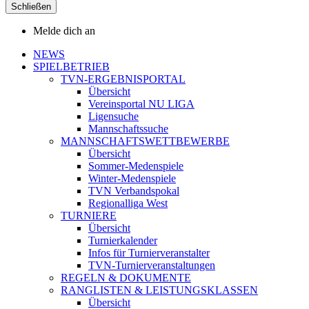
Schließen
Melde dich an
NEWS
SPIELBETRIEB
TVN-ERGEBNISPORTAL
Übersicht
Vereinsportal NU LIGA
Ligensuche
Mannschaftssuche
MANNSCHAFTSWETTBEWERBE
Übersicht
Sommer-Medenspiele
Winter-Medenspiele
TVN Verbandspokal
Regionalliga West
TURNIERE
Übersicht
Turnierkalender
Infos für Turnierveranstalter
TVN-Turnierveranstaltungen
REGELN & DOKUMENTE
RANGLISTEN & LEISTUNGSKLASSEN
Übersicht