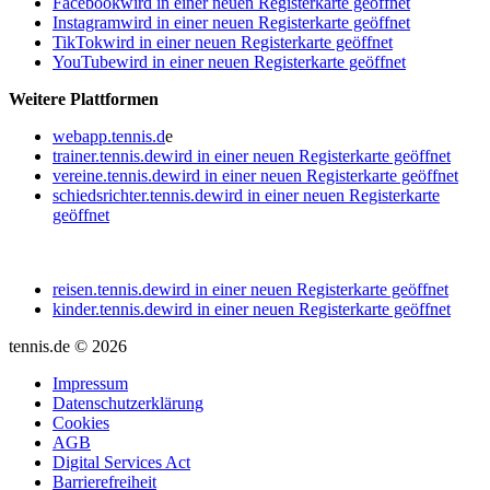
Facebook
wird in einer neuen Registerkarte geöffnet
Instagram
wird in einer neuen Registerkarte geöffnet
TikTok
wird in einer neuen Registerkarte geöffnet
YouTube
wird in einer neuen Registerkarte geöffnet
Weitere Plattformen
webapp.tennis.d
e
trainer.tennis.de
wird in einer neuen Registerkarte geöffnet
vereine.tennis.de
wird in einer neuen Registerkarte geöffnet
schiedsrichter.tennis.de
wird in einer neuen Registerkarte
geöffnet
reisen.tennis.de
wird in einer neuen Registerkarte geöffnet
kinder.tennis.de
wird in einer neuen Registerkarte geöffnet
tennis.de © 2026
Impressum
Datenschutzerklärung
Cookies
AGB
Digital Services Act
Barrierefreiheit