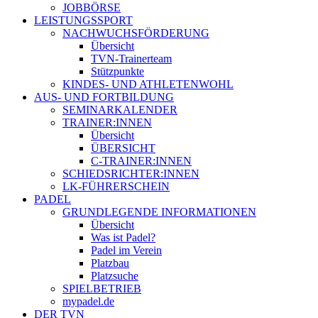
JOBBÖRSE
LEISTUNGSSPORT
NACHWUCHSFÖRDERUNG
Übersicht
TVN-Trainerteam
Stützpunkte
KINDES- UND ATHLETENWOHL
AUS- UND FORTBILDUNG
SEMINARKALENDER
TRAINER:INNEN
Übersicht
ÜBERSICHT
C-TRAINER:INNEN
SCHIEDSRICHTER:INNEN
LK-FÜHRERSCHEIN
PADEL
GRUNDLEGENDE INFORMATIONEN
Übersicht
Was ist Padel?
Padel im Verein
Platzbau
Platzsuche
SPIELBETRIEB
mypadel.de
DER TVN