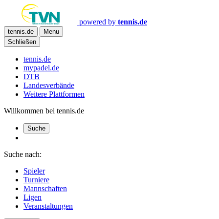
powered by
tennis.de
tennis.de
Menu
Schließen
tennis.de
mypadel.de
DTB
Landesverbände
Weitere Plattformen
Willkommen bei tennis.de
Suche
Suche nach:
Spieler
Turniere
Mannschaften
Ligen
Veranstaltungen