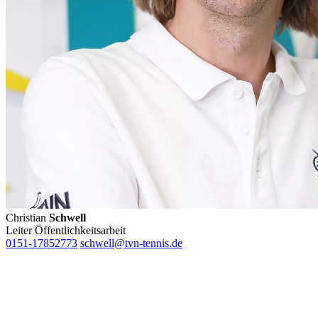
führen diese Informationen möglicherweise mit weiteren Da
ihnen bereitgestellt haben oder die sie im Rahmen Ihrer Nut
gesammelt haben. Die
Cookie-Einstellungen
können jederze
Footer aufgerufen und angepasst werden.
Christian
Schwell
Leiter Öffentlichkeitsarbeit
0151-17852773
schwell@tvn-tennis.de