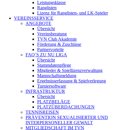
Leistungsklasse
Ranglisten
Lizenz für Ranglisten- und LK-Spieler
VEREINSSERVICE
ANGEBOTE
Übersicht
Vereinsberatung
TVN Club Akademie
Förderung & Zuschüsse
Partnervorteile
FAQ´S ZU NU LIGA
Übersicht
Stammdatenpflege
Mitglieder & Spiellizenzverwaltung
Mannschaftsmeldung
Ergebnisserfassung & Spielverlegung
Turniersoftware
INFRASTRUKTUR
Übersicht
PLATZBELÄGE
PLATZÜBERDACHUNGEN
TENNISREISEN
PRÄVENTION SEXUALISIERTER UND
INTERPERSONELLER GEWALT
MITGLIEDSCHAFT IM TVN