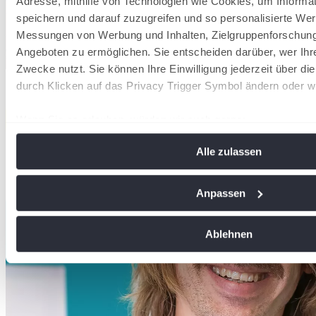
Adresse, mithilfe von Technologien wie Cookies, um Informa
speichern und darauf zuzugreifen und so personalisierte Wer
Messungen von Werbung und Inhalten, Zielgruppenforschun
Angeboten zu ermöglichen. Sie entscheiden darüber, wer Ihr
Zwecke nutzt. Sie können Ihre Einwilligung jederzeit über di
durch Klicken auf das Privacy Trigger Symbol ändern oder w
Wenn Sie es erlauben, würden wir auch gerne:
Informationen über Ihre geografische Lage erfassen, 
Alle zulassen
Meter genau sein können
Ihr Gerät durch aktives Scannen nach bestimmten Me
identifizieren
Anpassen
Erfahren Sie mehr darüber, wie Ihre persönlichen Daten vera
Sie Ihre Präferenzen im
Abschnitt Einzelheiten
fest.
Ablehnen
Wir verwenden Cookies, um Inhalte und Anzeigen zu personal
soziale Medien anbieten zu können und die Zugriffe auf uns
analysieren. Außerdem geben wir Informationen zu Ihrer Ve
an unsere Partner für soziale Medien, Werbung und Analysen