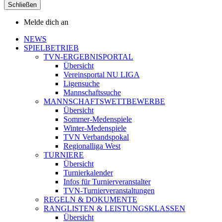
Schließen
Melde dich an
NEWS
SPIELBETRIEB
TVN-ERGEBNISPORTAL
Übersicht
Vereinsportal NU LIGA
Ligensuche
Mannschaftssuche
MANNSCHAFTSWETTBEWERBE
Übersicht
Sommer-Medenspiele
Winter-Medenspiele
TVN Verbandspokal
Regionalliga West
TURNIERE
Übersicht
Turnierkalender
Infos für Turnierveranstalter
TVN-Turnierveranstaltungen
REGELN & DOKUMENTE
RANGLISTEN & LEISTUNGSKLASSEN
Übersicht