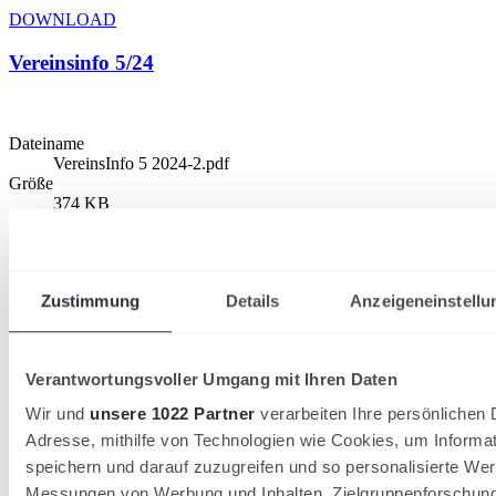
DOWNLOAD
Vereinsinfo 5/24
Dateiname
VereinsInfo 5 2024-2.pdf
Größe
374 KB
Format
pdf
DOWNLOAD
Zustimmung
Details
Anzeigeneinstellu
Vereinsinfo 6/24
Verantwortungsvoller Umgang mit Ihren Daten
Dateiname
Wir und
unsere 1022 Partner
verarbeiten Ihre persönlichen D
VereinsInfo Juni 2024-1.pdf
Adresse, mithilfe von Technologien wie Cookies, um Informa
Größe
637 KB
speichern und darauf zuzugreifen und so personalisierte Wer
Format
Messungen von Werbung und Inhalten, Zielgruppenforschun