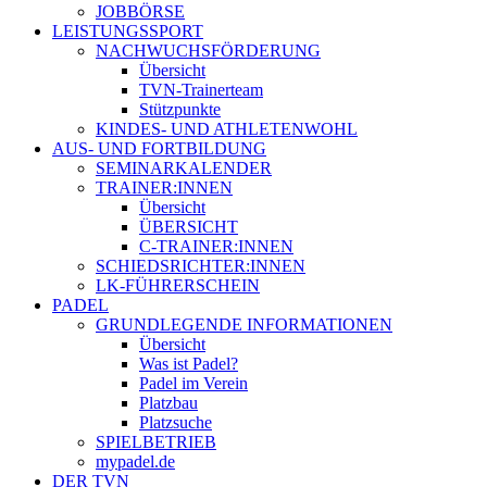
JOBBÖRSE
LEISTUNGSSPORT
NACHWUCHSFÖRDERUNG
Übersicht
TVN-Trainerteam
Stützpunkte
KINDES- UND ATHLETENWOHL
AUS- UND FORTBILDUNG
SEMINARKALENDER
TRAINER:INNEN
Übersicht
ÜBERSICHT
C-TRAINER:INNEN
SCHIEDSRICHTER:INNEN
LK-FÜHRERSCHEIN
PADEL
GRUNDLEGENDE INFORMATIONEN
Übersicht
Was ist Padel?
Padel im Verein
Platzbau
Platzsuche
SPIELBETRIEB
mypadel.de
DER TVN