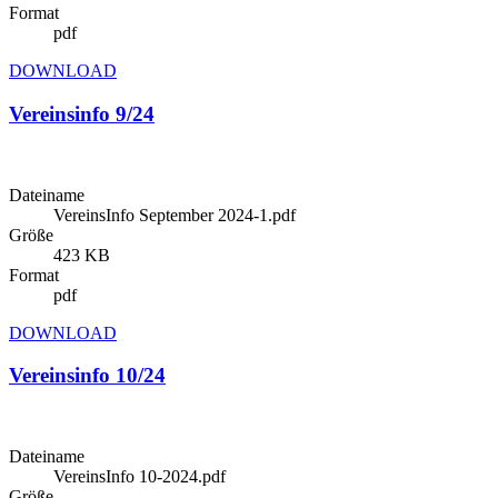
Format
gesammelt haben. Die
Cookie-Einstellungen
können jederze
pdf
Footer aufgerufen und angepasst werden.
DOWNLOAD
Vereinsinfo 9/24
Dateiname
VereinsInfo September 2024-1.pdf
Größe
423 KB
Format
pdf
DOWNLOAD
Vereinsinfo 10/24
Dateiname
VereinsInfo 10-2024.pdf
Größe