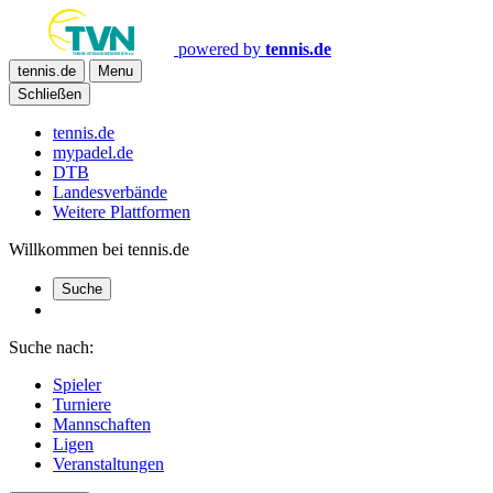
powered by
tennis.de
tennis.de
Menu
Schließen
tennis.de
mypadel.de
DTB
Landesverbände
Weitere Plattformen
Willkommen bei tennis.de
Suche
Suche nach:
Spieler
Turniere
Mannschaften
Ligen
Veranstaltungen