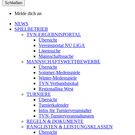
Schließen
Melde dich an
NEWS
SPIELBETRIEB
TVN-ERGEBNISPORTAL
Übersicht
Vereinsportal NU LIGA
Ligensuche
Mannschaftssuche
MANNSCHAFTSWETTBEWERBE
Übersicht
Sommer-Medenspiele
Winter-Medenspiele
TVN Verbandspokal
Regionalliga West
TURNIERE
Übersicht
Turnierkalender
Infos für Turnierveranstalter
TVN-Turnierveranstaltungen
REGELN & DOKUMENTE
RANGLISTEN & LEISTUNGSKLASSEN
Übersicht