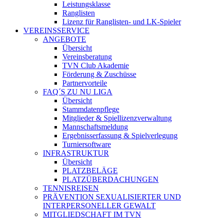
Leistungsklasse
Ranglisten
Lizenz für Ranglisten- und LK-Spieler
VEREINSSERVICE
ANGEBOTE
Übersicht
Vereinsberatung
TVN Club Akademie
Förderung & Zuschüsse
Partnervorteile
FAQ´S ZU NU LIGA
Übersicht
Stammdatenpflege
Mitglieder & Spiellizenzverwaltung
Mannschaftsmeldung
Ergebnisserfassung & Spielverlegung
Turniersoftware
INFRASTRUKTUR
Übersicht
PLATZBELÄGE
PLATZÜBERDACHUNGEN
TENNISREISEN
PRÄVENTION SEXUALISIERTER UND
INTERPERSONELLER GEWALT
MITGLIEDSCHAFT IM TVN