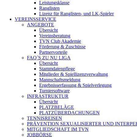
Leistungsklasse
Ranglisten
Lizenz für Ranglisten- und LK-Spieler
VEREINSSERVICE
ANGEBOTE
Übersicht
Vereinsberatung
TVN Club Akademie
Förderung & Zuschüsse
Partnervorteile
FAQ´S ZU NU LIGA
Übersicht
Stammdatenpflege
Mitglieder & Spiellizenzverwaltung
Mannschaftsmeldung
Ergebnisserfassung & Spielverlegung
Turniersoftware
INFRASTRUKTUR
Übersicht
PLATZBELÄGE
PLATZÜBERDACHUNGEN
TENNISREISEN
PRÄVENTION SEXUALISIERTER UND INTERP
MITGLIEDSCHAFT IM TVN
JOBBÖRSE