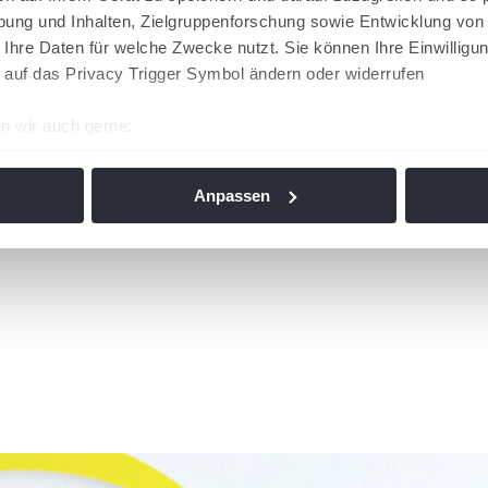
ung und Inhalten, Zielgruppenforschung sowie Entwicklung von
 Ihre Daten für welche Zwecke nutzt. Sie können Ihre Einwilligun
 auf das Privacy Trigger Symbol ändern oder widerrufen
n wir auch gerne:
re geografische Lage erfassen, welche bis auf einige Meter gen
es Scannen nach bestimmten Merkmalen (Fingerprinting) identifi
Anpassen
ie Ihre persönlichen Daten verarbeitet werden, und legen Sie I
nhalte und Anzeigen zu personalisieren, Funktionen für soziale
Website zu analysieren. Außerdem geben wir Informationen zu I
r soziale Medien, Werbung und Analysen weiter. Unsere Partner
 Daten zusammen, die Sie ihnen bereitgestellt haben oder die s
n. Die
Cookie-Einstellungen
können jederzeit über den Link im