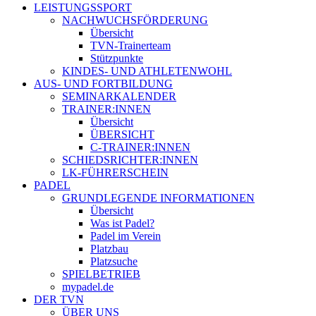
LEISTUNGSSPORT
NACHWUCHSFÖRDERUNG
Übersicht
TVN-Trainerteam
Stützpunkte
KINDES- UND ATHLETENWOHL
AUS- UND FORTBILDUNG
SEMINARKALENDER
TRAINER:INNEN
Übersicht
ÜBERSICHT
C-TRAINER:INNEN
SCHIEDSRICHTER:INNEN
LK-FÜHRERSCHEIN
PADEL
GRUNDLEGENDE INFORMATIONEN
Übersicht
Was ist Padel?
Padel im Verein
Platzbau
Platzsuche
SPIELBETRIEB
mypadel.de
DER TVN
ÜBER UNS