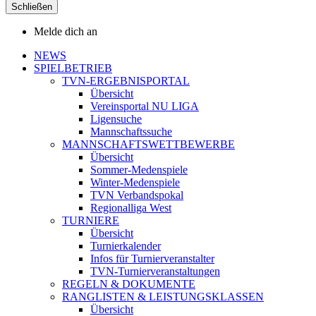
Schließen
Melde dich an
NEWS
SPIELBETRIEB
TVN-ERGEBNISPORTAL
Übersicht
Vereinsportal NU LIGA
Ligensuche
Mannschaftssuche
MANNSCHAFTSWETTBEWERBE
Übersicht
Sommer-Medenspiele
Winter-Medenspiele
TVN Verbandspokal
Regionalliga West
TURNIERE
Übersicht
Turnierkalender
Infos für Turnierveranstalter
TVN-Turnierveranstaltungen
REGELN & DOKUMENTE
RANGLISTEN & LEISTUNGSKLASSEN
Übersicht