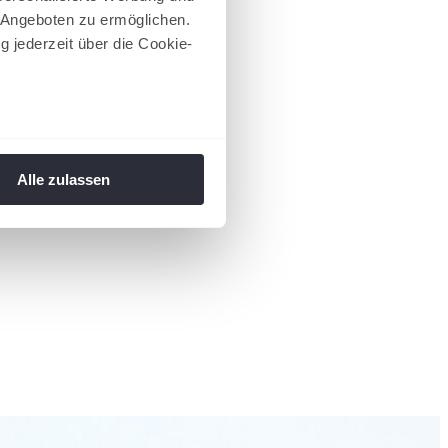
 Angeboten zu ermöglichen.
g jederzeit über die Cookie-
au sein können
zieren
Alle zulassen
hre Präferenzen im
Abschnitt
 Medien anbieten zu können
hrer Verwendung unserer
 führen diese Informationen
ie im Rahmen Ihrer Nutzung
 Footer aufgerufen und