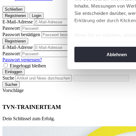
Inhalte, Messungen von Werb
Schließen
Sie entscheiden darüber, wer
Registrieren
Login
Erklärung oder durch Klicken
E-Mail-Adresse
Passwort
Passwort anzeigen
Passwort bestätigen
Wenn Sie es erlauben, würde
Passwort anzeigen
Registrieren
Informationen über Ih
E-Mail-Adresse
Ihr Gerät durch aktiv
Passwort
Passwort anzeigen
Ablehnen
Erfahren Sie mehr darüber, w
Passwort vergessen?
Eingeloggt bleiben
Einzelheiten
fest.
Einloggen
Suche
Wir verwenden Cookies, um I
Sucher
und die Zugriffe auf unsere 
Vorschläge
Website an unsere Partner fü
möglicherweise mit weiteren
TVN-TRAINERTEAM
der Dienste gesammelt habe
angepasst werden.
Dein Schlüssel zum Erfolg.