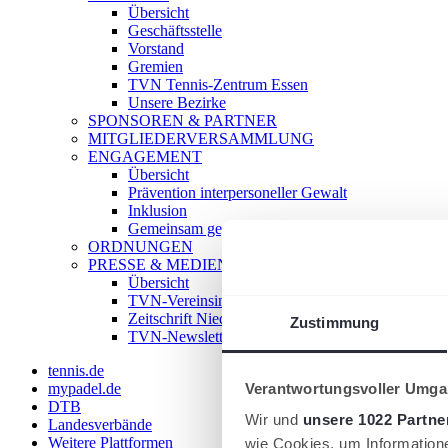
Übersicht
Geschäftsstelle
Vorstand
Gremien
TVN Tennis-Zentrum Essen
Unsere Bezirke
SPONSOREN & PARTNER
MITGLIEDERVERSAMMLUNG
ENGAGEMENT
Übersicht
Prävention interpersoneller Gewalt
Inklusion
Gemeinsam gegen Doping
ORDNUNGEN
PRESSE & MEDIEN
Übersicht
TVN-Vereinsinfo
Zeitschrift Niederrhein Tennis
Zustimmung
TVN-Newsletter
tennis.de
Verantwortungsvoller Umgan
mypadel.de
DTB
Wir und
unsere 1022 Partne
Landesverbände
Weitere Plattformen
wie Cookies, um Information