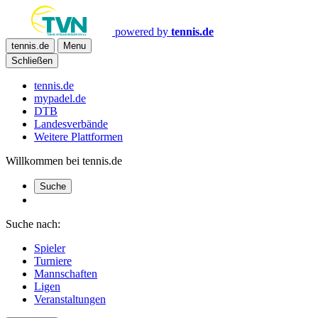
powered by
tennis.de
tennis.de
Menu
Schließen
tennis.de
mypadel.de
DTB
Landesverbände
Weitere Plattformen
Willkommen bei tennis.de
Suche
Suche nach:
Spieler
Turniere
Mannschaften
Ligen
Veranstaltungen