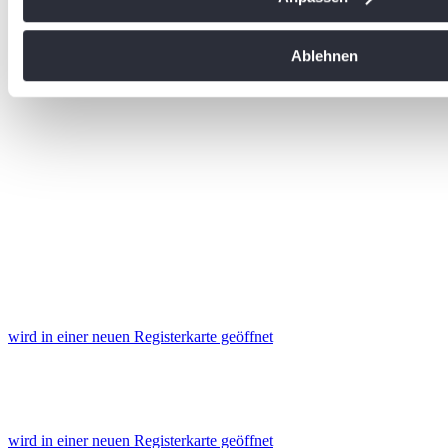
Erfahren Sie mehr darüber, wie Ihre persönlichen Daten vera
Sie Ihre Präferenzen im
Abschnitt Einzelheiten
fest.
Ablehnen
Wir verwenden Cookies, um Inhalte und Anzeigen zu personal
soziale Medien anbieten zu können und die Zugriffe auf uns
analysieren. Außerdem geben wir Informationen zu Ihrer Ve
an unsere Partner für soziale Medien, Werbung und Analysen
führen diese Informationen möglicherweise mit weiteren Da
ihnen bereitgestellt haben oder die sie im Rahmen Ihrer Nut
gesammelt haben. Die
Cookie-Einstellungen
können jederze
Footer aufgerufen und angepasst werden.
wird in einer neuen Registerkarte geöffnet
wird in einer neuen Registerkarte geöffnet