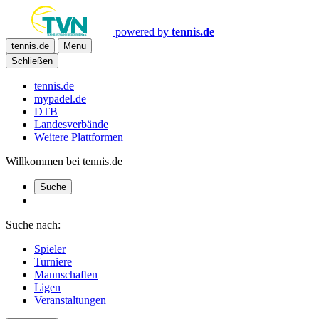
powered by
tennis.de
tennis.de
Menu
Schließen
tennis.de
mypadel.de
DTB
Landesverbände
Weitere Plattformen
Willkommen bei tennis.de
Suche
Suche nach:
Spieler
Turniere
Mannschaften
Ligen
Veranstaltungen