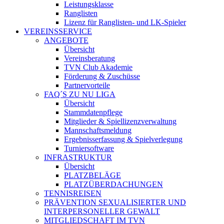
Leistungsklasse
Ranglisten
Lizenz für Ranglisten- und LK-Spieler
VEREINSSERVICE
ANGEBOTE
Übersicht
Vereinsberatung
TVN Club Akademie
Förderung & Zuschüsse
Partnervorteile
FAQ´S ZU NU LIGA
Übersicht
Stammdatenpflege
Mitglieder & Spiellizenzverwaltung
Mannschaftsmeldung
Ergebnisserfassung & Spielverlegung
Turniersoftware
INFRASTRUKTUR
Übersicht
PLATZBELÄGE
PLATZÜBERDACHUNGEN
TENNISREISEN
PRÄVENTION SEXUALISIERTER UND
INTERPERSONELLER GEWALT
MITGLIEDSCHAFT IM TVN