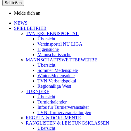
Schließen
Melde dich an
NEWS
SPIELBETRIEB
TVN-ERGEBNISPORTAL
Übersicht
Vereinsportal NU LIGA
Ligensuche
Mannschaftssuche
MANNSCHAFTSWETTBEWERBE
Übersicht
Sommer-Medenspiele
Winter-Medenspiele
TVN Verbandspokal
Regionalliga West
TURNIERE
Übersicht
Turnierkalender
Infos für Turnierveranstalter
TVN-Turnierveranstaltungen
REGELN & DOKUMENTE
RANGLISTEN & LEISTUNGSKLASSEN
Übersicht