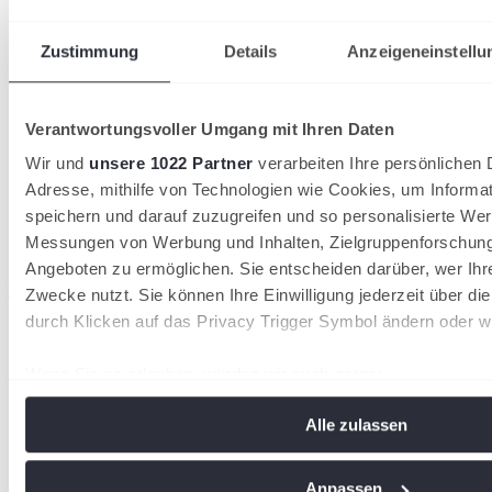
Zustimmung
Details
Anzeigeneinstellu
Verantwortungsvoller Umgang mit Ihren Daten
Wir und
unsere 1022 Partner
verarbeiten Ihre persönlichen D
Adresse, mithilfe von Technologien wie Cookies, um Informa
speichern und darauf zuzugreifen und so personalisierte Wer
Messungen von Werbung und Inhalten, Zielgruppenforschun
Angeboten zu ermöglichen. Sie entscheiden darüber, wer Ihr
wird in einer neuen Registerkarte geöffnet
Zwecke nutzt. Sie können Ihre Einwilligung jederzeit über di
durch Klicken auf das Privacy Trigger Symbol ändern oder w
OFFIZIELLE PARTNER
Wenn Sie es erlauben, würden wir auch gerne:
Informationen über Ihre geografische Lage erfassen, 
Alle zulassen
Meter genau sein können
Ihr Gerät durch aktives Scannen nach bestimmten Me
identifizieren
Anpassen