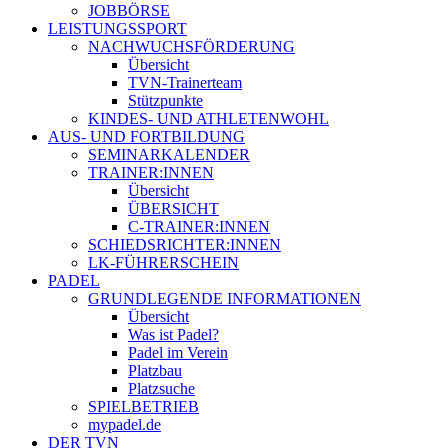
JOBBÖRSE
LEISTUNGSSPORT
NACHWUCHSFÖRDERUNG
Übersicht
TVN-Trainerteam
Stützpunkte
KINDES- UND ATHLETENWOHL
AUS- UND FORTBILDUNG
SEMINARKALENDER
TRAINER:INNEN
Übersicht
ÜBERSICHT
C-TRAINER:INNEN
SCHIEDSRICHTER:INNEN
LK-FÜHRERSCHEIN
PADEL
GRUNDLEGENDE INFORMATIONEN
Übersicht
Was ist Padel?
Padel im Verein
Platzbau
Platzsuche
SPIELBETRIEB
mypadel.de
DER TVN