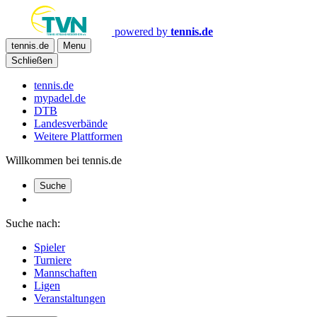
powered by
tennis.de
tennis.de
Menu
Schließen
tennis.de
mypadel.de
DTB
Landesverbände
Weitere Plattformen
Willkommen bei tennis.de
Suche
Suche nach:
Spieler
Turniere
Mannschaften
Ligen
Veranstaltungen