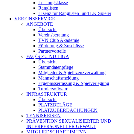
Leistungsklasse
Ranglisten
Lizenz für Ranglisten- und LK-Spieler
VEREINSSERVICE
ANGEBOTE
Übersicht
Vereinsberatung
TVN Club Akademie
Förderung & Zuschüsse
Partnervorteile
FAQ´S ZU NU LIGA
Übersicht
Stammdatenpflege
Mitglieder & Spiellizenzverwaltung
Mannschaftsmeldung
Ergebnisserfassung & Spielverlegung
Turniersoftware
INFRASTRUKTUR
Übersicht
PLATZBELÄGE
PLATZÜBERDACHUNGEN
TENNISREISEN
PRÄVENTION SEXUALISIERTER UND
INTERPERSONELLER GEWALT
MITGLIEDSCHAFT IM TVN