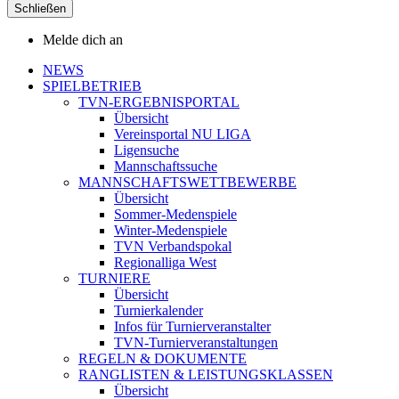
Schließen
Melde dich an
NEWS
SPIELBETRIEB
TVN-ERGEBNISPORTAL
Übersicht
Vereinsportal NU LIGA
Ligensuche
Mannschaftssuche
MANNSCHAFTSWETTBEWERBE
Übersicht
Sommer-Medenspiele
Winter-Medenspiele
TVN Verbandspokal
Regionalliga West
TURNIERE
Übersicht
Turnierkalender
Infos für Turnierveranstalter
TVN-Turnierveranstaltungen
REGELN & DOKUMENTE
RANGLISTEN & LEISTUNGSKLASSEN
Übersicht