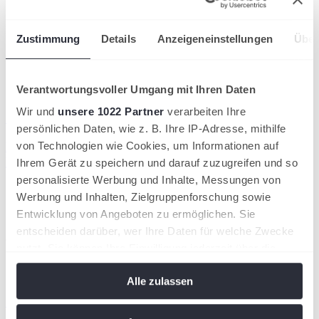
Dateiname
Zustimmung
Details
Anzeigeneinstellungen
Über
Leistungsklassenordnung_2023.pdf
Größe
65 KB
Format
Verantwortungsvoller Umgang mit Ihren Daten
pdf
Wir und
unsere 1022 Partner
verarbeiten Ihre
DOWNLOAD
persönlichen Daten, wie z. B. Ihre IP-Adresse, mithilfe
Durchführungsbestimmungen zur
von Technologien wie Cookies, um Informationen auf
Leistungsklassenordnung
Ihrem Gerät zu speichern und darauf zuzugreifen und so
personalisierte Werbung und Inhalte, Messungen von
Werbung und Inhalten, Zielgruppenforschung sowie
Dateiname
Entwicklung von Angeboten zu ermöglichen. Sie
Durchführungsbestimmungenzur LKO_2023.pdf
entscheiden darüber, wer Ihre Daten für welche Zwecke
Größe
nutzt. Sie können Ihre Einwilligung jederzeit über die
1 MB
Format
Cookie-Erklärung oder durch Klicken auf das Privacy
pdf
Alle zulassen
Trigger Symbol ändern oder widerrufen
DOWNLOAD
Wenn Sie es erlauben, würden wir auch gerne: