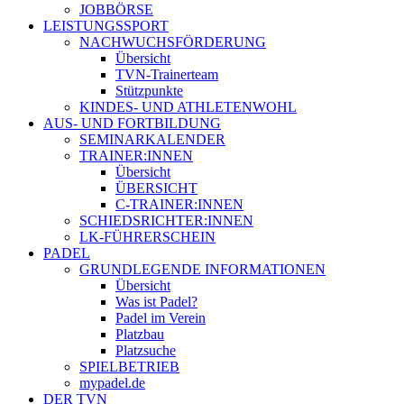
JOBBÖRSE
LEISTUNGSSPORT
NACHWUCHSFÖRDERUNG
Übersicht
TVN-Trainerteam
Stützpunkte
KINDES- UND ATHLETENWOHL
AUS- UND FORTBILDUNG
SEMINARKALENDER
TRAINER:INNEN
Übersicht
ÜBERSICHT
C-TRAINER:INNEN
SCHIEDSRICHTER:INNEN
LK-FÜHRERSCHEIN
PADEL
GRUNDLEGENDE INFORMATIONEN
Übersicht
Was ist Padel?
Padel im Verein
Platzbau
Platzsuche
SPIELBETRIEB
mypadel.de
DER TVN