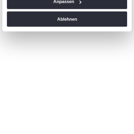
Anpassen
PREMIUM PARTNER
Informationen über Ihre geografische Lage
erfassen, welche bis auf einige Meter genau sein
Ablehnen
können
Ihr Gerät durch aktives Scannen nach
bestimmten Merkmalen (Fingerprinting) identifizieren
Erfahren Sie mehr darüber, wie Ihre persönlichen Daten
verarbeitet werden, und legen Sie Ihre Präferenzen im
Abschnitt Einzelheiten
fest.
Wir verwenden Cookies, um Inhalte und Anzeigen zu
personalisieren, Funktionen für soziale Medien anbieten
zu können und die Zugriffe auf unsere Website zu
analysieren. Außerdem geben wir Informationen zu Ihrer
Verwendung unserer Website an unsere Partner für
soziale Medien, Werbung und Analysen weiter. Unsere
Partner führen diese Informationen möglicherweise mit
weiteren Daten zusammen, die Sie ihnen bereitgestellt
haben oder die sie im Rahmen Ihrer Nutzung der Dienste