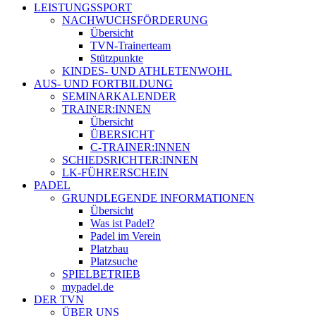
LEISTUNGSSPORT
NACHWUCHSFÖRDERUNG
Übersicht
TVN-Trainerteam
Stützpunkte
KINDES- UND ATHLETENWOHL
AUS- UND FORTBILDUNG
SEMINARKALENDER
TRAINER:INNEN
Übersicht
ÜBERSICHT
C-TRAINER:INNEN
SCHIEDSRICHTER:INNEN
LK-FÜHRERSCHEIN
PADEL
GRUNDLEGENDE INFORMATIONEN
Übersicht
Was ist Padel?
Padel im Verein
Platzbau
Platzsuche
SPIELBETRIEB
mypadel.de
DER TVN
ÜBER UNS