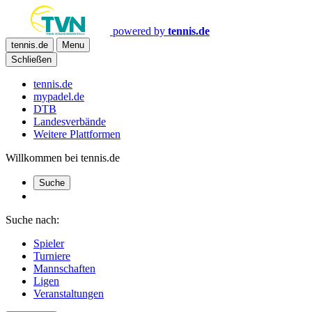
powered by
tennis.de
tennis.de
Menu
Schließen
tennis.de
mypadel.de
DTB
Landesverbände
Weitere Plattformen
Willkommen bei tennis.de
Suche
Suche nach:
Spieler
Turniere
Mannschaften
Ligen
Veranstaltungen