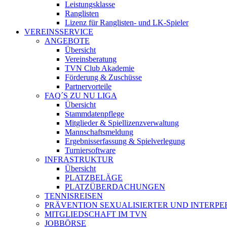
Leistungsklasse
Ranglisten
Lizenz für Ranglisten- und LK-Spieler
VEREINSSERVICE
ANGEBOTE
Übersicht
Vereinsberatung
TVN Club Akademie
Förderung & Zuschüsse
Partnervorteile
FAQ´S ZU NU LIGA
Übersicht
Stammdatenpflege
Mitglieder & Spiellizenzverwaltung
Mannschaftsmeldung
Ergebnisserfassung & Spielverlegung
Turniersoftware
INFRASTRUKTUR
Übersicht
PLATZBELÄGE
PLATZÜBERDACHUNGEN
TENNISREISEN
PRÄVENTION SEXUALISIERTER UND INTERP
MITGLIEDSCHAFT IM TVN
JOBBÖRSE