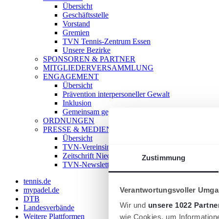
Übersicht
Geschäftsstelle
Vorstand
Gremien
TVN Tennis-Zentrum Essen
Unsere Bezirke
SPONSOREN & PARTNER
MITGLIEDERVERSAMMLUNG
ENGAGEMENT
Übersicht
Prävention interpersoneller Gewalt
Inklusion
Gemeinsam gegen Doping
ORDNUNGEN
PRESSE & MEDIEN
Übersicht
TVN-Vereinsinfo
Zeitschrift Niederrhein Tennis
Zustimmung
TVN-Newsletter
tennis.de
Verantwortungsvoller Umgan
mypadel.de
DTB
Wir und
unsere 1022 Partne
Landesverbände
Weitere Plattformen
wie Cookies, um Information