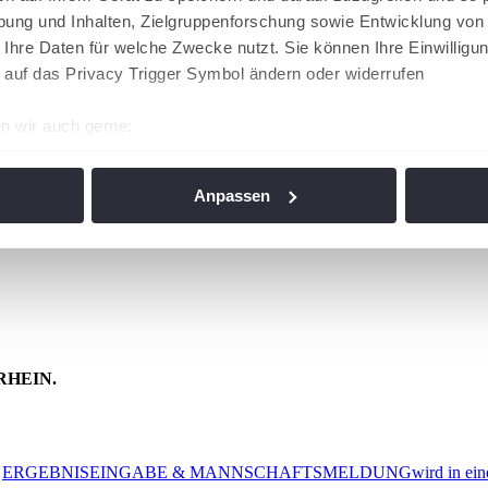
ung und Inhalten, Zielgruppenforschung sowie Entwicklung von
 Ihre Daten für welche Zwecke nutzt. Sie können Ihre Einwilligun
 auf das Privacy Trigger Symbol ändern oder widerrufen
n wir auch gerne:
re geografische Lage erfassen, welche bis auf einige Meter gen
es Scannen nach bestimmten Merkmalen (Fingerprinting) identifi
Anpassen
ie Ihre persönlichen Daten verarbeitet werden, und legen Sie I
nhalte und Anzeigen zu personalisieren, Funktionen für soziale
Website zu analysieren. Außerdem geben wir Informationen zu I
r soziale Medien, Werbung und Analysen weiter. Unsere Partner
 Daten zusammen, die Sie ihnen bereitgestellt haben oder die s
RHEIN.
n. Die
Cookie-Einstellungen
können jederzeit über den Link im
ERGEBNISEINGABE & MANNSCHAFTSMELDUNG
wird in ein