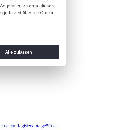
 Angeboten zu ermöglichen.
g jederzeit über die Cookie-
au sein können
zieren
Alle zulassen
hre Präferenzen im
Abschnitt
 Medien anbieten zu können
hrer Verwendung unserer
 führen diese Informationen
ie im Rahmen Ihrer Nutzung
 Footer aufgerufen und
er neuen Registerkarte geöffnet