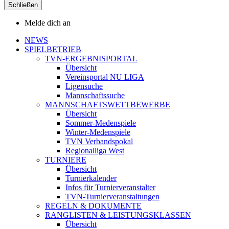
Schließen
Melde dich an
NEWS
SPIELBETRIEB
TVN-ERGEBNISPORTAL
Übersicht
Vereinsportal NU LIGA
Ligensuche
Mannschaftssuche
MANNSCHAFTSWETTBEWERBE
Übersicht
Sommer-Medenspiele
Winter-Medenspiele
TVN Verbandspokal
Regionalliga West
TURNIERE
Übersicht
Turnierkalender
Infos für Turnierveranstalter
TVN-Turnierveranstaltungen
REGELN & DOKUMENTE
RANGLISTEN & LEISTUNGSKLASSEN
Übersicht