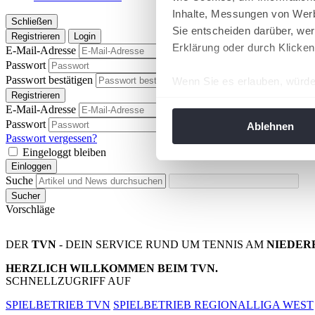
Inhalte, Messungen von Werb
Schließen
Sie entscheiden darüber, wer
Registrieren
Login
Erklärung oder durch Klicken
E-Mail-Adresse
Passwort
Passwort anzeigen
Passwort bestätigen
Wenn Sie es erlauben, würde
Passwort anzeigen
Registrieren
Informationen über Ih
E-Mail-Adresse
Ihr Gerät durch aktiv
Passwort
Passwort anzeigen
Ablehnen
Erfahren Sie mehr darüber, w
Passwort vergessen?
Eingeloggt bleiben
Einzelheiten
fest.
Einloggen
Suche
Wir verwenden Cookies, um I
Sucher
und die Zugriffe auf unsere 
Vorschläge
Website an unsere Partner fü
möglicherweise mit weiteren
DER
TVN
- DEIN SERVICE RUND UM TENNIS AM
NIEDER
der Dienste gesammelt habe
HERZLICH WILLKOMMEN BEIM TVN.
angepasst werden.
SCHNELLZUGRIFF AUF
SPIELBETRIEB TVN
SPIELBETRIEB REGIONALLIGA WEST