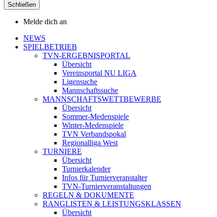
Schließen
Melde dich an
NEWS
SPIELBETRIEB
TVN-ERGEBNISPORTAL
Übersicht
Vereinsportal NU LIGA
Ligensuche
Mannschaftssuche
MANNSCHAFTSWETTBEWERBE
Übersicht
Sommer-Medenspiele
Winter-Medenspiele
TVN Verbandspokal
Regionalliga West
TURNIERE
Übersicht
Turnierkalender
Infos für Turnierveranstalter
TVN-Turnierveranstaltungen
REGELN & DOKUMENTE
RANGLISTEN & LEISTUNGSKLASSEN
Übersicht