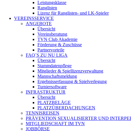
Leistungsklasse
Ranglisten
Lizenz für Ranglisten- und LK-Spieler
VEREINSSERVICE
ANGEBOTE
Übersicht
Vereinsberatung
TVN Club Akademie
Förderung & Zuschüsse
Partnervorteile
FAQ´S ZU NU LIGA
Übersicht
Stammdatenpflege
Mitglieder & Spiellizenzverwaltung
Mannschaftsmeldung
Ergebnisserfassung & Spielverlegung
Turniersoftware
INFRASTRUKTUR
Übersicht
PLATZBELÄGE
PLATZÜBERDACHUNGEN
TENNISREISEN
PRÄVENTION SEXUALISIERTER UND INTERP
MITGLIEDSCHAFT IM TVN
JOBBÖRSE