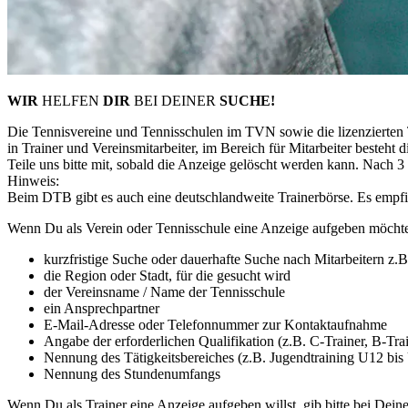
WIR
HELFEN
DIR
BEI DEINER
SUCHE!
Die Tennisvereine und Tennisschulen im TVN sowie die lizenzierten Tr
in Trainer und Vereinsmitarbeiter, im Bereich für Mitarbeiter besteht
Teile uns bitte mit, sobald die Anzeige gelöscht werden kann. Nach 3
Hinweis:
Beim DTB gibt es auch eine deutschlandweite Trainerbörse. Es empfieh
Wenn Du als Verein oder Tennisschule eine Anzeige aufgeben möchte
kurzfristige Suche oder dauerhafte Suche nach Mitarbeitern z.B
die Region oder Stadt, für die gesucht wird
der Vereinsname / Name der Tennisschule
ein Ansprechpartner
E-Mail-Adresse oder Telefonnummer zur Kontaktaufnahme
Angabe der erforderlichen Qualifikation (z.B. C-Trainer, B-Trai
Nennung des Tätigkeitsbereiches (z.B. Jugendtraining U12 bi
Nennung des Stundenumfangs
Wenn Du als Trainer eine Anzeige aufgeben willst, gib bitte bei Dein