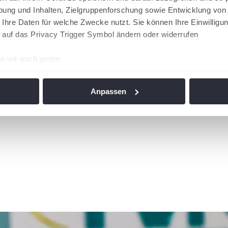
ung und Inhalten, Zielgruppenforschung sowie Entwicklung von
 Ihre Daten für welche Zwecke nutzt. Sie können Ihre Einwilligun
 auf das Privacy Trigger Symbol ändern oder widerrufen
n wir auch gerne:
re geografische Lage erfassen, welche bis auf einige Meter gen
es Scannen nach bestimmten Merkmalen (Fingerprinting) identifi
Anpassen
ie Ihre persönlichen Daten verarbeitet werden, und legen Sie I
nhalte und Anzeigen zu personalisieren, Funktionen für soziale
Website zu analysieren. Außerdem geben wir Informationen zu I
r soziale Medien, Werbung und Analysen weiter. Unsere Partner
 Daten zusammen, die Sie ihnen bereitgestellt haben oder die s
n. Die
Cookie-Einstellungen
können jederzeit über den Link im