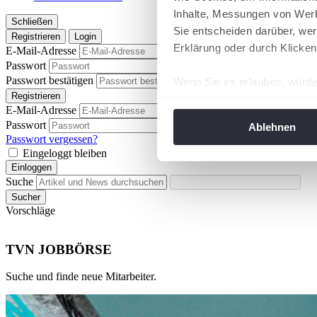
Inhalte, Messungen von Werb
Schließen
Sie entscheiden darüber, wer
Registrieren
Login
Erklärung oder durch Klicken
E-Mail-Adresse
Passwort
Passwort anzeigen
Passwort bestätigen
Wenn Sie es erlauben, würde
Passwort anzeigen
Registrieren
Informationen über Ih
E-Mail-Adresse
Ihr Gerät durch aktiv
Passwort
Passwort anzeigen
Ablehnen
Erfahren Sie mehr darüber, w
Passwort vergessen?
Eingeloggt bleiben
Einzelheiten
fest.
Einloggen
Suche
Wir verwenden Cookies, um I
Sucher
und die Zugriffe auf unsere 
Vorschläge
Website an unsere Partner fü
möglicherweise mit weiteren
TVN JOBBÖRSE
der Dienste gesammelt habe
angepasst werden.
Suche und finde neue Mitarbeiter.