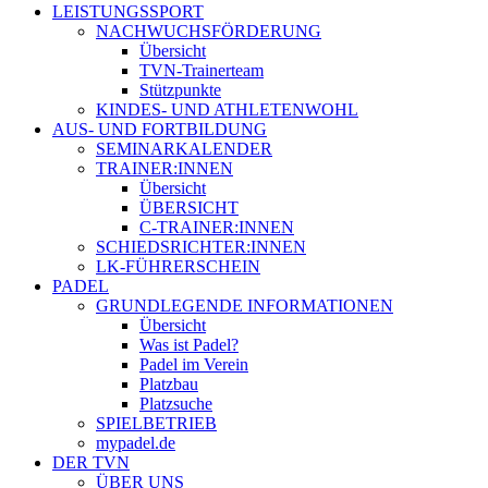
LEISTUNGSSPORT
NACHWUCHSFÖRDERUNG
Übersicht
TVN-Trainerteam
Stützpunkte
KINDES- UND ATHLETENWOHL
AUS- UND FORTBILDUNG
SEMINARKALENDER
TRAINER:INNEN
Übersicht
ÜBERSICHT
C-TRAINER:INNEN
SCHIEDSRICHTER:INNEN
LK-FÜHRERSCHEIN
PADEL
GRUNDLEGENDE INFORMATIONEN
Übersicht
Was ist Padel?
Padel im Verein
Platzbau
Platzsuche
SPIELBETRIEB
mypadel.de
DER TVN
ÜBER UNS