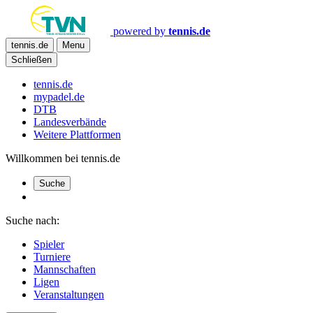
powered by
tennis.de
tennis.de
Menu
Schließen
tennis.de
mypadel.de
DTB
Landesverbände
Weitere Plattformen
Willkommen bei tennis.de
Suche
Suche nach:
Spieler
Turniere
Mannschaften
Ligen
Veranstaltungen