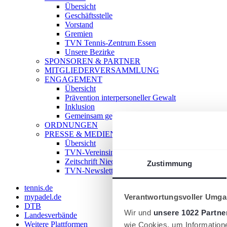
Übersicht
Geschäftsstelle
Vorstand
Gremien
TVN Tennis-Zentrum Essen
Unsere Bezirke
SPONSOREN & PARTNER
MITGLIEDERVERSAMMLUNG
ENGAGEMENT
Übersicht
Prävention interpersoneller Gewalt
Inklusion
Gemeinsam gegen Doping
ORDNUNGEN
PRESSE & MEDIEN
Übersicht
TVN-Vereinsinfo
Zeitschrift Niederrhein Tennis
Zustimmung
TVN-Newsletter
tennis.de
Verantwortungsvoller Umgan
mypadel.de
DTB
Wir und
unsere 1022 Partne
Landesverbände
Weitere Plattformen
wie Cookies, um Information