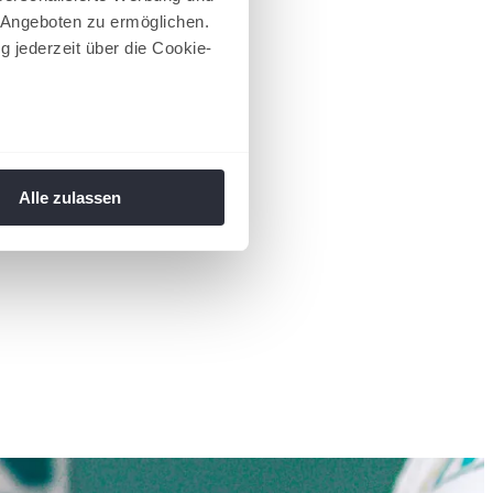
 Angeboten zu ermöglichen.
g jederzeit über die Cookie-
au sein können
zieren
Alle zulassen
hre Präferenzen im
Abschnitt
 Medien anbieten zu können
hrer Verwendung unserer
 führen diese Informationen
ie im Rahmen Ihrer Nutzung
 Footer aufgerufen und