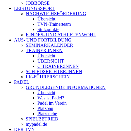
JOBBÖRSE
LEISTUNGSSPORT
NACHWUCHSFÖRDERUNG
Übersicht
TVN-Trainerteam
Stützpunkte
KINDES- UND ATHLETENWOHL
AUS- UND FORTBILDUNG
SEMINARKALENDER
TRAINER:INNEN
Übersicht
ÜBERSICHT
C-TRAINER:INNEN
SCHIEDSRICHTER:INNEN
LK-FÜHRERSCHEIN
PADEL
GRUNDLEGENDE INFORMATIONEN
Übersicht
Was ist Padel?
Padel im Verein
Platzbau
Platzsuche
SPIELBETRIEB
mypadel.de
DER TVN