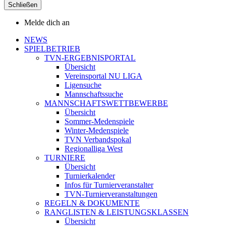
Schließen
Melde dich an
NEWS
SPIELBETRIEB
TVN-ERGEBNISPORTAL
Übersicht
Vereinsportal NU LIGA
Ligensuche
Mannschaftssuche
MANNSCHAFTSWETTBEWERBE
Übersicht
Sommer-Medenspiele
Winter-Medenspiele
TVN Verbandspokal
Regionalliga West
TURNIERE
Übersicht
Turnierkalender
Infos für Turnierveranstalter
TVN-Turnierveranstaltungen
REGELN & DOKUMENTE
RANGLISTEN & LEISTUNGSKLASSEN
Übersicht