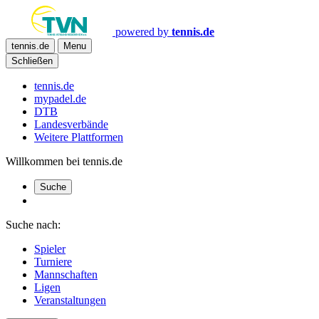
powered by
tennis.de
tennis.de
Menu
Schließen
tennis.de
mypadel.de
DTB
Landesverbände
Weitere Plattformen
Willkommen bei tennis.de
Suche
Suche nach:
Spieler
Turniere
Mannschaften
Ligen
Veranstaltungen