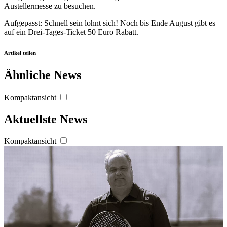
jederzeit über den Link im Footer aufgerufen und
Austellermesse zu besuchen.
angepasst werden.
Aufgepasst: Schnell sein lohnt sich! Noch bis Ende August gibt es
auf ein Drei-Tages-Ticket 50 Euro Rabatt.
Artikel teilen
Ähnliche News
Kompaktansicht
Aktuellste News
Kompaktansicht