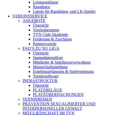
Leistungsklasse
Ranglisten
Lizenz für Ranglisten- und LK-Spieler
VEREINSSERVICE
ANGEBOTE
Übersicht
Vereinsberatung
TVN Club Akademie
Förderung & Zuschüsse
Partnervorteile
FAQ´S ZU NU LIGA
Übersicht
Stammdatenpflege
Mitglieder & Spiellizenzverwaltung
Mannschaftsmeldung
Ergebnisserfassung & Spielverlegung
Turniersoftware
INFRASTRUKTUR
Übersicht
PLATZBELÄGE
PLATZÜBERDACHUNGEN
TENNISREISEN
PRÄVENTION SEXUALISIERTER UND
INTERPERSONELLER GEWALT
MITGLIEDSCHAFT IM TVN