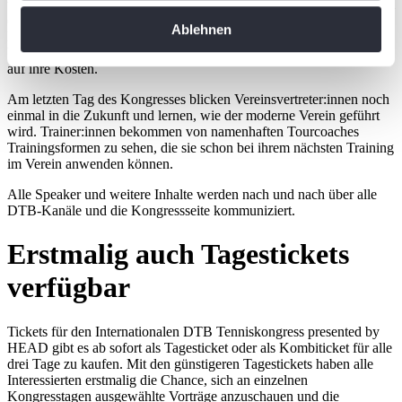
welchen Themenschwerpunkten sie sich weiterbilden möchten. Egal
erfassen, welche bis auf einige Meter genau sein
ob Vorträge zum Vereinstraining, zur Sportmedizin, zur Zukunft des
Ablehnen
Ehrenamts oder zur Trendsportart Padel – Coaches,
können
Vereinsvertreter:innen und Tennisbegeisterte kommen am Samstag
Ihr Gerät durch aktives Scannen nach
auf ihre Kosten.
bestimmten Merkmalen (Fingerprinting) identifizieren
Am letzten Tag des Kongresses blicken Vereinsvertreter:innen noch
Erfahren Sie mehr darüber, wie Ihre persönlichen Daten
einmal in die Zukunft und lernen, wie der moderne Verein geführt
verarbeitet werden, und legen Sie Ihre Präferenzen im
wird. Trainer:innen bekommen von namenhaften Tourcoaches
Trainingsformen zu sehen, die sie schon bei ihrem nächsten Training
Abschnitt Einzelheiten
fest.
im Verein anwenden können.
Wir verwenden Cookies, um Inhalte und Anzeigen zu
Alle Speaker und weitere Inhalte werden nach und nach über alle
DTB-Kanäle und die Kongressseite kommuniziert.
personalisieren, Funktionen für soziale Medien anbieten
zu können und die Zugriffe auf unsere Website zu
Erstmalig auch Tagestickets
analysieren. Außerdem geben wir Informationen zu Ihrer
Verwendung unserer Website an unsere Partner für
verfügbar
soziale Medien, Werbung und Analysen weiter. Unsere
Partner führen diese Informationen möglicherweise mit
Tickets für den Internationalen DTB Tenniskongress presented by
weiteren Daten zusammen, die Sie ihnen bereitgestellt
HEAD gibt es ab sofort als Tagesticket oder als Kombiticket für alle
drei Tage zu kaufen. Mit den günstigeren Tagestickets haben alle
haben oder die sie im Rahmen Ihrer Nutzung der Dienste
Interessierten erstmalig die Chance, sich an einzelnen
gesammelt haben. Die
Cookie-Einstellungen
können
Kongresstagen ausgewählte Vorträge anzuschauen und die