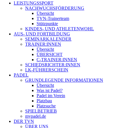
LEISTUNGSSPORT
NACHWUCHSFÖRDERUNG
Übersicht
TVN-Trainerteam
Stützpunkte
KINDES- UND ATHLETENWOHL
AUS- UND FORTBILDUNG
SEMINARKALENDER
TRAINER:INNEN
Übersicht
ÜBERSICHT
C-TRAINER:INNEN
SCHIEDSRICHTER:INNEN
LK-FÜHRERSCHEIN
PADEL
GRUNDLEGENDE INFORMATIONEN
Übersicht
Was ist Padel?
Padel im Verein
Platzbau
Platzsuche
SPIELBETRIEB
mypadel.de
DER TVN
ÜBER UNS