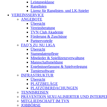
Leistungsklasse
Ranglisten
Lizenz für Ranglisten- und LK-Spieler
VEREINSSERVICE
ANGEBOTE
Übersicht
Vereinsberatung
TVN Club Akademie
Förderung & Zuschüsse
Partnervorteile
FAQ´S ZU NU LIGA
Übersicht
Stammdatenpflege
Mitglieder & Spiellizenzverwaltung
Mannschaftsmeldung
Ergebnisserfassung & Spielverlegung
Turniersoftware
INFRASTRUKTUR
Übersicht
PLATZBELÄGE
PLATZÜBERDACHUNGEN
TENNISREISEN
PRÄVENTION SEXUALISIERTER UND INTERP
MITGLIEDSCHAFT IM TVN
JOBBÖRSE