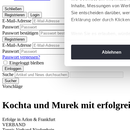
Inhalte, Messungen von Werb
Schließen
Sie entscheiden darüber, wer
Registrieren
Login
Erklärung oder durch Klicken
E-Mail-Adresse
Passwort
Passwort anzeigen
Passwort bestätigen
Wenn Sie es erlauben, würde
Passwort anzeigen
Registrieren
Informationen über Ih
E-Mail-Adresse
Ihr Gerät durch aktiv
Passwort
Passwort anzeigen
Ablehnen
Erfahren Sie mehr darüber, w
Passwort vergessen?
Eingeloggt bleiben
Einzelheiten
fest.
Einloggen
Suche
Wir verwenden Cookies, um I
Sucher
und die Zugriffe auf unsere 
Vorschläge
Website an unsere Partner fü
möglicherweise mit weiteren
Kochta und Murek mit erfolgre
der Dienste gesammelt habe
angepasst werden.
Erfolge in Arlon & Frankfurt
VERBAND
Tennis-Verband Niederrhein