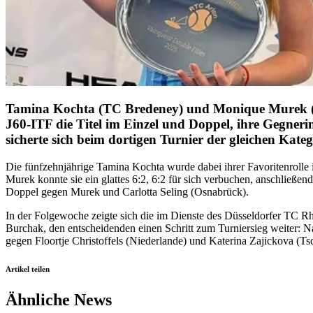
Tamina Kochta (TC Bredeney) und Monique Murek (TC R
J60-ITF die Titel im Einzel und Doppel, ihre Gegneri
sicherte sich beim dortigen Turnier der gleichen Kateg
Die fünfzehnjährige Tamina Kochta wurde dabei ihrer Favoritenrolle in
Murek konnte sie ein glattes 6:2, 6:2 für sich verbuchen, anschließe
Doppel gegen Murek und Carlotta Seling (Osnabrück).
In der Folgewoche zeigte sich die im Dienste des Düsseldorfer TC Rh
Burchak, den entscheidenden einen Schritt zum Turniersieg weiter: N
gegen Floortje Christoffels (Niederlande) und Katerina Zajickova (T
Artikel teilen
Ähnliche News