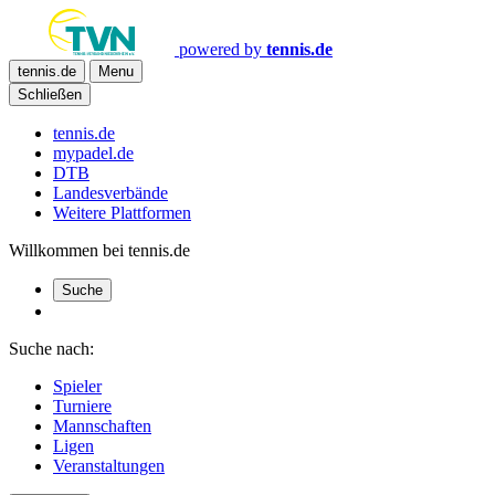
powered by
tennis.de
tennis.de
Menu
Schließen
tennis.de
mypadel.de
DTB
Landesverbände
Weitere Plattformen
Willkommen bei tennis.de
Suche
Suche nach:
Spieler
Turniere
Mannschaften
Ligen
Veranstaltungen