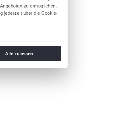
 Angeboten zu ermöglichen.
g jederzeit über die Cookie-
au sein können
zieren
Alle zulassen
hre Präferenzen im
Abschnitt
 Medien anbieten zu können
hrer Verwendung unserer
 führen diese Informationen
ie im Rahmen Ihrer Nutzung
 Footer aufgerufen und