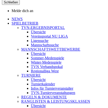
Schließen
Melde dich an
NEWS
SPIELBETRIEB
TVN-ERGEBNISPORTAL
Übersicht
Vereinsportal NU LIGA
Ligensuche
Mannschaftssuche
MANNSCHAFTSWETTBEWERBE
Übersicht
Sommer-Medenspiele
Winter-Medenspiele
TVN Verbandspokal
Regionalliga West
TURNIERE
Übersicht
Turnierkalender
Infos für Turnierveranstalter
TVN-Turnierveranstaltungen
REGELN & DOKUMENTE
RANGLISTEN & LEISTUNGSKLASSEN
Übersicht