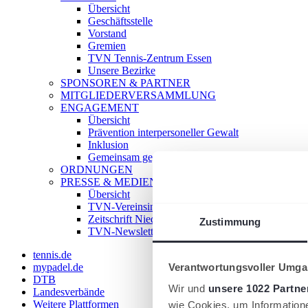
Übersicht
Geschäftsstelle
Vorstand
Gremien
TVN Tennis-Zentrum Essen
Unsere Bezirke
SPONSOREN & PARTNER
MITGLIEDERVERSAMMLUNG
ENGAGEMENT
Übersicht
Prävention interpersoneller Gewalt
Inklusion
Gemeinsam gegen Doping
ORDNUNGEN
PRESSE & MEDIEN
Übersicht
TVN-Vereinsinfo
Zeitschrift Niederrhein Tennis
Zustimmung
TVN-Newsletter
tennis.de
Verantwortungsvoller Umgan
mypadel.de
DTB
Wir und
unsere 1022 Partne
Landesverbände
Weitere Plattformen
wie Cookies, um Information