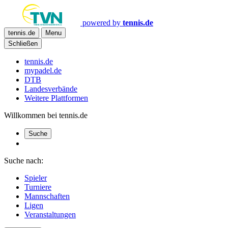
powered by
tennis.de
tennis.de
Menu
Schließen
tennis.de
mypadel.de
DTB
Landesverbände
Weitere Plattformen
Willkommen bei tennis.de
Suche
Suche nach:
Spieler
Turniere
Mannschaften
Ligen
Veranstaltungen