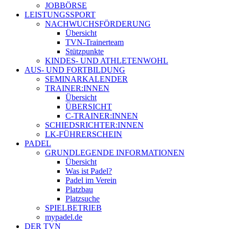
JOBBÖRSE
LEISTUNGSSPORT
NACHWUCHSFÖRDERUNG
Übersicht
TVN-Trainerteam
Stützpunkte
KINDES- UND ATHLETENWOHL
AUS- UND FORTBILDUNG
SEMINARKALENDER
TRAINER:INNEN
Übersicht
ÜBERSICHT
C-TRAINER:INNEN
SCHIEDSRICHTER:INNEN
LK-FÜHRERSCHEIN
PADEL
GRUNDLEGENDE INFORMATIONEN
Übersicht
Was ist Padel?
Padel im Verein
Platzbau
Platzsuche
SPIELBETRIEB
mypadel.de
DER TVN