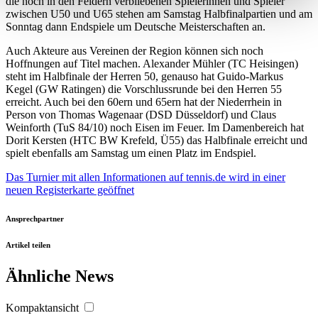
die noch in den Feldern verbliebenen Spielerinnen und Spieler
Erfahren Sie mehr darüber, wie Ihre persönlichen Daten
zwischen U50 und U65 stehen am Samstag Halbfinalpartien und am
Sonntag dann Endspiele um Deutsche Meisterschaften an.
verarbeitet werden, und legen Sie Ihre Präferenzen im
Abschnitt Einzelheiten
fest.
Auch Akteure aus Vereinen der Region können sich noch
Hoffnungen auf Titel machen. Alexander Mühler (TC Heisingen)
steht im Halbfinale der Herren 50, genauso hat Guido-Markus
Wir verwenden Cookies, um Inhalte und Anzeigen zu
Kegel (GW Ratingen) die Vorschlussrunde bei den Herren 55
personalisieren, Funktionen für soziale Medien anbieten
erreicht. Auch bei den 60ern und 65ern hat der Niederrhein in
zu können und die Zugriffe auf unsere Website zu
Person von Thomas Wagenaar (DSD Düsseldorf) und Claus
Weinforth (TuS 84/10) noch Eisen im Feuer. Im Damenbereich hat
analysieren. Außerdem geben wir Informationen zu Ihrer
Dorit Kersten (HTC BW Krefeld, Ü55) das Halbfinale erreicht und
Verwendung unserer Website an unsere Partner für
spielt ebenfalls am Samstag um einen Platz im Endspiel.
soziale Medien, Werbung und Analysen weiter. Unsere
Das Turnier mit allen Informationen auf tennis.de
wird in einer
Partner führen diese Informationen möglicherweise mit
neuen Registerkarte geöffnet
weiteren Daten zusammen, die Sie ihnen bereitgestellt
haben oder die sie im Rahmen Ihrer Nutzung der Dienste
Ansprechpartner
gesammelt haben. Die
Cookie-Einstellungen
können
Artikel teilen
jederzeit über den Link im Footer aufgerufen und
angepasst werden.
Ähnliche News
Kompaktansicht