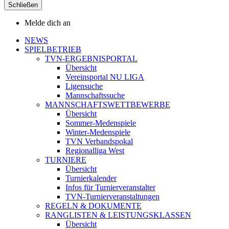
Schließen
Melde dich an
NEWS
SPIELBETRIEB
TVN-ERGEBNISPORTAL
Übersicht
Vereinsportal NU LIGA
Ligensuche
Mannschaftssuche
MANNSCHAFTSWETTBEWERBE
Übersicht
Sommer-Medenspiele
Winter-Medenspiele
TVN Verbandspokal
Regionalliga West
TURNIERE
Übersicht
Turnierkalender
Infos für Turnierveranstalter
TVN-Turnierveranstaltungen
REGELN & DOKUMENTE
RANGLISTEN & LEISTUNGSKLASSEN
Übersicht