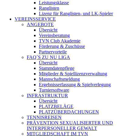
Leistungsklasse
Ranglisten
Lizenz für Ranglisten- und LK-Spieler
VEREINSSERVICE
ANGEBOTE
Übersicht
Vereinsberatung
TVN Club Akademie
Förderung & Zuschüsse
Partnervorteile
FAQ´S ZU NU LIGA
Übersicht
Stammdatenpflege
Mitglieder & Spiellizenzverwaltung
Mannschaftsmeldung
Ergebnisserfassung & Spielverlegung
Turniersoftware
INFRASTRUKTUR
Übersicht
PLATZBELÄGE
PLATZÜBERDACHUNGEN
TENNISREISEN
PRÄVENTION SEXUALISIERTER UND
INTERPERSONELLER GEWALT
MITGLIEDSCHAFT IM TVN