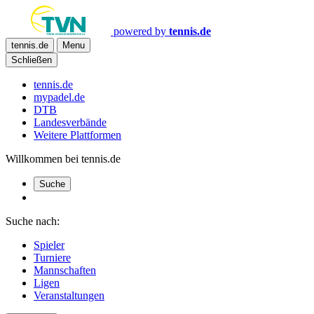
powered by
tennis.de
tennis.de
Menu
Schließen
tennis.de
mypadel.de
DTB
Landesverbände
Weitere Plattformen
Willkommen bei tennis.de
Suche
Suche nach:
Spieler
Turniere
Mannschaften
Ligen
Veranstaltungen