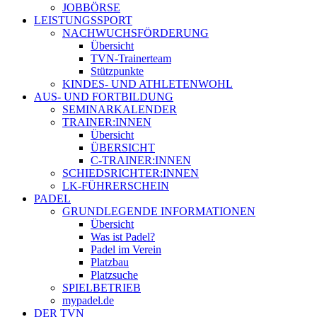
JOBBÖRSE
LEISTUNGSSPORT
NACHWUCHSFÖRDERUNG
Übersicht
TVN-Trainerteam
Stützpunkte
KINDES- UND ATHLETENWOHL
AUS- UND FORTBILDUNG
SEMINARKALENDER
TRAINER:INNEN
Übersicht
ÜBERSICHT
C-TRAINER:INNEN
SCHIEDSRICHTER:INNEN
LK-FÜHRERSCHEIN
PADEL
GRUNDLEGENDE INFORMATIONEN
Übersicht
Was ist Padel?
Padel im Verein
Platzbau
Platzsuche
SPIELBETRIEB
mypadel.de
DER TVN