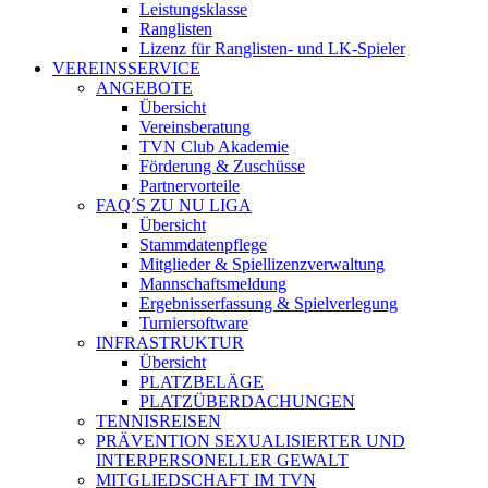
Leistungsklasse
Ranglisten
Lizenz für Ranglisten- und LK-Spieler
VEREINSSERVICE
ANGEBOTE
Übersicht
Vereinsberatung
TVN Club Akademie
Förderung & Zuschüsse
Partnervorteile
FAQ´S ZU NU LIGA
Übersicht
Stammdatenpflege
Mitglieder & Spiellizenzverwaltung
Mannschaftsmeldung
Ergebnisserfassung & Spielverlegung
Turniersoftware
INFRASTRUKTUR
Übersicht
PLATZBELÄGE
PLATZÜBERDACHUNGEN
TENNISREISEN
PRÄVENTION SEXUALISIERTER UND
INTERPERSONELLER GEWALT
MITGLIEDSCHAFT IM TVN