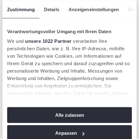
Zustimmung
Details
Anzeigeneinstellungen
Über
Prüffrist bis zum 23. Februar
VERBAND
Tennis-Verband Niederrhein
Verantwortungsvoller Umgang mit Ihren Daten
Wir und
unsere 1022 Partner
verarbeiten Ihre
persönlichen Daten, wie z. B. Ihre IP-Adresse, mithilfe
von Technologien wie Cookies, um Informationen auf
Ihrem Gerät zu speichern und darauf zuzugreifen und so
personalisierte Werbung und Inhalte, Messungen von
Werbung und Inhalten, Zielgruppenforschung sowie
Entwicklung von Angeboten zu ermöglichen. Sie
Die Gruppen für die Mannschaftsspiele im Erwachsenenbereich und
entscheiden darüber, wer Ihre Daten für welche Zwecke
Jugendbereich im Sommer 2025 sind auf Verbandsebene online.
nutzt. Sie können Ihre Einwilligung jederzeit über die
Bis zum 23. Februar besteht jetzt für die sportlich Verantwortlichen
Cookie-Erklärung oder durch Klicken auf das Privacy
in den Vereinen die Möglichkeit, die Einteilungen zu überprüfen
und eventuelle fehlerhafte Nichtberücksichtigungen von Teams dem
Alle zulassen
Trigger Symbol ändern oder widerrufen
Sportbüro der TVN-Geschäftsstelle zu melden.
nuLiga
wird in einer neuen Registerkarte geöffnet
Wenn Sie es erlauben, würden wir auch gerne:
Anpassen