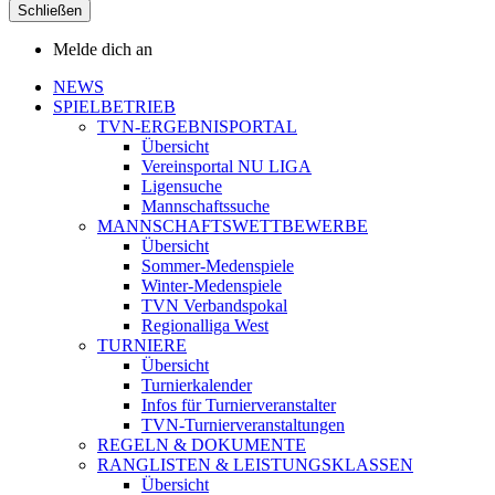
Schließen
Melde dich an
NEWS
SPIELBETRIEB
TVN-ERGEBNISPORTAL
Übersicht
Vereinsportal NU LIGA
Ligensuche
Mannschaftssuche
MANNSCHAFTSWETTBEWERBE
Übersicht
Sommer-Medenspiele
Winter-Medenspiele
TVN Verbandspokal
Regionalliga West
TURNIERE
Übersicht
Turnierkalender
Infos für Turnierveranstalter
TVN-Turnierveranstaltungen
REGELN & DOKUMENTE
RANGLISTEN & LEISTUNGSKLASSEN
Übersicht