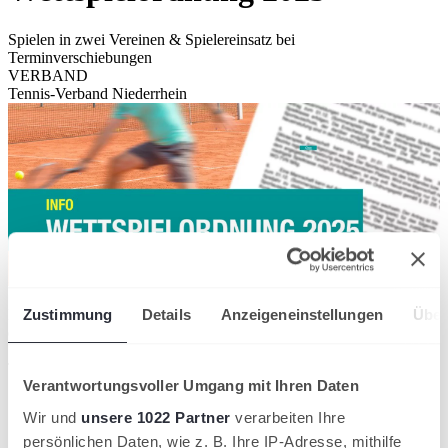
Spielen in zwei Vereinen & Spielereinsatz bei
Terminverschiebungen
VERBAND
Tennis-Verband Niederrhein
Die für die Sommersaison 2025 gültige Wettspielordnung des TVN
Zustimmung
Details
Anzeigeneinstellungen
Über
enthält unter anderem zwei Modifikationen, die Meldungen von
Spieler:innen für zwei unterschiedliche Vereine und den Einsatz bei
Terminverschiebungen betreffen.
Verantwortungsvoller Umgang mit Ihren Daten
Spielen in 2 Vereinen:
Wir und
unsere 1022 Partner
verarbeiten Ihre
persönlichen Daten, wie z. B. Ihre IP-Adresse, mithilfe