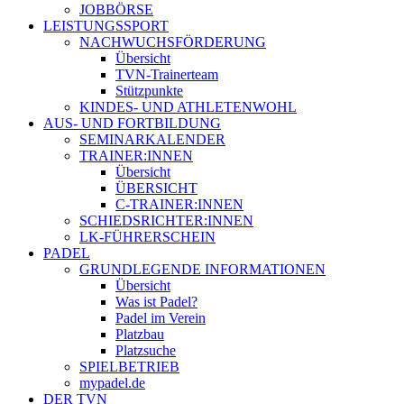
JOBBÖRSE
LEISTUNGSSPORT
NACHWUCHSFÖRDERUNG
Übersicht
TVN-Trainerteam
Stützpunkte
KINDES- UND ATHLETENWOHL
AUS- UND FORTBILDUNG
SEMINARKALENDER
TRAINER:INNEN
Übersicht
ÜBERSICHT
C-TRAINER:INNEN
SCHIEDSRICHTER:INNEN
LK-FÜHRERSCHEIN
PADEL
GRUNDLEGENDE INFORMATIONEN
Übersicht
Was ist Padel?
Padel im Verein
Platzbau
Platzsuche
SPIELBETRIEB
mypadel.de
DER TVN