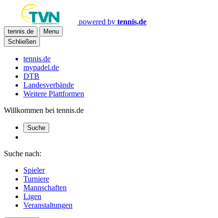
powered by
tennis.de
tennis.de
Menu
Schließen
tennis.de
mypadel.de
DTB
Landesverbände
Weitere Plattformen
Willkommen bei tennis.de
Suche
Suche nach:
Spieler
Turniere
Mannschaften
Ligen
Veranstaltungen