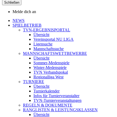
Schließen
Melde dich an
NEWS
SPIELBETRIEB
TVN-ERGEBNISPORTAL
Übersicht
Vereinsportal NU LIGA
Ligensuche
Mannschaftssuche
MANNSCHAFTSWETTBEWERBE
Übersicht
Sommer-Medenspiele
Winter-Medenspiele
TVN Verbandspokal
Regionalliga West
TURNIERE
Übersicht
Turnierkalender
Infos für Turnierveranstalter
TVN-Turnierveranstaltungen
REGELN & DOKUMENTE
RANGLISTEN & LEISTUNGSKLASSEN
Übersicht