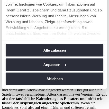
von Technologien wie Cookies, um Informationen auf
Diese Änderung ist schon in der Meldephase relevant: Abweichend
von der bisherigen Regelung
können Spielerinnen und Spieler
Ihrem Gerät zu speichern und darauf zuzugreifen und so
2025 in einer anderen Altersklasse als im Stammverein für
personalisierte Werbung und Inhalte, Messungen von
einen zweiten Verein auch dann aktiv werden, wenn die dortige
Werbung und Inhalten, Zielgruppenforschung sowie
Altersklasse auch im Stammverein angeboten wird.
Entwicklung von Angeboten zu ermöglichen. Sie
Eine genaue Schritt-für-Schritt-Anleitung, wie eine
entscheiden darüber, wer Ihre Daten für welche Zwecke
entsprechende Meldung in nuLiga vorgenommen werden kann,
nutzt. Sie können Ihre Einwilligung jederzeit über die
wird durch das TVN Sportbüro rechtzeitig zum Zeitraum der
namentlichen Meldungen verschickt.
Cookie-Erklärung oder durch Klicken auf das Privacy
Alle zulassen
Trigger Symbol ändern oder widerrufen
Einsatz bei
Spielverschiebungen -
Wenn Sie es erlauben, würden wir auch gerne:
Anpassen
Informationen über Ihre geografische Lage
Kalendertag des Einsatzes:
erfassen, welche bis auf einige Meter genau sein
Ablehnen
können
Spieler:innen dürfen am selben Kalendertag nur in einer Mannschaft
Ihr Gerät durch aktives Scannen nach
und damit auch Altersklasse eingesetzt werden. Dies gilt auch für
bestimmten Merkmalen (Fingerprinting) identifizieren
Spiele in zwei verschiedenen Altersklassen in zwei Vereinen.
Es gilt
also der tatsächliche Kalendertag des Einsatzes und nicht wie
Erfahren Sie mehr darüber, wie Ihre persönlichen Daten
bisher der ursprünglich angesetzte Spieltermin.
Wenn ein
verarbeitet werden, und legen Sie Ihre Präferenzen im
komplettes Spiel also auf einen früheren und späteren Termin