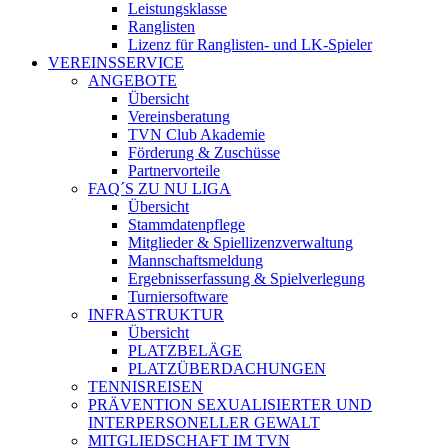
Leistungsklasse
Ranglisten
Lizenz für Ranglisten- und LK-Spieler
VEREINSSERVICE
ANGEBOTE
Übersicht
Vereinsberatung
TVN Club Akademie
Förderung & Zuschüsse
Partnervorteile
FAQ´S ZU NU LIGA
Übersicht
Stammdatenpflege
Mitglieder & Spiellizenzverwaltung
Mannschaftsmeldung
Ergebnisserfassung & Spielverlegung
Turniersoftware
INFRASTRUKTUR
Übersicht
PLATZBELÄGE
PLATZÜBERDACHUNGEN
TENNISREISEN
PRÄVENTION SEXUALISIERTER UND
INTERPERSONELLER GEWALT
MITGLIEDSCHAFT IM TVN